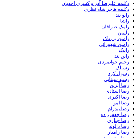
دکلمه علیرضا آذر و کسری احدیان
دکلمه هاجر شاه نظری
رابو بند
راشا
رامک صرافان
رامین
رامین بی باک
رامین شهورانی
رانیک
راین بند
رحیم جوانمردی
رستاک
رسول کرد
رشید سینایی
رضا آبزین
رضا استادی
رضا اکبری
رضا امو
رضا بیدرام
رضا جعفرزاده
رضا چناری
رضا دالوند
رضا رامیار
رضا رخساری