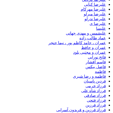
علیرضا کیایی
علیرضا مهرکام
علیرضا میرلو
علیرضا ندرلو
علیرضا ی
علیسا
علیشمس و مهدی جهانی
عماد طالب زاده
عمران ، حامد کاظم پور ، نیما حنجر
عمران و حافظ
عمران و مجتبی بلود
فاتح نورایی
فاسم افشار
فاضل بیکس
فاطمه
فاطمه و رضا شیری
فردین پاسبان
فرزاد خرمی
فرزاد شاه علی
فرزاد صادقى
فرزاد فتحی
فرزاد فرزین
فرزاد فرزین و فریدون آسرایی