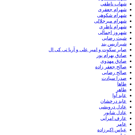
شهاب ناطقی
شهرام جعفری
شهرام شکوهی
شهرام میرجلالی
شهرام ناظری
شهروز اجمالی
شیث رضایی
شیرازیس بند
صابر سکوت و امیر علی و آریا تی کی ال
صادق بهرام پور
صادق مهدوی
صالح جعفر زاده
صالح رضایی
صدرا سیادت
طاها
طاهر
عابد آوا
عابد درخشان
عادل درویشی
عادل شاپور
عارف امرایی
عامر
عباس اکبرزاده