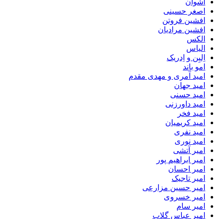
اشوان
اصغر حسینی
افشین فروتن
افشین مرادیان
الکس
الیاس
اِلیِن و اِدریک
امو باند
امید آمری و مهدی مقدم
امید جهان
امید حسنی
امید داورزنی
امید فخر
امید کریمیان
امید نفری
امید نوری
امیر آتشی
امیر ابراهیم پور
امیر احسان
امیر تاجیک
امیر حسین مزارعی
امیر خسروی
امیر سام
امیر عباس گلاب