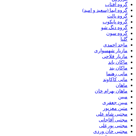
گروه آفتاب
گروه ایما (سعید و امید)
گروه پالت
گروه پایکوب
گروه دنگ شو
گروه سون
گلپا
ماجد احمدی
مازیار شهسواری
مازیار فلاحی
ماکان باند
ماکان بند
مانی رهنما
مانی کاکاوند
ماهان
ماهان بهرام خان
مبین
مبین جعفری
متین معزپور
مجتبى شاه على
مجتبی آقاجانی
مجتبی پورعلی
مجتبی خان وردی