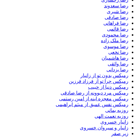
رضا سعدوند
رضا شیری
رضا صادقی
رضا فراهانی
رضا قائمی
رضا محمودی
رضا ملک زاده
رضا موسوی
رضا نخعی
رضا هاشمیان
رضا واثقی
رضا یزدانی
رمیکس بدون تو از زانیار
رمیکس چرا تو از فرزاد فرزین
رمیکس دنیا از حبیب
رمیکس مرد دیوونه از رضا صادقی
رمیکس معجزه اینه از امین رستمی
رمیکس نفس عمیق از میثم ابراهیمی
روزبه بمانی
روزبه نعمت الهی
زانیار خسروی
زانیار و سیروان خسروی
زیر صفر