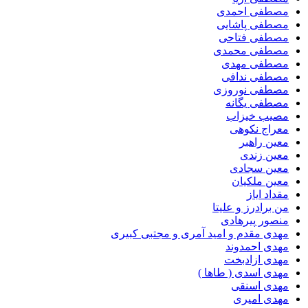
مصطفی احمدی
مصطفی پاشایی
مصطفی فتاحی
مصطفی محمدی
مصطفی مهدی
مصطفی ندافی
مصطفی نوروزی
مصطفی یگانه
مصیب خیزاب
معراج نکوهی
معین راهبر
معین زندی
معین سجادی
معین ملکیان
مقداد ایاز
من برادرز و علیتا
منصور پیرهادی
مهدى مقدم و امید آمرى و مجتبى کبیرى
مهدی احمدوند
مهدی ازادبخت
مهدی اسدی ( طاها )
مهدی اسنقی
مهدی امیری