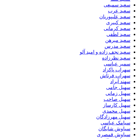
سعید سمیعی
سعید عرب
سعید علیپوریان
سعید کبیری
سعید کرمانی
سعید لطفی
سعید مبرهن
سعید مدرس
سعید نجف زاده و امید آلو
سعید نظرزاده
سمیر عباسی
سهراب پاکزاد
سهراب فرتاش
سهند آیراد
سهیل جامی
سهیل زمانی
سهیل صاحب
سهیل کارساز
سهیل محمدی
سهیل مهرزادگان
سیامک عباسی
سیاوش شایگان
سیاوش قمصری