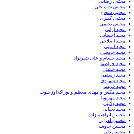
مجتبی رضایی
مجتبی شاه علی
مجتبی شجاع
مجتبی کبیری
مجتبی نجیمی
مجید آرانی
مجید اخشابی
مجید اصلاحی
مجید امینی
مجید چاوشی
مجید حسام و علی شیرنژاد
مجید خراطها
مجید خشتی
مجید رستمی
مجید شهودی
مجید فرهبد
مجید مکس و مهدی معظم و بوراک اوزچیوت
مجید مهرپویا
مجید ولایتی
مجید یحیایی
محسن ابراهیم زاده
محسن اهرابی
محسن چاوشی
محسن دلیر