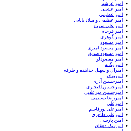
امیر عرشیا
امیر عشقی
امیر عظیمی
امیر عظیمی و میلاد بابایی
امیر علی سرباز
امیر فرجام
امیر گوهری
امیر مسعود
امیر مسعود امیری
امیر مسعود صدیق
امیر مقصودلو
امیر یگانه
امیرال و سهیل خدابنده و طرفه
امیربهادر
امیرحسین آذری
امیرحسین افتخاری
امیرحسین میرعلایی
امیررضا تسلیمی
امیرعلی
امیرعلی پورقاسم
امیرعلی طاهری
امین پارسی
امین تک دهقان