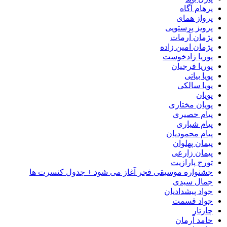
پرهام آگاه
پرواز همای
پرویز پرستویی
پژمان آرمات
پژمان امین زاده
پوریا زادخوست
پوریا فرجیان
پویا بیاتی
پویا سالکی
پویان
پویان مختاری
پیام حصیری
پیام شیاری
پیام محمودیان
پیمان پهلوان
پیمان زارعی
تورج پارازیت
جشنواره موسیقی فجر آغاز می شود + جدول کنسرت ها
جمال سیدی
جواد پیشدادیان
جواد قسمت
چارتار
حامد آرمان