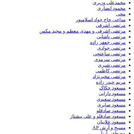
محمدعلی وزیری
محمود انصاری
محی
مداحی حاج جواد اسلامپور
مرتضی اشرفی
مرتضی اشرفی و مهدی معظم و مجید مکس
مرتضی پاشایی
مرتضی جعفر زاده
مرتضی جوادی
مرتضی ساعتچی
مرتضی سرمدی
مرتضی شیری
مرتضی کاظمی
مرتضی مخبرنژاد
مریم حیدر زاده
مسعود حکاک
مسعود دارابی
مسعود سعیدی
مسعود صابری
مسعود صادقلو
مسعود صادقلو و علی پیشتاز
مسعود علاییان
مسیح و آرش AP
مصطفی آریا