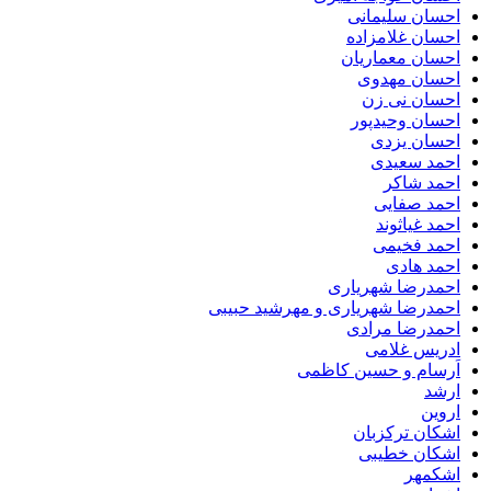
احسان سلیمانی
احسان غلامزاده
احسان معماریان
احسان مهدوی
احسان نی زن
احسان وحیدپور
احسان یزدی
احمد سعیدی
احمد شاکر
احمد صفایی
احمد غیاثوند
احمد فخیمی
احمد هادی
احمدرضا شهریاری
احمدرضا شهریاری و مهرشید حبیبی
احمدرضا مرادی
ادریس غلامی
اَرسام و حسین کاظمی
ارشد
اروین
اشکان ترکزبان
اشکان خطیبی
اشکمهر