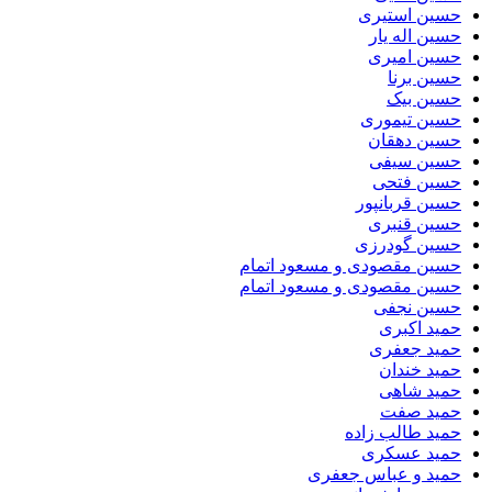
حسین استیری
حسین اله یار
حسین امیری
حسین برنا
حسین بیک
حسین تیموری
حسین دهقان
حسین سیفی
حسین فتحی
حسین قربانپور
حسین قنبری
حسین گودرزی
حسین مقصودى و مسعود اتمام
حسین مقصودی و مسعود اتمام
حسین نجفی
حمید اکبری
حمید جعفری
حمید خندان
حمید شاهی
حمید صفت
حمید طالب زاده
حمید عسکری
حمید و عباس جعفری