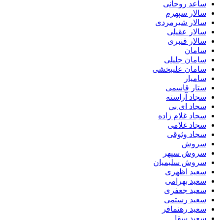
ساعد روحانی
سالار سپهرم
سالار شیرمردی
سالار عقیلی
سالار قنبری
سامان
سامان جلیلی
سامان علیبخشی
سامیار
ستار قاسمی
سجاد آراسته
سجاد ای بی
سجاد غلام زاده
سجاد غلامی
سجاد وثوقى
سروش
سروش سپهر
سروش سلیمیان
سعید اظهری
سعید بهرامی
سعید جعفری
سعید رستمی
سعید رهنمافر
سعید سقا