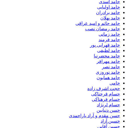
حامد اسدی
حامد اولیایی
حامد برادران
حامد پهلان
حامد حاتم و امید عراقی
حامد رمضان نصب
حامد زمانی
حامد فرمند
حامد قهرایی پور
حامد لطیفی
حامد محضرنیا
حامد مهرافر
حامد نصر
حامد نوروزی
حامد همایون
حامی
حجت اشرف زاده
حسام فرحناکی
حسام فرهناکی
حسام لرنژاد
حسن دنیابین
حسن مقدم و آراد یاراحمدی
حسین آزاد
حسین آقایی