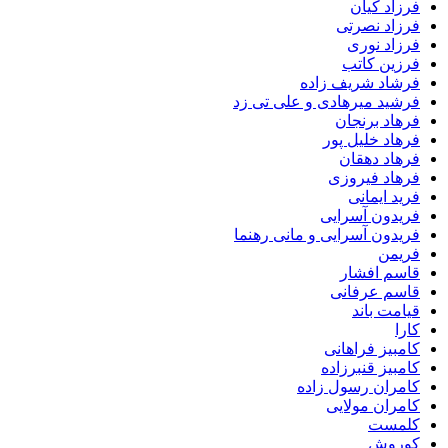
فرزاد کیان
فرزاد نصرتی
فرزاد نوری
فرزین کاتب
فرشاد شریف زاده
فرشید میرهادی و علی تی زد
فرهاد برنجان
فرهاد خلیل پور
فرهاد دهقان
فرهاد فیروزی
فرید ایمانی
فریدون آسرایی
فریدون آسرایی و مانی رهنما
فریمن
قاسم افشار
قاسم عرفانی
قیامت باند
کارا
کامبیز فراهانی
کامبیز قنبرزاده
کامران رسول زاده
کامران مولایی
کلمست
کوروش