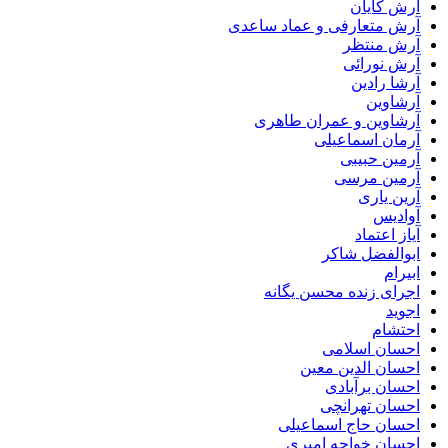
آرش کایان
آرش متعارفی و عماد ساعدی
آرش منتظر
آرش نورائی
آرشا رادین
آرشاوین
آرشاوین و عمران طاهری
آرمان اسماعیلی
آرمین حبیبی
آرمین مرسی
آرین یاری
آوادیس
آیاز اعتماد
ابوالفضل شاکر
ابیرام
اجرای زنده محسن یگانه
اجوید
احتشام
احسان اسلامی
احسان الدین معین
احسان برآبادی
احسان تهرانچی
احسان حاج اسماعیلی
احسان خواجه امیری