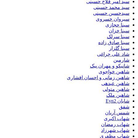
سید امیر فلاح حسینی
سید محمد حسینی
سیدحسین حسینی
سیروان خسروی
سینا حجازی
سینا خزان
سینا سرلک
سینا صادق زاده
سینا گلزار
شاد علی چراغی
شارمین
شانیکو و مهران پیک
شاهین خواجوی
شاهین زمانی و احسان افشاری
شاهین عبدهی
شاهین متولی
شاهین ملک
شایان Eyn2
شفق
شمس آریان
شهاب اکبری
شهاب رمضان
شهاب شهرزاد
شهاب مظفری