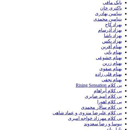
بابک مافی
باکتری خان
بنیامین بهادری
بنیامین محمدی
بهراد کاج
بهزاد آذرسام
بهزاد پاشا
بهزاد پکس
بهنام آفرین
بهنام بانی
بهنام خشوعی
بهنام زرین
بهنام صفوی
بهنام قلی زاده
بهنام نجفی
بی کلام Rising Sensation
بی کلام آبراهام
بی کلام امید صابری
بی کلام اهورا
بی کلام سالار محمدی
بی کلام علیرضا منزوی و عماد شاهی
بی کلام مهرزاد خواجه امیری
بیوسا و رضا سعدوند
پازل باند