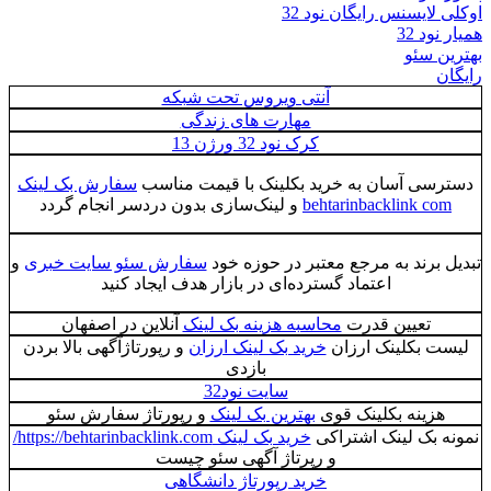
اوکلی لایسنس رایگان نود 32
همیار نود 32
بهترین سئو
رایگان
آنتی ویروس تحت شبکه
مهارت های زندگی
کرک نود 32 ورژن 13
دسترسی آسان به خرید بکلینک با قیمت مناسب
سفارش بک لینک
behtarinbacklink com
و لینک‌سازی بدون دردسر انجام گردد
تبدیل برند به مرجع معتبر در حوزه خود
سفارش سئو سایت خبری
و
اعتماد گسترده‌ای در بازار هدف ایجاد کنید
تعیین قدرت
محاسبه هزینه بک لینک
آنلاین در اصفهان
لیست بکلینک ارزان
خرید بک لینک ارزان
و رپورتاژآگهی بالا بردن
بازدی
سایت نود32
هزینه بکلینک قوی
بهترین بک لینک
و رپورتاژ سفارش سئو
نمونه بک لینک اشتراکی
خرید بک لینک https://behtarinbacklink.com/
و رپرتاژ آگهی سئو چیست
خرید رپورتاژ دانشگاهی