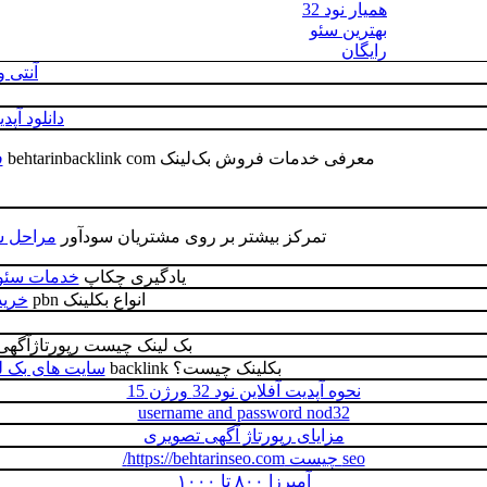
همیار نود 32
بهترین سئو
رایگان
آنتی 
دانلود آپد
معرفی خدمات فروش بک‌لینک behtarinbacklink com
ف
تمرکز بیشتر بر روی مشتریان سودآور
مراحل س
یادگیری چکاپ
خدمات سئو حرفه ای
انواع بکلینک pbn
خرید
بک لینک چیست رپورتاژآگه
بکلینک چیست؟ backlink
سایت های بک لینک backlink.com
نحوه آپدیت آفلاین نود 32 ورژن 15
username and password nod32
مزایای رپورتاژ آگهی تصویری
seo چيست https://behtarinseo.com/
آمیرزا ۸۰۰ تا ۱۰۰۰