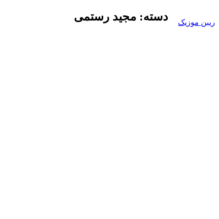
Skip
دسته:
مجید رستمی
to
ریبن موزیک
content
دانلود
mp3
جدید