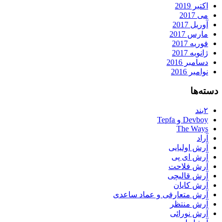
اکتبر 2019
می 2017
آوریل 2017
مارس 2017
فوریه 2017
ژانویه 2017
دسامبر 2016
نوامبر 2016
دسته‌ها
۲بند
Devboy و Tepfa
The Ways
آراد
آرش اولیایی
آرش ای پی
آرش فلاحت
آرش قالیچی
آرش کایان
آرش متعارفی و عماد ساعدی
آرش منتظر
آرش نورائی