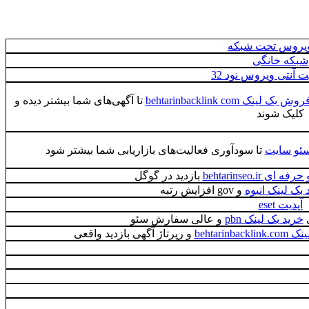
ویروس تحت شبکه
شبکه خانگی
یت آنتی ویروس نود 32
روش بک لینک behtarinbacklink com
تا آگهی‌های شما بیشتر دیده و
کلیک شوند
ئو سایت
تا سودآوری فعالیت‌های بازاریابی شما بیشتر شود
 behtarinseo.ir
بازدید در گوگل
 بک لینک انبوه
و gov افزایش رتبه
آپدیت eset
ی
خرید بک لینک pbn
و عالی سفارش سئو
behtarin
و رپرتاژ آگهی بازدید واقعی