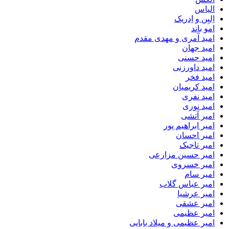
الیاس
اِلیِن و اِدریک
امو باند
امید آمری و مهدی مقدم
امید جهان
امید حسنی
امید داورزنی
امید فخر
امید کریمیان
امید نفری
امید نوری
امیر آتشی
امیر ابراهیم پور
امیر احسان
امیر تاجیک
امیر حسین مزارعی
امیر خسروی
امیر سام
امیر عباس گلاب
امیر عرشیا
امیر عشقی
امیر عظیمی
امیر عظیمی و میلاد بابایی