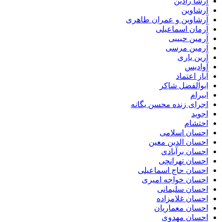
آرشا رادین
آرشاوین
آرشاوین و عمران طاهری
آرمان اسماعیلی
آرمین حبیبی
آرمین مرسی
آرین یاری
آوادیس
آیاز اعتماد
ابوالفضل شاکر
ابیرام
اجرای زنده محسن یگانه
اجوید
احتشام
احسان اسلامی
احسان الدین معین
احسان برآبادی
احسان تهرانچی
احسان حاج اسماعیلی
احسان خواجه امیری
احسان سلیمانی
احسان غلامزاده
احسان معماریان
احسان مهدوی