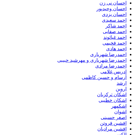
احسان نی زن
احسان وحیدپور
احسان یزدی
احمد سعیدی
احمد شاکر
احمد صفایی
احمد غیاثوند
احمد فخیمی
احمد هادی
احمدرضا شهریاری
احمدرضا شهریاری و مهرشید حبیبی
احمدرضا مرادی
ادریس غلامی
اَرسام و حسین کاظمی
ارشد
اروین
اشکان ترکزبان
اشکان خطیبی
اشکمهر
اشوان
اصغر حسینی
افشین فروتن
افشین مرادیان
الکس