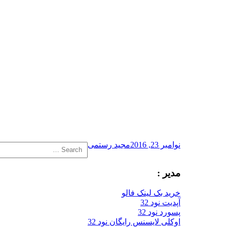
Search
نوامبر 23, 2016
مجید رستمی
for:
مدیر :
خرید بک لینک فالو
آپدیت نود 32
پسورد نود 32
اوکلی لایسنس رایگان نود 32