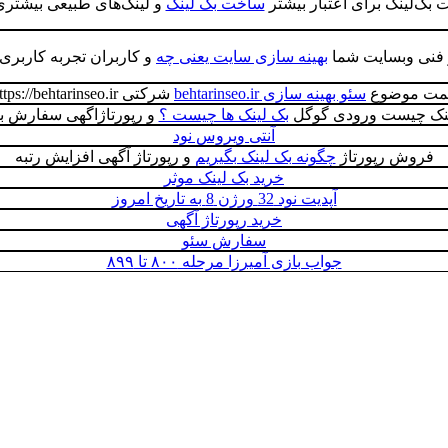
 بک‌لینک برای اعتبار بیشتر
ساخت بک لینک
و لینک‌های طبیعی بیشتری 
ر فنی وبسایت شما
بهینه سازی سایت یعنی چه
و کاربران تجربه کاربری 
مت موضوع
سئو بهینه سازی behtarinseo.ir
شرکتی https://behtarinseo.ir/
ینک چیست ورودی گوگل
بک لینک ها چیست ؟
و رپورتاژاگهی سفارش با
آنتی ویروس نود
فروش رپورتاژ
چگونه بک لینک بگیریم
و رپورتاژ آگهی افزایش رتبه
خرید بک لینک موثر
آپدیت نود 32 ورژن 8 به تاریخ امروز
خرید رپورتاژ آگهی
سفارش سئو
جواب بازی آمیرزا مرحله ۸۰۰ تا ۸۹۹