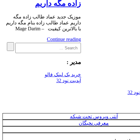
زاده مگه داریم
موزیک جدید عماد طالب زاده مگه
داریم عماد طالب زاده بنام مگه داریم
با بالاترین کیفیت – Mage Darim
Continue reading
Search
Search
for:
مدیر :
خرید بک لینک فالو
آپدیت نود 32
 32
آنتی ویروس تحت شبکه
معرفی نخبگان