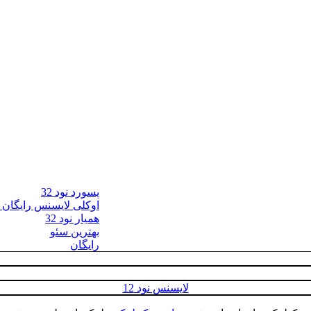
پسورد نود 32
اوکلی لایسنس رایگان نود
همیار نود 32
بهترین سئو
رایگان
لایسنس نود 12