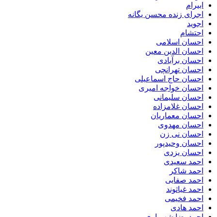
ابیرام
اجرای زنده محسن یگانه
اجوید
احتشام
احسان اسلامی
احسان الدین معین
احسان برآبادی
احسان تهرانچی
احسان حاج اسماعیلی
احسان خواجه امیری
احسان سلیمانی
احسان غلامزاده
احسان معماریان
احسان مهدوی
احسان نی زن
احسان وحیدپور
احسان یزدی
احمد سعیدی
احمد شاکر
احمد صفایی
احمد غیاثوند
احمد فخیمی
احمد هادی
احمدرضا شهریاری