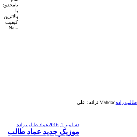
نامحدود
با
بالاترین
کیفیت
– Na
طالب زاده
Mahdod ترانه : علی
دسامبر 1, 2016
عماد طالب زاده
موزیک جدید عماد طالب