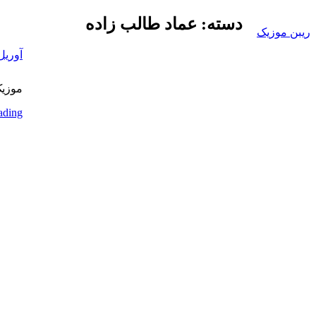
Skip
دسته:
عماد طالب زاده
to
ریبن موزیک
content
آوریل 19, 17
دانلود
mp3
موزیک 
جدید
ading