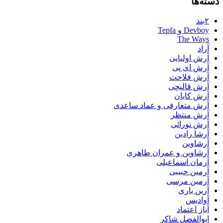
دسته‌ها
۲بند
Devboy و Tepfa
The Ways
آراد
آرش اولیایی
آرش ای پی
آرش فلاحت
آرش قالیچی
آرش کایان
آرش متعارفی و عماد ساعدی
آرش منتظر
آرش نورائی
آرشا رادین
آرشاوین
آرشاوین و عمران طاهری
آرمان اسماعیلی
آرمین حبیبی
آرمین مرسی
آرین یاری
آوادیس
آیاز اعتماد
ابوالفضل شاکر