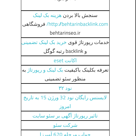
سنجش بالا بردن
هزینه بک لینک
http://behtarinbacklink.com/
فروشگاهی
behtarinseo.ir
خدمات رپورتاژ قوی
خرید بک لینک تضمینی
و backlink رتبه گوگل
اکانت eset
تعرفه بکلینک باکیفیت
بک لینک و رپورتاژ
به
منظور سئو تضمینی
نود ۳۲
لایسنس رایگان نود 32 ورژن 15 به تاریخ
امروز
تاثیر رپورتاژ آگهی بر سئو سایت
شرکت سئو
جواب مرحله 670 آمیرزا