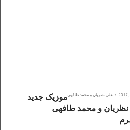
علی نظریان و محمد طافهی
موزیک جدید
نظریان و محمد طافهی
رم