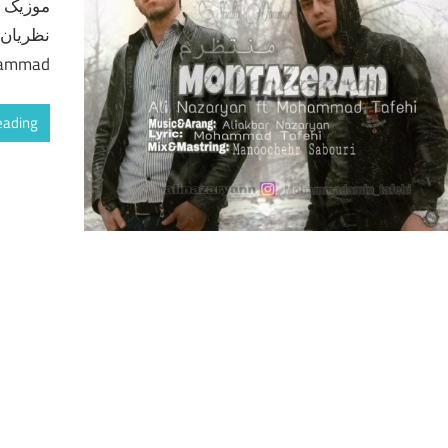
موزیک ج
ammad
eading