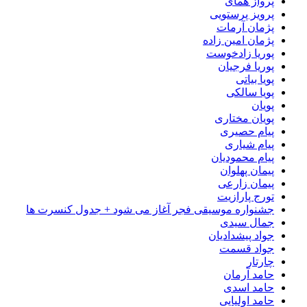
پرواز همای
پرویز پرستویی
پژمان آرمات
پژمان امین زاده
پوریا زادخوست
پوریا فرجیان
پویا بیاتی
پویا سالکی
پویان
پویان مختاری
پیام حصیری
پیام شیاری
پیام محمودیان
پیمان پهلوان
پیمان زارعی
تورج پارازیت
جشنواره موسیقی فجر آغاز می شود + جدول کنسرت ها
جمال سیدی
جواد پیشدادیان
جواد قسمت
چارتار
حامد آرمان
حامد اسدی
حامد اولیایی