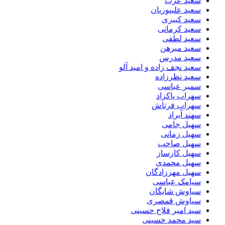
سعید عرب
سعید علیپوریان
سعید کبیری
سعید کرمانی
سعید لطفی
سعید مبرهن
سعید مدرس
سعید نجف زاده و امید آلو
سعید نظرزاده
سمیر عباسی
سهراب پاکزاد
سهراب فرتاش
سهند آیراد
سهیل جامی
سهیل زمانی
سهیل صاحب
سهیل کارساز
سهیل محمدی
سهیل مهرزادگان
سیامک عباسی
سیاوش شایگان
سیاوش قمصری
سید امیر فلاح حسینی
سید محمد حسینی