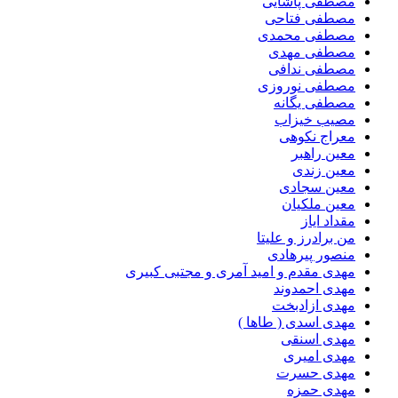
مصطفی پاشایی
مصطفی فتاحی
مصطفی محمدی
مصطفی مهدی
مصطفی ندافی
مصطفی نوروزی
مصطفی یگانه
مصیب خیزاب
معراج نکوهی
معین راهبر
معین زندی
معین سجادی
معین ملکیان
مقداد ایاز
من برادرز و علیتا
منصور پیرهادی
مهدى مقدم و امید آمرى و مجتبى کبیرى
مهدی احمدوند
مهدی ازادبخت
مهدی اسدی ( طاها )
مهدی اسنقی
مهدی امیری
مهدی حسرت
مهدی حمزه