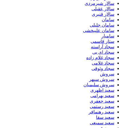
سالار شیرمردی
سالار عقیلی
سالار قنبری
سامان
سامان جلیلی
سامان علیبخشی
سامیار
ستار قاسمی
سجاد آراسته
سجاد ای بی
سجاد غلام زاده
سجاد غلامی
سجاد وثوقى
سروش
سروش سپهر
سروش سلیمیان
سعید اظهری
سعید بهرامی
سعید جعفری
سعید رستمی
سعید رهنمافر
سعید سقا
سعید سمیعی