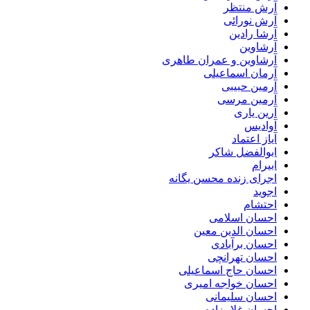
آرش منتظر
آرش نورائی
آرشا رادین
آرشاوین
آرشاوین و عمران طاهری
آرمان اسماعیلی
آرمین حبیبی
آرمین مرسی
آرین یاری
آوادیس
آیاز اعتماد
ابوالفضل شاکر
ابیرام
اجرای زنده محسن یگانه
اجوید
احتشام
احسان اسلامی
احسان الدین معین
احسان برآبادی
احسان تهرانچی
احسان حاج اسماعیلی
احسان خواجه امیری
احسان سلیمانی
احسان غلامزاده