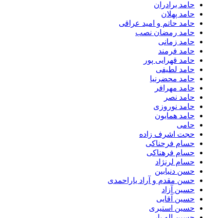
حامد برادران
حامد پهلان
حامد حاتم و امید عراقی
حامد رمضان نصب
حامد زمانی
حامد فرمند
حامد قهرایی پور
حامد لطیفی
حامد محضرنیا
حامد مهرافر
حامد نصر
حامد نوروزی
حامد همایون
حامی
حجت اشرف زاده
حسام فرحناکی
حسام فرهناکی
حسام لرنژاد
حسن دنیابین
حسن مقدم و آراد یاراحمدی
حسین آزاد
حسین آقایی
حسین استیری
حسین اله یار