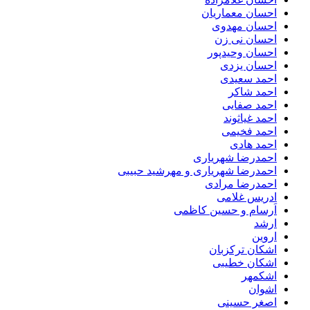
احسان معماریان
احسان مهدوی
احسان نی زن
احسان وحیدپور
احسان یزدی
احمد سعیدی
احمد شاکر
احمد صفایی
احمد غیاثوند
احمد فخیمی
احمد هادی
احمدرضا شهریاری
احمدرضا شهریاری و مهرشید حبیبی
احمدرضا مرادی
ادریس غلامی
اَرسام و حسین کاظمی
ارشد
اروین
اشکان ترکزبان
اشکان خطیبی
اشکمهر
اشوان
اصغر حسینی