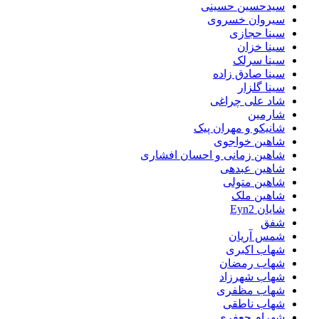
سیدحسین حسینی
سیروان خسروی
سینا حجازی
سینا خزان
سینا سرلک
سینا صادق زاده
سینا گلزار
شاد علی چراغی
شارمین
شانیکو و مهران پیک
شاهین خواجوی
شاهین زمانی و احسان افشاری
شاهین عبدهی
شاهین متولی
شاهین ملک
شایان Eyn2
شفق
شمس آریان
شهاب اکبری
شهاب رمضان
شهاب شهرزاد
شهاب مظفری
شهاب ناطقی
شهرام جعفری