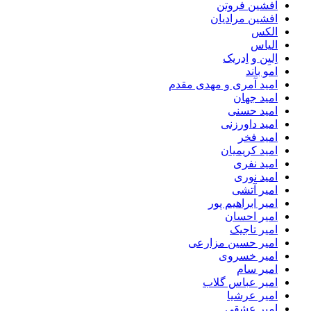
افشین فروتن
افشین مرادیان
الکس
الیاس
اِلیِن و اِدریک
امو باند
امید آمری و مهدی مقدم
امید جهان
امید حسنی
امید داورزنی
امید فخر
امید کریمیان
امید نفری
امید نوری
امیر آتشی
امیر ابراهیم پور
امیر احسان
امیر تاجیک
امیر حسین مزارعی
امیر خسروی
امیر سام
امیر عباس گلاب
امیر عرشیا
امیر عشقی