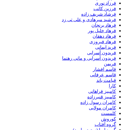
فرزاد نوری
فرزین کاتب
فرشاد شریف زاده
فرشید میرهادی و علی تی زد
فرهاد برنجان
فرهاد خلیل پور
فرهاد دهقان
فرهاد فیروزی
فرید ایمانی
فریدون آسرایی
فریدون آسرایی و مانی رهنما
فریمن
قاسم افشار
قاسم عرفانی
قیامت باند
کارا
کامبیز فراهانی
کامبیز قنبرزاده
کامران رسول زاده
کامران مولایی
کلمست
کوروش
گروه آفتاب
گروه ایما (سعید و امید)