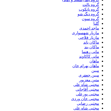
گروه پالت
گروه پایکوب
گروه دنگ شو
گروه سون
گلپا
ماجد احمدی
مازیار شهسواری
مازیار فلاحی
ماکان باند
ماکان بند
مانی رهنما
مانی کاکاوند
ماهان
ماهان بهرام خان
مبین
مبین جعفری
متین معزپور
مجتبى شاه على
مجتبی آقاجانی
مجتبی پورعلی
مجتبی خان وردی
مجتبی رضایی
مجتبی شاه علی