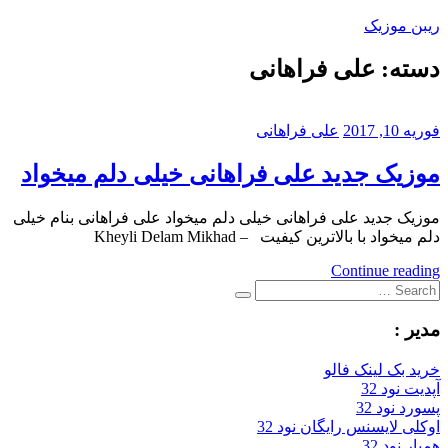
Skip
ریبن موزیک
to
content
دسته:
علی فراهانی
دانلود
mp3
جدید
فوریه 10, 2017
علی فراهانی
موزیک جدید علی فراهانی خیلی دلم میخواد
موزیک جدید علی فراهانی خیلی دلم میخواد علی فراهانی بنام خیلی
دلم میخواد با بالاترین کیفیت – Kheyli Delam Mikhad
Continue reading
Search
Search
for:
مدیر :
خرید بک لینک فالو
آپدیت نود 32
پسورد نود 32
اوکلی لایسنس رایگان نود 32
همیار نود 32