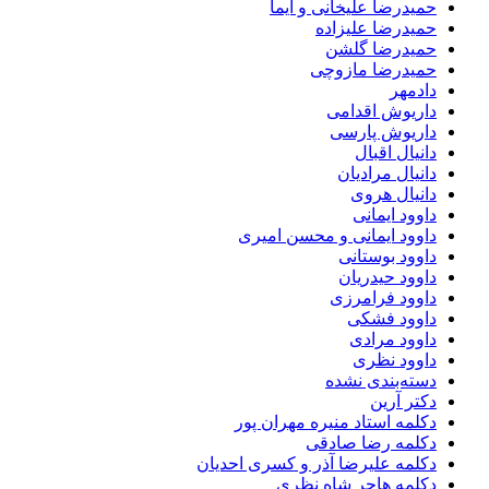
حمیدرضا علیخانی و ایما
حمیدرضا علیزاده
حمیدرضا گلشن
حمیدرضا مازوچی
دادمهر
داریوش اقدامی
داریوش پارسی
دانیال اقبال
دانیال مرادیان
دانیال هروی
داوود ایمانی
داوود ایمانی و محسن امیری
داوود بوستانی
داوود حیدریان
داوود فرامرزی
داوود فشکی
داوود مرادی
داوود نظری
دسته‌بندی نشده
دکتر آرین
دکلمه استاد منیره مهران پور
دکلمه رضا صادقی
دکلمه علیرضا آذر و کسری احدیان
دکلمه هاجر شاه نظری