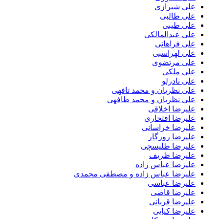
علی شیرازی
علی طالبی
علی طیبی
علی عبدالمالکی
علی فراهانی
علی لهراسبی
علی مرتضوی
علی ملکی
علی نادرلو
علی نظریان و محمد تافهی
علی نظریان و محمد طافهی
علیرضا اخلاقی
علیرضا افتخاری
علیرضا خراسانی
علیرضا روزگار
علیرضا طلیسچی
علیرضا ظریف
علیرضا عباس زاده
علیرضا عباس زاده و مصطفی محمدی
علیرضا عباسی
علیرضا قاضی
علیرضا قربانی
علیرضا کیایی