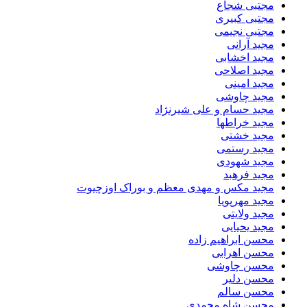
مجتبی شجاع
مجتبی کبیری
مجتبی نجیمی
مجید آرانی
مجید اخشابی
مجید اصلاحی
مجید امینی
مجید چاوشی
مجید حسام و علی شیرنژاد
مجید خراطها
مجید خشتی
مجید رستمی
مجید شهودی
مجید فرهبد
مجید مکس و مهدی معظم و بوراک اوزچیوت
مجید مهرپویا
مجید ولایتی
مجید یحیایی
محسن ابراهیم زاده
محسن اهرابی
محسن چاوشی
محسن دلیر
محسن سالم
محسن شاه محمدی