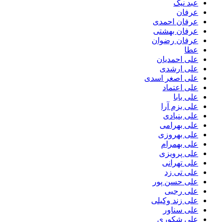
عبد نیک
عرفان
عرفان احمدی
عرفان بهشتی
عرفان رضوان
عطا
علی احمدیان
علی ارشدی
علی اصغر اسدی
علی اعتماد
علی بابا
علی بزم آرا
علی بنیادی
علی بهرامی
علی بهروزی
علی بهمرام
علی پرویزی
علی تهرانی
علی تی زد
علی حسن پور
علی رجبی
علی زند وکیلی
علی سناور
علی شکوری