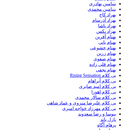
بنیامین بهادری
بنیامین محمدی
بهراد کاج
بهزاد آذرسام
بهزاد پاشا
بهزاد پکس
بهنام آفرین
بهنام بانی
بهنام خشوعی
بهنام زرین
بهنام صفوی
بهنام قلی زاده
بهنام نجفی
بی کلام Rising Sensation
بی کلام آبراهام
بی کلام امید صابری
بی کلام اهورا
بی کلام سالار محمدی
بی کلام علیرضا منزوی و عماد شاهی
بی کلام مهرزاد خواجه امیری
بیوسا و رضا سعدوند
پازل باند
پرهام آگاه