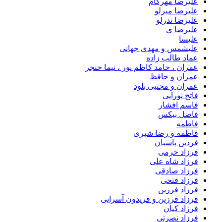
علیرضا مهرکام
علیرضا میرلو
علیرضا ندرلو
علیرضا ی
علیسا
علیشمس و مهدی جهانی
عماد طالب زاده
عمران ، حامد کاظم پور ، نیما حنجر
عمران و حافظ
عمران و مجتبی بلود
فاتح نورایی
فاسم افشار
فاضل بیکس
فاطمه
فاطمه و رضا شیری
فردین پاسبان
فرزاد خرمی
فرزاد شاه علی
فرزاد صادقى
فرزاد فتحی
فرزاد فرزین
فرزاد فرزین و فریدون آسرایی
فرزاد کیان
فرزاد نصرتی