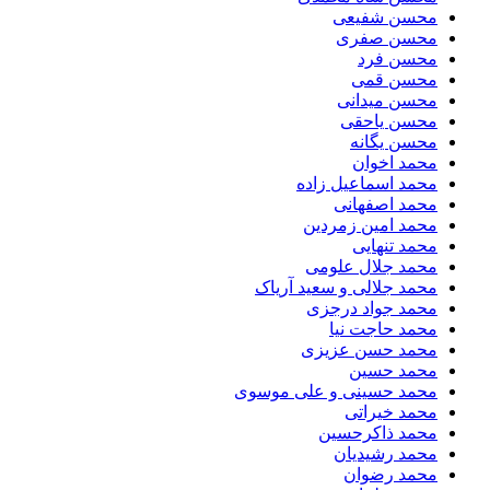
محسن شفیعی
محسن صفری
محسن فرد
محسن قمی
محسن میدانی
محسن یاحقی
محسن یگانه
محمد اخوان
محمد اسماعیل زاده
محمد اصفهانی
محمد امین زمردین
محمد تنهایی
محمد جلال علومی
محمد جلالی و سعید آریاک
محمد جواد درجزی
محمد حاجت نیا
محمد حسن عزیزی
محمد حسین
محمد حسینی و علی موسوی
محمد خیراتی
محمد ذاکرحسین
محمد رشیدیان
محمد رضوان