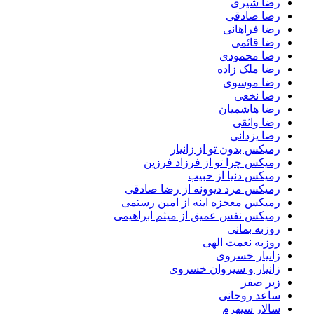
رضا شیری
رضا صادقی
رضا فراهانی
رضا قائمی
رضا محمودی
رضا ملک زاده
رضا موسوی
رضا نخعی
رضا هاشمیان
رضا واثقی
رضا یزدانی
رمیکس بدون تو از زانیار
رمیکس چرا تو از فرزاد فرزین
رمیکس دنیا از حبیب
رمیکس مرد دیوونه از رضا صادقی
رمیکس معجزه اینه از امین رستمی
رمیکس نفس عمیق از میثم ابراهیمی
روزبه بمانی
روزبه نعمت الهی
زانیار خسروی
زانیار و سیروان خسروی
زیر صفر
ساعد روحانی
سالار سپهرم