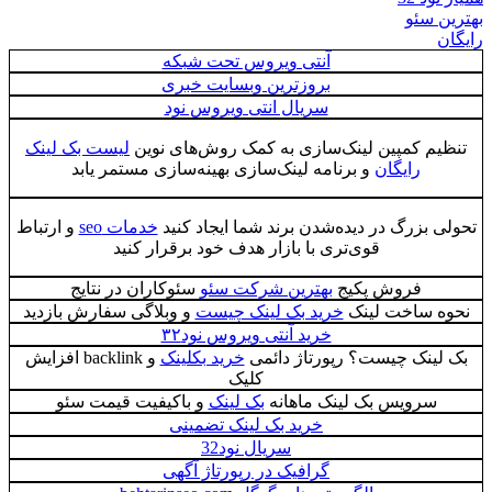
بهترین سئو
رایگان
آنتی ویروس تحت شبکه
بروزترین وبسایت خبری
سریال انتی ویروس نود
تنظیم کمپین لینک‌سازی به کمک روش‌های نوین
لیست بک لینک
رایگان
و برنامه لینک‌سازی بهینه‌سازی مستمر یابد
تحولی بزرگ در دیده‌شدن برند شما ایجاد کنید
خدمات seo
و ارتباط
قوی‌تری با بازار هدف خود برقرار کنید
فروش پکیج
بهترین شرکت سئو
سئوکاران در نتایج
نحوه ساخت لینک
خرید بک لینک چیست
و وبلاگی سفارش بازدید
خرید آنتی ویروس نود۳۲
بک لینک چیست؟ رپورتاژ دائمی
خرید بکلینک
و backlink افزایش
کلیک
سرویس بک لینک ماهانه
بک لینک
و باکیفیت قیمت سئو
خرید بک لینک تضمینی
سریال نود32
گرافیک در رپورتاژ آگهی