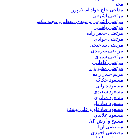
محی
مداحی حاج جواد اسلامپور
مرتضی اشرفی
مرتضی اشرفی و مهدی معظم و مجید مکس
مرتضی پاشایی
مرتضی جعفر زاده
مرتضی جوادی
مرتضی ساعتچی
مرتضی سرمدی
مرتضی شیری
مرتضی کاظمی
مرتضی مخبرنژاد
مریم حیدر زاده
مسعود حکاک
مسعود دارابی
مسعود سعیدی
مسعود صابری
مسعود صادقلو
مسعود صادقلو و علی پیشتاز
مسعود علاییان
مسیح و آرش AP
مصطفی آریا
مصطفی احمدی