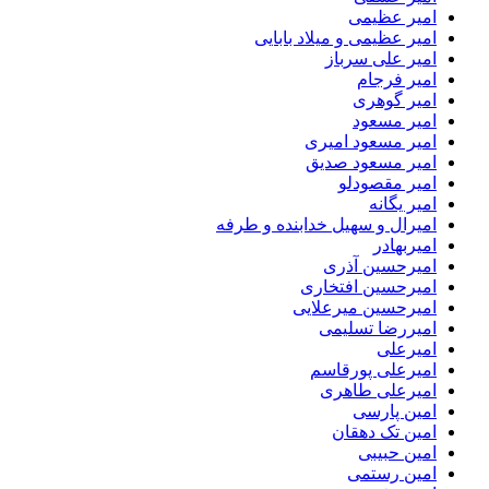
امیر عظیمی
امیر عظیمی و میلاد بابایی
امیر علی سرباز
امیر فرجام
امیر گوهری
امیر مسعود
امیر مسعود امیری
امیر مسعود صدیق
امیر مقصودلو
امیر یگانه
امیرال و سهیل خدابنده و طرفه
امیربهادر
امیرحسین آذری
امیرحسین افتخاری
امیرحسین میرعلایی
امیررضا تسلیمی
امیرعلی
امیرعلی پورقاسم
امیرعلی طاهری
امین پارسی
امین تک دهقان
امین حبیبی
امین رستمی