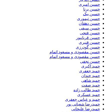
حسین امیری
حسین برنا
حسین بیک
حسین تیموری
حسین دهقان
حسین سیفی
حسین فتحی
حسین قربانپور
حسین قنبری
حسین گودرزی
حسین مقصودى و مسعود اتمام
حسین مقصودی و مسعود اتمام
حسین نجفی
حمید اکبری
حمید جعفری
حمید خندان
حمید شاهی
حمید صفت
حمید طالب زاده
حمید عسکری
حمید و عباس جعفری
حمیدرضا شعبانی پور
حمیدرضا علیخانی