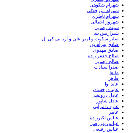
شهرام شکوهی
شهرام میرجلالی
شهرام ناظری
شهروز اجمالی
شیث رضایی
شیرازیس بند
صابر سکوت و امیر علی و آریا تی کی ال
صادق بهرام پور
صادق مهدوی
صالح جعفر زاده
صالح رضایی
صدرا سیادت
طاها
طاهر
عابد آوا
عابد درخشان
عادل درویشی
عادل شاپور
عارف امرایی
عامر
عباس اکبرزاده
عباس پوررضی
عباس رفیعی