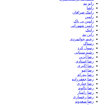
رابو بند
راشا
رامک صرافان
رامین
رامین بی باک
رامین شهورانی
رانیک
راین بند
رحیم جوانمردی
رستاک
رسول کرد
رشید سینایی
رضا آبزین
رضا استادی
رضا اکبری
رضا امو
رضا بیدرام
رضا جعفرزاده
رضا چناری
رضا دالوند
رضا رامیار
رضا رخساری
رضا سعدوند