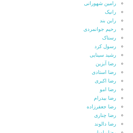
رامین شهورانی
رانیک
راین بند
رحیم جوانمردی
رستاک
رسول کرد
رشید سینایی
رضا آبزین
رضا استادی
رضا اکبری
رضا امو
رضا بیدرام
رضا جعفرزاده
رضا چناری
رضا دالوند
رضا رامیار