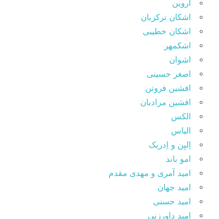
اروین
اشکان ترکزبان
اشکان خطیبی
اشکمهر
اشوان
اصغر حسینی
افشین فروتن
افشین مرادیان
الکس
الیاس
اِلیِن و اِدریک
امو باند
امید آمری و مهدی مقدم
امید جهان
امید حسنی
امید داورزنی