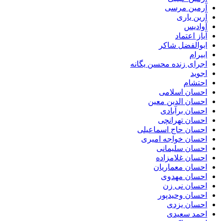
آرمین مرسی
آرین یاری
آوادیس
آیاز اعتماد
ابوالفضل شاکر
ابیرام
اجرای زنده محسن یگانه
اجوید
احتشام
احسان اسلامی
احسان الدین معین
احسان برآبادی
احسان تهرانچی
احسان حاج اسماعیلی
احسان خواجه امیری
احسان سلیمانی
احسان غلامزاده
احسان معماریان
احسان مهدوی
احسان نی زن
احسان وحیدپور
احسان یزدی
احمد سعیدی