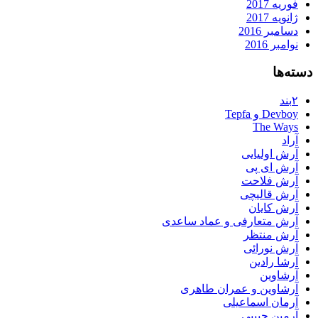
فوریه 2017
ژانویه 2017
دسامبر 2016
نوامبر 2016
دسته‌ها
۲بند
Devboy و Tepfa
The Ways
آراد
آرش اولیایی
آرش ای پی
آرش فلاحت
آرش قالیچی
آرش کایان
آرش متعارفی و عماد ساعدی
آرش منتظر
آرش نورائی
آرشا رادین
آرشاوین
آرشاوین و عمران طاهری
آرمان اسماعیلی
آرمین حبیبی