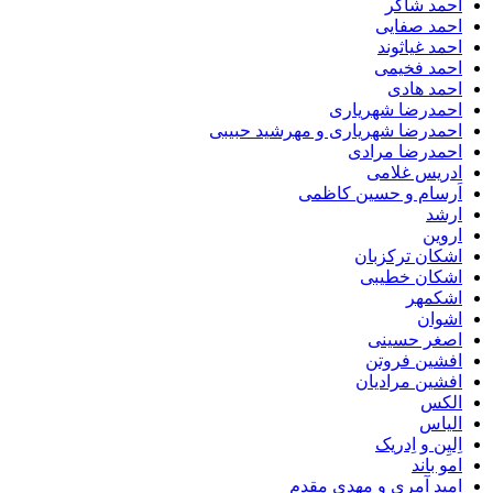
احمد شاکر
احمد صفایی
احمد غیاثوند
احمد فخیمی
احمد هادی
احمدرضا شهریاری
احمدرضا شهریاری و مهرشید حبیبی
احمدرضا مرادی
ادریس غلامی
اَرسام و حسین کاظمی
ارشد
اروین
اشکان ترکزبان
اشکان خطیبی
اشکمهر
اشوان
اصغر حسینی
افشین فروتن
افشین مرادیان
الکس
الیاس
اِلیِن و اِدریک
امو باند
امید آمری و مهدی مقدم