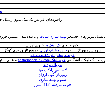
یوز
راهبردهای افزایش بک‌لینک بدون ریسک ج
 پتانسیل موتورهای جستجو
بهینه سازی سایت
و با دیده‌شدن بیشتر، فرو
پکیج مزایای
بک لینک ها
خبری تهران
سرویس رپورتاژ ارزان
خرید بکلینک ارزان
و ریپورتاژ ورودی گوگل
خرید لایسنس نود 32 یک ماهه
چیست بک لینک دانشگاهی
خرید لینک behtarinbacklink.com
و عالی سئو
سریال نود32
لایسنس رایگان نود
رپورتاژ آگهی ارزان
سئو و بهینه سازی
جواب مرحله 1121 آمیرزا