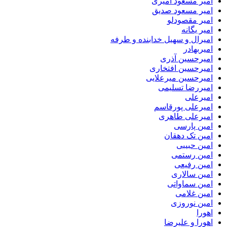
امیر مسعود امیری
امیر مسعود صدیق
امیر مقصودلو
امیر یگانه
امیرال و سهیل خدابنده و طرفه
امیربهادر
امیرحسین آذری
امیرحسین افتخاری
امیرحسین میرعلایی
امیررضا تسلیمی
امیرعلی
امیرعلی پورقاسم
امیرعلی طاهری
امین پارسی
امین تک دهقان
امین حبیبی
امین رستمی
امین رفیعی
امین سالاری
امین سماواتی
امین غلامی
امین نوروزی
اهورا
اهورا و علیرضا