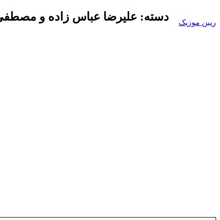
Skip
دسته:
علیرضا عباس زاده و مصطف
to
ریبن موزیک
content
دانلود
mp3
جدید