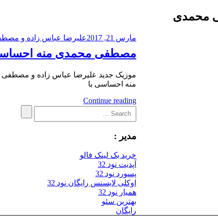
ی محمدی
مارس 21, 2017
علیرضا عباس زاده و مصط
مصطفی محمدی منه احساس
موزیک جدید علیرضا عباس زاده و مصطفی 
منه احساسی با
Continue reading
Search
Search
for:
مدیر :
خرید بک لینک فالو
آپدیت نود 32
پسورد نود 32
اوکلی لایسنس رایگان نود 32
همیار نود 32
بهترین سئو
رایگان