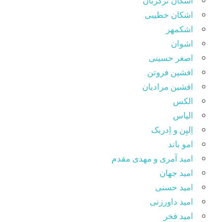
اشکان ترکزبان
اشکان خطیبی
اشکمهر
اشوان
اصغر حسینی
افشین فروتن
افشین مرادیان
الکس
الیاس
اِلیِن و اِدریک
امو باند
امید آمری و مهدی مقدم
امید جهان
امید حسنی
امید داورزنی
امید فخر