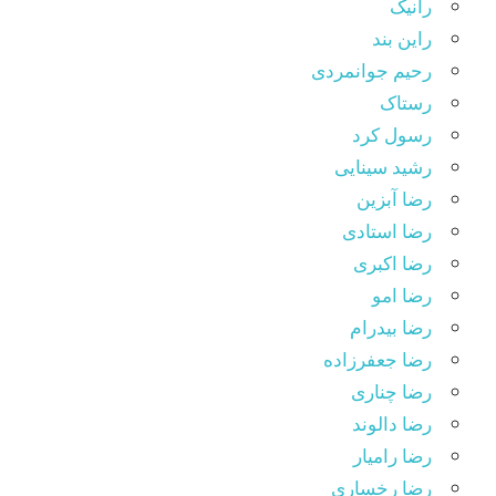
رانیک
راین بند
رحیم جوانمردی
رستاک
رسول کرد
رشید سینایی
رضا آبزین
رضا استادی
رضا اکبری
رضا امو
رضا بیدرام
رضا جعفرزاده
رضا چناری
رضا دالوند
رضا رامیار
رضا رخساری