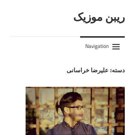
Skip
to
ریبن موزیک
content
دانلود
mp3
Navigation
جدید
دسته:
علیرضا خراسانی