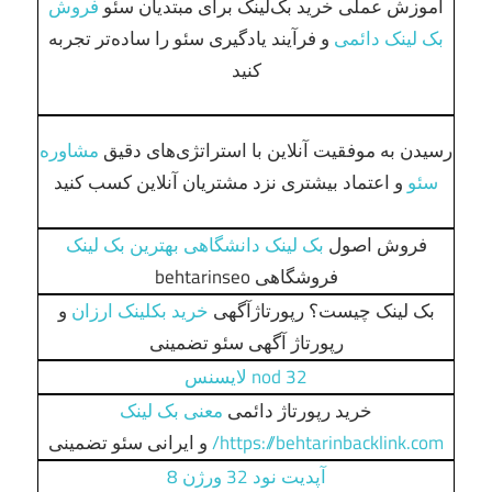
آموزش عملی خرید بک‌لینک برای مبتدیان سئو
فروش
بک لینک دائمی
و فرآیند یادگیری سئو را ساده‌تر تجربه
کنید
رسیدن به موفقیت آنلاین با استراتژی‌های دقیق
مشاوره
سئو
و اعتماد بیشتری نزد مشتریان آنلاین کسب کنید
فروش اصول
بک لینک دانشگاهی بهترین بک لینک
فروشگاهی behtarinseo
بک لینک چیست؟ رپورتاژآگهی
خرید بکلینک ارزان
و
رپورتاژ آگهی سئو تضمینی
nod 32 لایسنس
خرید رپورتاژ دائمی
معنی بک لینک
https://behtarinbacklink.com/
و ایرانی سئو تضمینی
آپدیت نود 32 ورژن 8