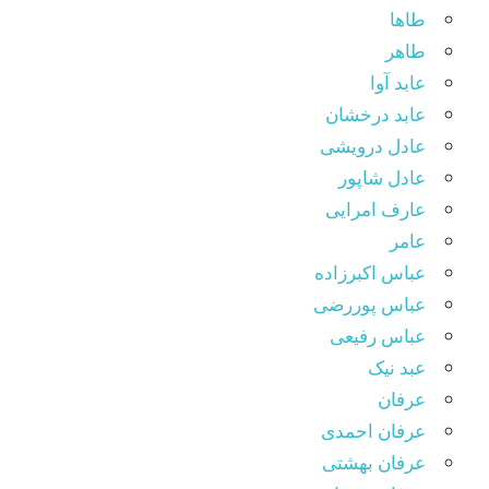
طاها
طاهر
عابد آوا
عابد درخشان
عادل درویشی
عادل شاپور
عارف امرایی
عامر
عباس اکبرزاده
عباس پوررضی
عباس رفیعی
عبد نیک
عرفان
عرفان احمدی
عرفان بهشتی