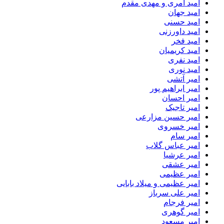
امید آمری و مهدی مقدم
امید جهان
امید حسنی
امید داورزنی
امید فخر
امید کریمیان
امید نفری
امید نوری
امیر آتشی
امیر ابراهیم پور
امیر احسان
امیر تاجیک
امیر حسین مزارعی
امیر خسروی
امیر سام
امیر عباس گلاب
امیر عرشیا
امیر عشقی
امیر عظیمی
امیر عظیمی و میلاد بابایی
امیر علی سرباز
امیر فرجام
امیر گوهری
امیر مسعود