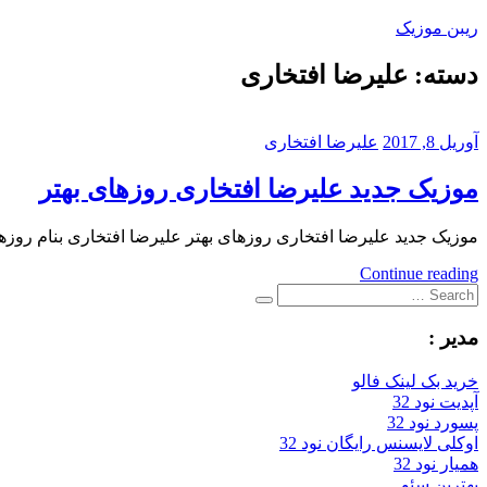
Skip
ریبن موزیک
to
content
دسته:
علیرضا افتخاری
دانلود
mp3
جدید
آوریل 8, 2017
علیرضا افتخاری
موزیک جدید علیرضا افتخاری روزهای بهتر
موزیک جدید علیرضا افتخاری روزهای بهتر علیرضا افتخاری بنام روزهای بهتر با بالاترین کیفیت – r
Continue reading
Search
Search
for:
مدیر :
خرید بک لینک فالو
آپدیت نود 32
پسورد نود 32
اوکلی لایسنس رایگان نود 32
همیار نود 32
بهترین سئو