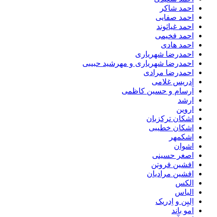
احمد شاکر
احمد صفایی
احمد غیاثوند
احمد فخیمی
احمد هادی
احمدرضا شهریاری
احمدرضا شهریاری و مهرشید حبیبی
احمدرضا مرادی
ادریس غلامی
اَرسام و حسین کاظمی
ارشد
اروین
اشکان ترکزبان
اشکان خطیبی
اشکمهر
اشوان
اصغر حسینی
افشین فروتن
افشین مرادیان
الکس
الیاس
اِلیِن و اِدریک
امو باند