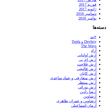
فوریه 2017
ژانویه 2017
دسامبر 2016
نوامبر 2016
دسته‌ها
۲بند
Devboy و Tepfa
The Ways
آراد
آرش اولیایی
آرش ای پی
آرش فلاحت
آرش قالیچی
آرش کایان
آرش متعارفی و عماد ساعدی
آرش منتظر
آرش نورائی
آرشا رادین
آرشاوین
آرشاوین و عمران طاهری
آرمان اسماعیلی