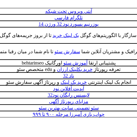
آنتی ویروس تحت شبکه
تلگرام فارسی
یوزرنیم پسورد نود 32 ورژن 14
سازگار با الگوریتم‌های گوگل
بک لینک خرید
تا از بروز جریمه‌های گوگ
افیک و مشتریان آنلاین شما
سفارش سئو
تا نام شما در میان رقبا مت
پشتیبانی ارتقا
آموزش سئو
اورگانیک behtarinseo
تعرفه رپورتاژ
خرید بکلینک ارزان
و edu متخصص سئو
ناد 32
انجام بک لینک اینترنتی
خرید بک لینک
و رپرتاژ آگهی سفارش سئو
آپدیت آفلاین نود
لایسنس رایگان نود32
مزایای رپورتاژ آگهی
سئو تضمینی سایت بهترین سئو
جواب بازی آمیرزا مرحله ۹۰۰ تا ۹۹۹