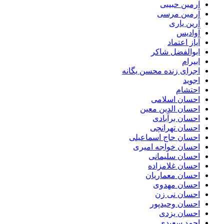
آرمین حبیبی
آرمین مرسی
آرین یاری
آوادیس
آیاز اعتماد
ابوالفضل شاکر
ابیرام
اجرای زنده محسن یگانه
اجوید
احتشام
احسان اسلامی
احسان الدین معین
احسان برآبادی
احسان تهرانچی
احسان حاج اسماعیلی
احسان خواجه امیری
احسان سلیمانی
احسان غلامزاده
احسان معماریان
احسان مهدوی
احسان نی زن
احسان وحیدپور
احسان یزدی
احمد سعیدی