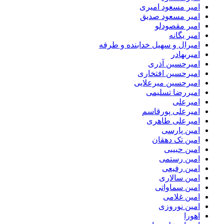
امیر مسعود امیری
امیر مسعود صدیق
امیر مقصودلو
امیر یگانه
امیرال و سهیل خدابنده و طرفه
امیربهادر
امیرحسین آذری
امیرحسین افتخاری
امیرحسین میرعلایی
امیررضا تسلیمی
امیرعلی
امیرعلی پورقاسم
امیرعلی طاهری
امین پارسی
امین تک دهقان
امین حبیبی
امین رستمی
امین رفیعی
امین سالاری
امین سماواتی
امین غلامی
امین نوروزی
اهورا