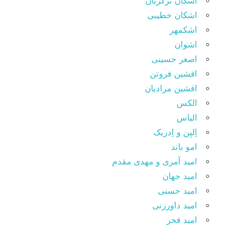
اشکان ترکزبان
اشکان خطیبی
اشکمهر
اشوان
اصغر حسینی
افشین فروتن
افشین مرادیان
الکس
الیاس
اِلیِن و اِدریک
امو باند
امید آمری و مهدی مقدم
امید جهان
امید حسنی
امید داورزنی
امید فخر