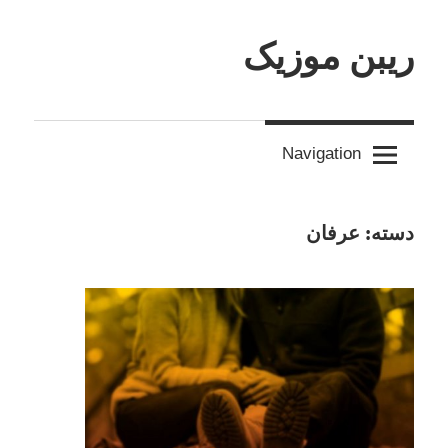
Skip
ریبن موزیک
to
content
دانلود
mp3
Navigation
جدید
دسته:
عرفان