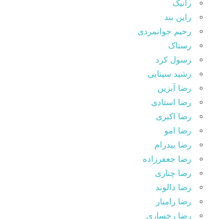
رانیک
راین بند
رحیم جوانمردی
رستاک
رسول کرد
رشید سینایی
رضا آبزین
رضا استادی
رضا اکبری
رضا امو
رضا بیدرام
رضا جعفرزاده
رضا چناری
رضا دالوند
رضا رامیار
رضا رخساری