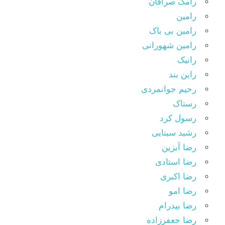
رامک صرافان
رامین
رامین بی باک
رامین شهورانی
رانیک
راین بند
رحیم جوانمردی
رستاک
رسول کرد
رشید سینایی
رضا آبزین
رضا استادی
رضا اکبری
رضا امو
رضا بیدرام
رضا جعفرزاده