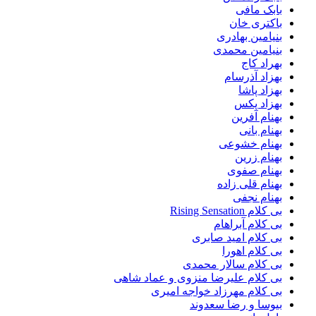
بابک مافی
باکتری خان
بنیامین بهادری
بنیامین محمدی
بهراد کاج
بهزاد آذرسام
بهزاد پاشا
بهزاد پکس
بهنام آفرین
بهنام بانی
بهنام خشوعی
بهنام زرین
بهنام صفوی
بهنام قلی زاده
بهنام نجفی
بی کلام Rising Sensation
بی کلام آبراهام
بی کلام امید صابری
بی کلام اهورا
بی کلام سالار محمدی
بی کلام علیرضا منزوی و عماد شاهی
بی کلام مهرزاد خواجه امیری
بیوسا و رضا سعدوند