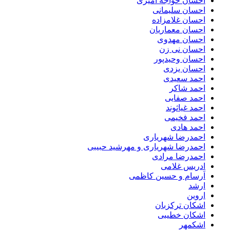
احسان خواجه امیری
احسان سلیمانی
احسان غلامزاده
احسان معماریان
احسان مهدوی
احسان نی زن
احسان وحیدپور
احسان یزدی
احمد سعیدی
احمد شاکر
احمد صفایی
احمد غیاثوند
احمد فخیمی
احمد هادی
احمدرضا شهریاری
احمدرضا شهریاری و مهرشید حبیبی
احمدرضا مرادی
ادریس غلامی
اَرسام و حسین کاظمی
ارشد
اروین
اشکان ترکزبان
اشکان خطیبی
اشکمهر