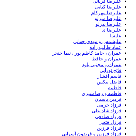
علیرضا قربانی
علیرضا کیایی
علیرضا مهرکام
علیرضا میرلو
علیرضا ندرلو
علیرضا ی
علیسا
علیشمس و مهدی جهانی
عماد طالب زاده
عمران ، حامد کاظم پور ، نیما حنجر
عمران و حافظ
عمران و مجتبی بلود
فاتح نورایی
فاسم افشار
فاضل بیکس
فاطمه
فاطمه و رضا شیری
فردین پاسبان
فرزاد خرمی
فرزاد شاه علی
فرزاد صادقى
فرزاد فتحی
فرزاد فرزین
فرزاد فرزین و فریدون آسرایی