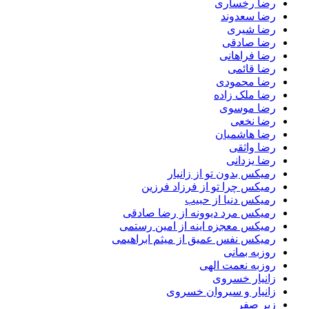
رضا رخساری
رضا سعدوند
رضا شیری
رضا صادقی
رضا فراهانی
رضا قائمی
رضا محمودی
رضا ملک زاده
رضا موسوی
رضا نخعی
رضا هاشمیان
رضا واثقی
رضا یزدانی
رمیکس بدون تو از زانیار
رمیکس چرا تو از فرزاد فرزین
رمیکس دنیا از حبیب
رمیکس مرد دیوونه از رضا صادقی
رمیکس معجزه اینه از امین رستمی
رمیکس نفس عمیق از میثم ابراهیمی
روزبه بمانی
روزبه نعمت الهی
زانیار خسروی
زانیار و سیروان خسروی
زیر صفر