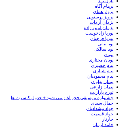
پازل باند
پرهام آگاه
پرواز همای
پرویز پرستویی
پژمان آرمات
پژمان امین زاده
پوریا زادخوست
پوریا فرجیان
پویا بیاتی
پویا سالکی
پویان
پویان مختاری
پیام حصیری
پیام شیاری
پیام محمودیان
پیمان پهلوان
پیمان زارعی
تورج پارازیت
جشنواره موسیقی فجر آغاز می شود + جدول کنسرت ها
جمال سیدی
جواد پیشدادیان
جواد قسمت
چارتار
حامد آرمان