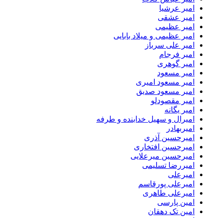
امیر عرشیا
امیر عشقی
امیر عظیمی
امیر عظیمی و میلاد بابایی
امیر علی سرباز
امیر فرجام
امیر گوهری
امیر مسعود
امیر مسعود امیری
امیر مسعود صدیق
امیر مقصودلو
امیر یگانه
امیرال و سهیل خدابنده و طرفه
امیربهادر
امیرحسین آذری
امیرحسین افتخاری
امیرحسین میرعلایی
امیررضا تسلیمی
امیرعلی
امیرعلی پورقاسم
امیرعلی طاهری
امین پارسی
امین تک دهقان