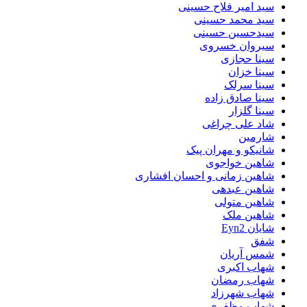
سید امیر فلاح حسینی
سید محمد حسینی
سیدحسین حسینی
سیروان خسروی
سینا حجازی
سینا خزان
سینا سرلک
سینا صادق زاده
سینا گلزار
شاد علی چراغی
شارمین
شانیکو و مهران پیک
شاهین خواجوی
شاهین زمانی و احسان افشاری
شاهین عبدهی
شاهین متولی
شاهین ملک
شایان Eyn2
شفق
شمس آریان
شهاب اکبری
شهاب رمضان
شهاب شهرزاد
شهاب مظفری