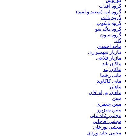
کوروش
گروه آفتاب
گروه ایما (سعید و امید)
گروه پالت
گروه پایکوب
گروه دنگ شو
گروه سون
گلپا
ماجد احمدی
مازیار شهسواری
مازیار فلاحی
ماکان باند
ماکان بند
مانی رهنما
مانی کاکاوند
ماهان
ماهان بهرام خان
مبین
مبین جعفری
متین معزپور
مجتبى شاه على
مجتبی آقاجانی
مجتبی پورعلی
مجتبی خان وردی