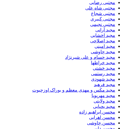
مجتبی رضایی
مجتبی شاه علی
مجتبی شجاع
مجتبی کبیری
مجتبی نجیمی
مجید آرانی
مجید اخشابی
مجید اصلاحی
مجید امینی
مجید چاوشی
مجید حسام و علی شیرنژاد
مجید خراطها
مجید خشتی
مجید رستمی
مجید شهودی
مجید فرهبد
مجید مکس و مهدی معظم و بوراک اوزچیوت
مجید مهرپویا
مجید ولایتی
مجید یحیایی
محسن ابراهیم زاده
محسن اهرابی
محسن چاوشی
محسن دلیر