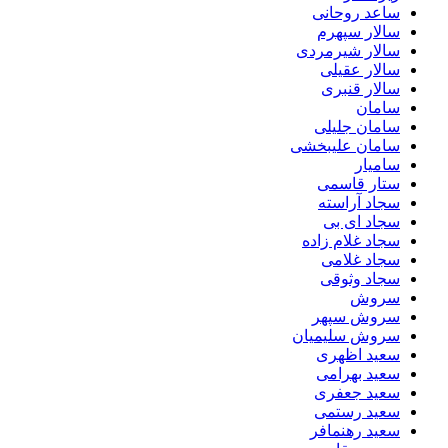
ساعد روحانی
سالار سپهرم
سالار شیرمردی
سالار عقیلی
سالار قنبری
سامان
سامان جلیلی
سامان علیبخشی
سامیار
ستار قاسمی
سجاد آراسته
سجاد ای بی
سجاد غلام زاده
سجاد غلامی
سجاد وثوقى
سروش
سروش سپهر
سروش سلیمیان
سعید اظهری
سعید بهرامی
سعید جعفری
سعید رستمی
سعید رهنمافر