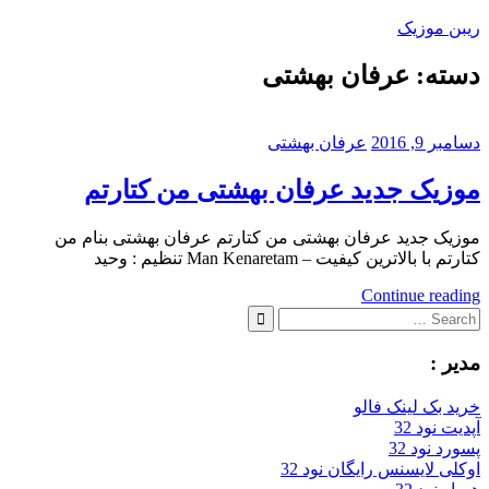
Skip
ریبن موزیک
to
content
دسته:
عرفان بهشتی
دانلود
mp3
جدید
دسامبر 9, 2016
عرفان بهشتی
موزیک جدید عرفان بهشتی من کتارتم
موزیک جدید عرفان بهشتی من کتارتم عرفان بهشتی بنام من
کتارتم با بالاترین کیفیت – Man Kenaretam تنظیم : وحید
Continue reading
Search
for:
Search
مدیر :
خرید بک لینک فالو
آپدیت نود 32
پسورد نود 32
اوکلی لایسنس رایگان نود 32