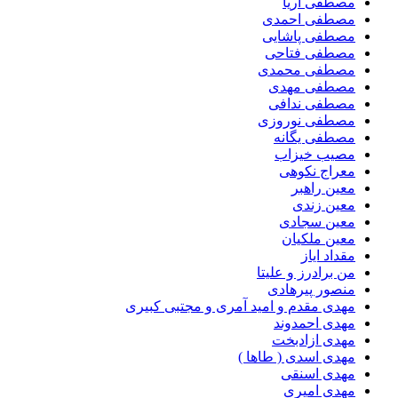
مصطفی آریا
مصطفی احمدی
مصطفی پاشایی
مصطفی فتاحی
مصطفی محمدی
مصطفی مهدی
مصطفی ندافی
مصطفی نوروزی
مصطفی یگانه
مصیب خیزاب
معراج نکوهی
معین راهبر
معین زندی
معین سجادی
معین ملکیان
مقداد ایاز
من برادرز و علیتا
منصور پیرهادی
مهدى مقدم و امید آمرى و مجتبى کبیرى
مهدی احمدوند
مهدی ازادبخت
مهدی اسدی ( طاها )
مهدی اسنقی
مهدی امیری