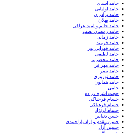
حامد اسدی
حامد اولیایی
حامد برادران
حامد پهلان
حامد حاتم و امید عراقی
حامد رمضان نصب
حامد زمانی
حامد فرمند
حامد قهرایی پور
حامد لطیفی
حامد محضرنیا
حامد مهرافر
حامد نصر
حامد نوروزی
حامد همایون
حامی
حجت اشرف زاده
حسام فرحناکی
حسام فرهناکی
حسام لرنژاد
حسن دنیابین
حسن مقدم و آراد یاراحمدی
حسین آزاد
حسین آقایی