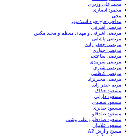
محمدعلی وزیری
محمود انصاری
محی
مداحی حاج جواد اسلامپور
مرتضی اشرفی
مرتضی اشرفی و مهدی معظم و مجید مکس
مرتضی پاشایی
مرتضی جعفر زاده
مرتضی جوادی
مرتضی ساعتچی
مرتضی سرمدی
مرتضی شیری
مرتضی کاظمی
مرتضی مخبرنژاد
مریم حیدر زاده
مسعود حکاک
مسعود دارابی
مسعود سعیدی
مسعود صابری
مسعود صادقلو
مسعود صادقلو و علی پیشتاز
مسعود علاییان
مسیح و آرش AP