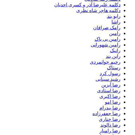
دکلمه علیرضا آذر و کسری احدیان
دکلمه هاجر شاه نظری
رابو بند
راشا
رامک صرافان
رامین
رامین بی باک
رامین شهورانی
رانیک
راین بند
رحیم جوانمردی
رستاک
رسول کرد
رشید سینایی
رضا آبزین
رضا استادی
رضا اکبری
رضا امو
رضا بیدرام
رضا جعفرزاده
رضا چناری
رضا دالوند
رضا رامیار