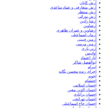
آرش کایان
آرش متعارفی و عماد ساعدی
آرش منتظر
آرش نورائی
آرشا رادین
آرشاوین
آرشاوین و عمران طاهری
آرمان اسماعیلی
آرمین حبیبی
آرمین مرسی
آرین یاری
آوادیس
آیاز اعتماد
ابوالفضل شاکر
ابیرام
اجرای زنده محسن یگانه
اجوید
احتشام
احسان اسلامی
احسان الدین معین
احسان برآبادی
احسان تهرانچی
احسان حاج اسماعیلی