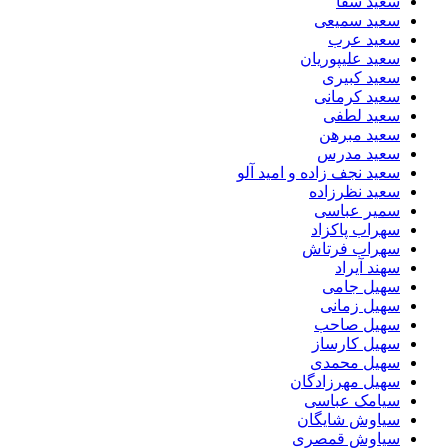
سعید سقا
سعید سمیعی
سعید عرب
سعید علیپوریان
سعید کبیری
سعید کرمانی
سعید لطفی
سعید مبرهن
سعید مدرس
سعید نجف زاده و امید آلو
سعید نظرزاده
سمیر عباسی
سهراب پاکزاد
سهراب فرتاش
سهند آیراد
سهیل جامی
سهیل زمانی
سهیل صاحب
سهیل کارساز
سهیل محمدی
سهیل مهرزادگان
سیامک عباسی
سیاوش شایگان
سیاوش قمصری