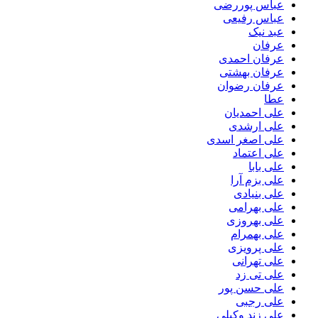
عباس پوررضی
عباس رفیعی
عبد نیک
عرفان
عرفان احمدی
عرفان بهشتی
عرفان رضوان
عطا
علی احمدیان
علی ارشدی
علی اصغر اسدی
علی اعتماد
علی بابا
علی بزم آرا
علی بنیادی
علی بهرامی
علی بهروزی
علی بهمرام
علی پرویزی
علی تهرانی
علی تی زد
علی حسن پور
علی رجبی
علی زند وکیلی