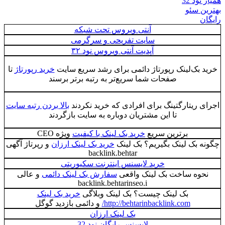
همیار نود 32
بهترین سئو
رایگان
آنتی ویروس تحت شبکه
سایت تفریحی و سرگرمی
آپدیت آنتی ویروس نود ۳۲
خرید بک‌لینک رپورتاژ دائمی برای رشد سریع سایت
خرید رپورتاژ
تا
صفحات شما سریع‌تر به رتبه برتر برسند
اجرای ریتارگتینگ برای افرادی که خرید نکردند
بالا بردن رتبه سایت
تا این مشتریان دوباره به سایت بازگردند
برترین سریع
خرید بک لینک با کیفیت
ویژه CEO
چگونه بک لینک بگیریم؟ بک لینک
خرید بک لینک ارزان
و رپرتاژ آگهی
backlink.behtar
خرید لایسنس اینترنت سکیوریتی
نحوه ساخت بک لینک واقعی
سفارش بک لینک دائمی
و عالی
backlink.behtarinseo.i
بک لینک چیست؟ بک لینک وبلاگی
خرید بک لینک
http://behtarinbacklink.com/
و دائمی بازدید گوگل
بک لینک ارزان
لایسنس رایگان نود 32