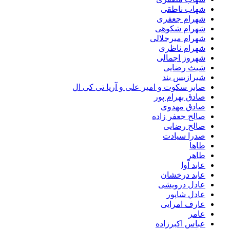
شهاب ناطقی
شهرام جعفری
شهرام شکوهی
شهرام میرجلالی
شهرام ناظری
شهروز اجمالی
شیث رضایی
شیرازیس بند
صابر سکوت و امیر علی و آریا تی کی ال
صادق بهرام پور
صادق مهدوی
صالح جعفر زاده
صالح رضایی
صدرا سیادت
طاها
طاهر
عابد آوا
عابد درخشان
عادل درویشی
عادل شاپور
عارف امرایی
عامر
عباس اکبرزاده