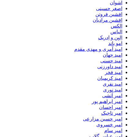
اشوان
اصغر حسینی
افشین فروتن
افشین مرادیان
الکس
الیاس
اِلیِن و اِدریک
امو باند
امید آمری و مهدی مقدم
امید جهان
امید حسنی
امید داورزنی
امید فخر
امید کریمیان
امید نفری
امید نوری
امیر آتشی
امیر ابراهیم پور
امیر احسان
امیر تاجیک
امیر حسین مزارعی
امیر خسروی
امیر سام
امیر عباس گلاب