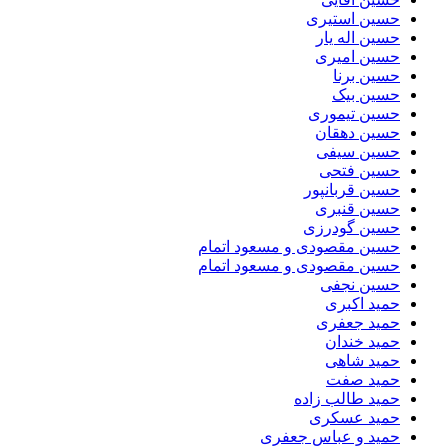
حسین استیری
حسین اله یار
حسین امیری
حسین برنا
حسین بیک
حسین تیموری
حسین دهقان
حسین سیفی
حسین فتحی
حسین قربانپور
حسین قنبری
حسین گودرزی
حسین مقصودى و مسعود اتمام
حسین مقصودی و مسعود اتمام
حسین نجفی
حمید اکبری
حمید جعفری
حمید خندان
حمید شاهی
حمید صفت
حمید طالب زاده
حمید عسکری
حمید و عباس جعفری