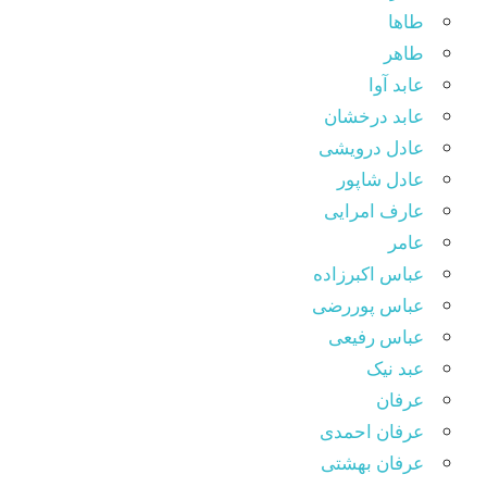
طاها
طاهر
عابد آوا
عابد درخشان
عادل درویشی
عادل شاپور
عارف امرایی
عامر
عباس اکبرزاده
عباس پوررضی
عباس رفیعی
عبد نیک
عرفان
عرفان احمدی
عرفان بهشتی