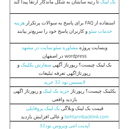
بک لینک
تا رتبه سایتتان به شکل ماندگار ارتقا پیدا کند
استفاده از FAQ برای پاسخ به سوالات پرتکرار
هزینه
خدمات سئو
و کاربران پاسخ خود را سریع‌تر بیابند
وبسایت پروژه
مشاوره سئو سایت در مشهد
wordpress در اصفهان
بک لینک چیست؟ رپورتاژ آگهی
سفارش بکلینک
و
رپورتاژاگهی تعرفه تبلیغات
لایسنس نود 32 خرید
بکلینک چیست؟ رپورتاژ
خرید بک لینک
و رپورتاژ اگهی
بازدید واقعی
قیمت بک لینک وبلاگی
بک لینک پروفایلی
behtarinbacklink.com
و عالی افزايش بازديد
آپدیت انتی ویروس نود32