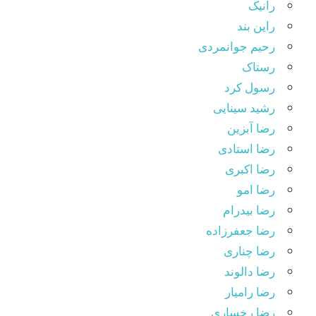
رانیک
راین بند
رحیم جوانمردی
رستاک
رسول کرد
رشید سینایی
رضا آبزین
رضا استادی
رضا اکبری
رضا امو
رضا بیدرام
رضا جعفرزاده
رضا چناری
رضا دالوند
رضا رامیار
رضا رخساری