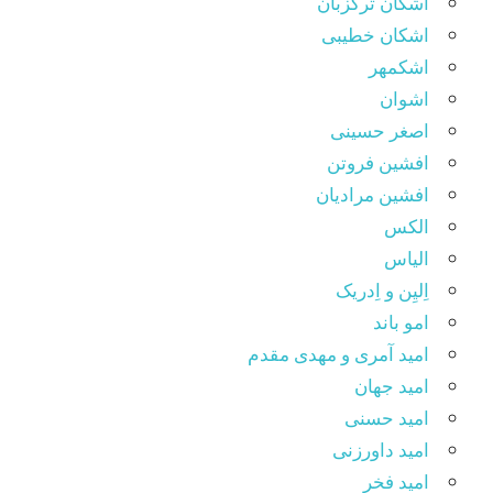
اشکان ترکزبان
اشکان خطیبی
اشکمهر
اشوان
اصغر حسینی
افشین فروتن
افشین مرادیان
الکس
الیاس
اِلیِن و اِدریک
امو باند
امید آمری و مهدی مقدم
امید جهان
امید حسنی
امید داورزنی
امید فخر