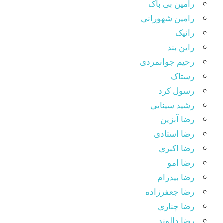
رامین بی باک
رامین شهورانی
رانیک
راین بند
رحیم جوانمردی
رستاک
رسول کرد
رشید سینایی
رضا آبزین
رضا استادی
رضا اکبری
رضا امو
رضا بیدرام
رضا جعفرزاده
رضا چناری
رضا دالوند