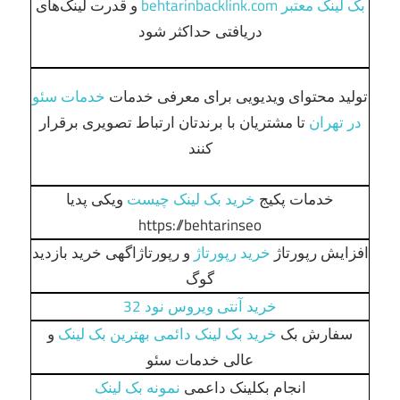
بک لینک معتبر behtarinbacklink.com
و قدرت لینک‌های
دریافتی حداکثر شود
تولید محتوای ویدیویی برای معرفی خدمات
خدمات سئو
در تهران
تا مشتریان با برندتان ارتباط تصویری برقرار
کنند
خدمات پکیج
خرید بک لینک چیست
ویکی پدیا
https://behtarinseo
افزایش رپورتاژ
خرید رپورتاژ
و رپورتاژاگهی خرید بازدید
گوگ
خرید آنتی ویروس نود 32
سفارش بک
خرید بک لینک دائمی بهترین بک لینک
و
عالی خدمات سئو
انجام بکلینک داعمی
نمونه بک لینک