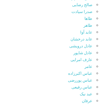
صالح رضایی
صدرا سیادت
طاها
طاهر
عابد آوا
عابد درخشان
عادل درویشی
عادل شاپور
عارف امرایی
عامر
عباس اکبرزاده
عباس پوررضی
عباس رفیعی
عبد نیک
عرفان