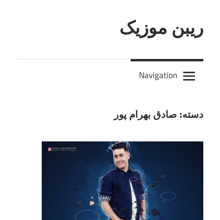
Skip
to
ریبن موزیک
content
دانلود
mp3
Navigation
جدید
دسته:
صادق بهرام پور