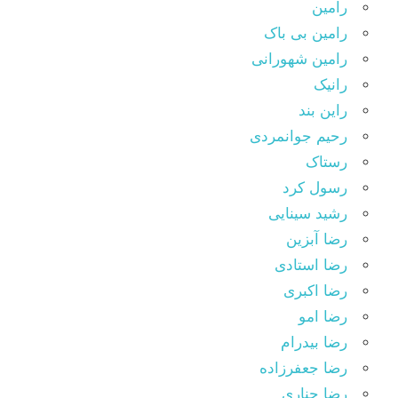
رامین
رامین بی باک
رامین شهورانی
رانیک
راین بند
رحیم جوانمردی
رستاک
رسول کرد
رشید سینایی
رضا آبزین
رضا استادی
رضا اکبری
رضا امو
رضا بیدرام
رضا جعفرزاده
رضا چناری