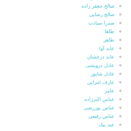
صالح جعفر زاده
صالح رضایی
صدرا سیادت
طاها
طاهر
عابد آوا
عابد درخشان
عادل درویشی
عادل شاپور
عارف امرایی
عامر
عباس اکبرزاده
عباس پوررضی
عباس رفیعی
عبد نیک