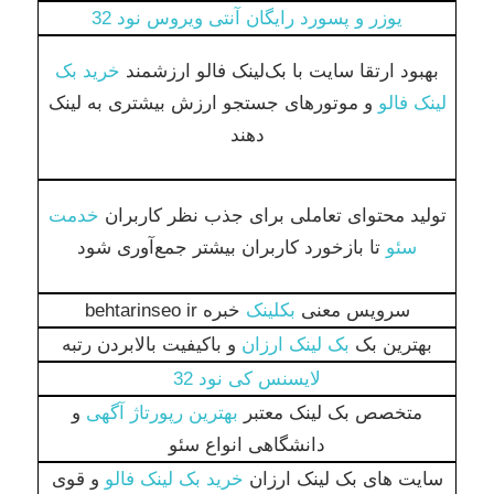
یوزر و پسورد رایگان آنتی ویروس نود 32
بهبود ارتقا سایت با بک‌لینک فالو ارزشمند
خرید بک
لینک فالو
و موتورهای جستجو ارزش بیشتری به لینک
دهند
تولید محتوای تعاملی برای جذب نظر کاربران
خدمت
سئو
تا بازخورد کاربران بیشتر جمع‌آوری شود
سرویس معنی
بکلینک
خبره behtarinseo ir
بهترین بک
بک لینک ارزان
و باکیفیت بالابردن رتبه
لایسنس کی نود 32
متخصص بک لینک معتبر
بهترین رپورتاژ آگهی
و
دانشگاهی انواع سئو
سایت های بک لینک ارزان
خرید بک لینک فالو
و قوی