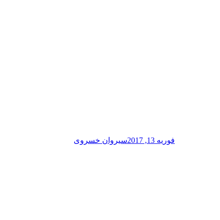
فوریه 13, 2017
سیروان خسروی