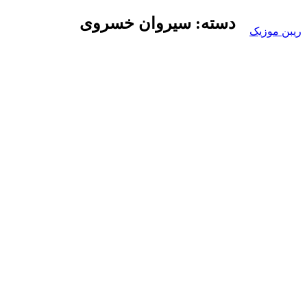
Skip
دسته:
سیروان خسروی
to
ریبن موزیک
content
دانلود
mp3
جدید