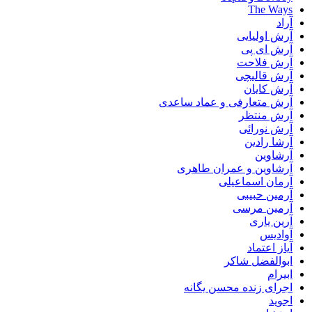
The Ways
آراد
آرش اولیایی
آرش ای پی
آرش فلاحت
آرش قالیچی
آرش کایان
آرش متعارفی و عماد ساعدی
آرش منتظر
آرش نورائی
آرشا رادین
آرشاوین
آرشاوین و عمران طاهری
آرمان اسماعیلی
آرمین حبیبی
آرمین مرسی
آرین یاری
آوادیس
آیاز اعتماد
ابوالفضل شاکر
ابیرام
اجرای زنده محسن یگانه
اجوید