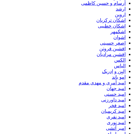
اَرسام و حسین کاظمی
ارشد
اروین
اشکان ترکزبان
اشکان خطیبی
اشکمهر
اشوان
اصغر حسینی
افشین فروتن
افشین مرادیان
الکس
الیاس
اِلیِن و اِدریک
امو باند
امید آمری و مهدی مقدم
امید جهان
امید حسنی
امید داورزنی
امید فخر
امید کریمیان
امید نفری
امید نوری
امیر آتشی
امیر ابراهیم پور