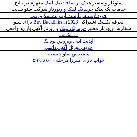
سئوکار وبمستر
هدف از ساخت بک لینک
مفهوم در نتایج
خدمات بک لینک
خرید بک لینک و رپورتاژ
شرکت سئو سایت
خرید لایسنس ایست اینترنت سکیوریتی
تعرفه بکلینک اشتراکی
Buy Backlinks in 2023
برای سئو
سفارش رپورتاژ معتبر
خرید بک لینک
و رپرتاژ آگهی بازدید واقعی
nod32 15
آپدیت انتی ویروس نود 32
خرید رپورتاژ آگهی دائمی
متخصص سئو چیست
جواب بازی آمیرزا مرحله ۵۰۰ تا ۵۹۹