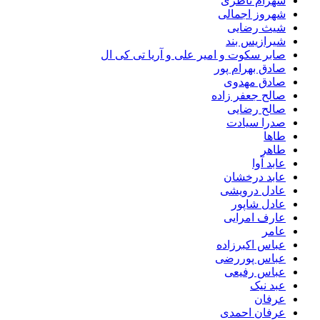
شهرام ناظری
شهروز اجمالی
شیث رضایی
شیرازیس بند
صابر سکوت و امیر علی و آریا تی کی ال
صادق بهرام پور
صادق مهدوی
صالح جعفر زاده
صالح رضایی
صدرا سیادت
طاها
طاهر
عابد آوا
عابد درخشان
عادل درویشی
عادل شاپور
عارف امرایی
عامر
عباس اکبرزاده
عباس پوررضی
عباس رفیعی
عبد نیک
عرفان
عرفان احمدی