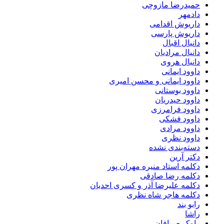
حمیدرضا مازوچی
دادمهر
داریوش اقدامی
داریوش پارسی
دانیال اقبال
دانیال مرادیان
دانیال هروی
داوود ایمانی
داوود ایمانی و محسن امیری
داوود بوستانی
داوود حیدریان
داوود فرامرزی
داوود فشکی
داوود مرادی
داوود نظری
دسته‌بندی نشده
دکتر آرین
دکلمه استاد منیره مهران پور
دکلمه رضا صادقی
دکلمه علیرضا آذر و کسری احدیان
دکلمه هاجر شاه نظری
رابو بند
راشا
رامک صرافان