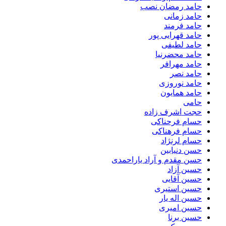
حامد رمضان نصب
حامد زمانی
حامد فرمند
حامد قهرایی پور
حامد لطیفی
حامد محضرنیا
حامد مهرافر
حامد نصر
حامد نوروزی
حامد همایون
حامی
حجت اشرف زاده
حسام فرحناکی
حسام فرهناکی
حسام لرنژاد
حسن دنیابین
حسن مقدم و آراد یاراحمدی
حسین آزاد
حسین آقایی
حسین استیری
حسین اله یار
حسین امیری
حسین برنا