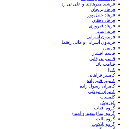
فرشید میرهادی و علی تی زد
فرهاد برنجان
فرهاد خلیل پور
فرهاد دهقان
فرهاد فیروزی
فرید ایمانی
فریدون آسرایی
فریدون آسرایی و مانی رهنما
فریمن
قاسم افشار
قاسم عرفانی
قیامت باند
کارا
کامبیز فراهانی
کامبیز قنبرزاده
کامران رسول زاده
کامران مولایی
کلمست
کوروش
گروه آفتاب
گروه ایما (سعید و امید)
گروه پالت
گروه پایکوب