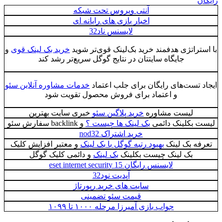
رایگان
آنتی ویروس تحت شبکه
اخبار بازی های رایانه ای
لایسنس ناد32
با استراتژی هدفمند خرید بک‌لینک قوی‌تر شوید
خرید بک لینک قوی
و
جایگاه سایتتان در نتایج گوگل سریع‌تر رشد کند
ایجاد تست‌های رایگان برای جلب اعتماد
خدمات مشاوره آنلاین سئو
و اعتماد برای فروش محصول تقویت شود
لیست مشاوره
خرید پلاگین سئو
خبری سایت بهترین
لیست بکلینک دائمی
بک لینک ها چیست ؟
و backlink سفارش سئو
خرید اشتراک nod32
تعرفه بک لینک
بهبود رتبه‌ گوگل با بک لینک
و معتبر افزایش کلیک
بک لینک چیست بکلینک
بک لینک
و دائمی کلیک گوگل
لایسنس رایگان eset internet security 15
آپدیت نود32
سایت های خرید رپورتاژ
قیمت سئو تضمینی
جواب بازی آمیرزا مرحله ۱۰۰۰ تا ۱۰۹۹