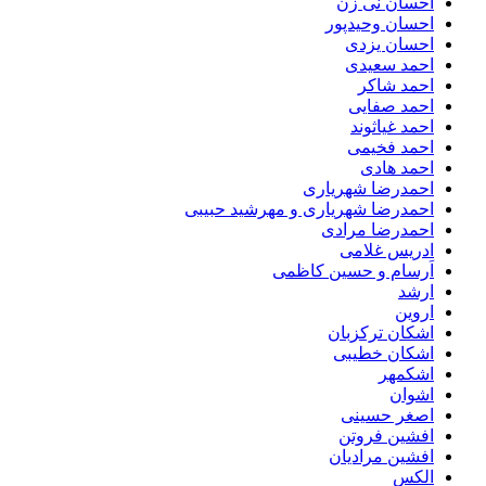
احسان نی زن
احسان وحیدپور
احسان یزدی
احمد سعیدی
احمد شاکر
احمد صفایی
احمد غیاثوند
احمد فخیمی
احمد هادی
احمدرضا شهریاری
احمدرضا شهریاری و مهرشید حبیبی
احمدرضا مرادی
ادریس غلامی
اَرسام و حسین کاظمی
ارشد
اروین
اشکان ترکزبان
اشکان خطیبی
اشکمهر
اشوان
اصغر حسینی
افشین فروتن
افشین مرادیان
الکس