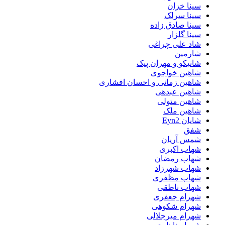
سینا خزان
سینا سرلک
سینا صادق زاده
سینا گلزار
شاد علی چراغی
شارمین
شانیکو و مهران پیک
شاهین خواجوی
شاهین زمانی و احسان افشاری
شاهین عبدهی
شاهین متولی
شاهین ملک
شایان Eyn2
شفق
شمس آریان
شهاب اکبری
شهاب رمضان
شهاب شهرزاد
شهاب مظفری
شهاب ناطقی
شهرام جعفری
شهرام شکوهی
شهرام میرجلالی