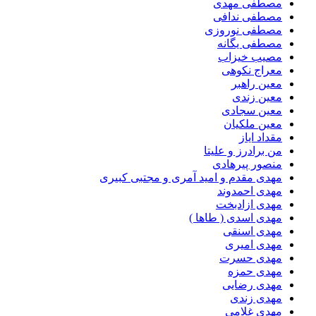
مصطفی مهدی
مصطفی ندافی
مصطفی نوروزی
مصطفی یگانه
مصیب خیزاب
معراج نکوهی
معین راهبر
معین زندی
معین سجادی
معین ملکیان
مقداد ایاز
من برادرز و علیتا
منصور پیرهادی
مهدى مقدم و امید آمرى و مجتبى کبیرى
مهدی احمدوند
مهدی ازادبخت
مهدی اسدی ( طاها )
مهدی اسنقی
مهدی امیری
مهدی حسرت
مهدی حمزه
مهدی رضایی
مهدی زندی
مهدی غلامی