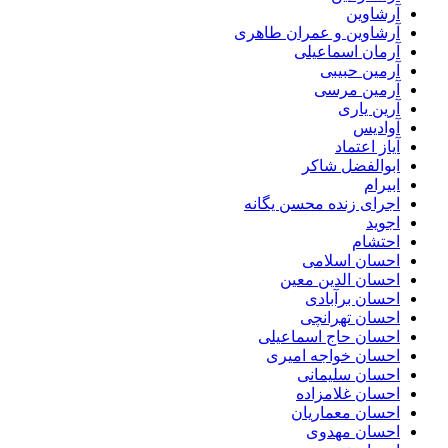
آرشاوین
آرشاوین و عمران طاهری
آرمان اسماعیلی
آرمین حبیبی
آرمین مرسی
آرین یاری
آوادیس
آیاز اعتماد
ابوالفضل شاکر
ابیرام
اجرای زنده محسن یگانه
اجوید
احتشام
احسان اسلامی
احسان الدین معین
احسان برآبادی
احسان تهرانچی
احسان حاج اسماعیلی
احسان خواجه امیری
احسان سلیمانی
احسان غلامزاده
احسان معماریان
احسان مهدوی