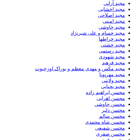
مجید آرانی
مجید اخشابی
مجید اصلاحی
مجید امینی
مجید چاوشی
مجید حسام و علی شیرنژاد
مجید خراطها
مجید خشتی
مجید رستمی
مجید شهودی
مجید فرهبد
مجید مکس و مهدی معظم و بوراک اوزچیوت
مجید مهرپویا
مجید ولایتی
مجید یحیایی
محسن ابراهیم زاده
محسن اهرابی
محسن چاوشی
محسن دلیر
محسن سالم
محسن شاه محمدی
محسن شفیعی
محسن صفری
محسن فرد