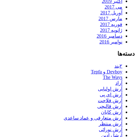
اکتبر 2019
می 2017
آوریل 2017
مارس 2017
فوریه 2017
ژانویه 2017
دسامبر 2016
نوامبر 2016
دسته‌ها
۲بند
Devboy و Tepfa
The Ways
آراد
آرش اولیایی
آرش ای پی
آرش فلاحت
آرش قالیچی
آرش کایان
آرش متعارفی و عماد ساعدی
آرش منتظر
آرش نورائی
آرشا رادین