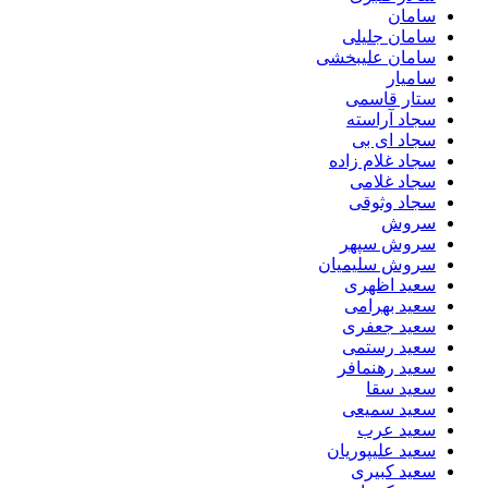
سامان
سامان جلیلی
سامان علیبخشی
سامیار
ستار قاسمی
سجاد آراسته
سجاد ای بی
سجاد غلام زاده
سجاد غلامی
سجاد وثوقى
سروش
سروش سپهر
سروش سلیمیان
سعید اظهری
سعید بهرامی
سعید جعفری
سعید رستمی
سعید رهنمافر
سعید سقا
سعید سمیعی
سعید عرب
سعید علیپوریان
سعید کبیری