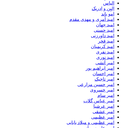
الیاس
اِلیِن و اِدریک
امو باند
امید آمری و مهدی مقدم
امید جهان
امید حسنی
امید داورزنی
امید فخر
امید کریمیان
امید نفری
امید نوری
امیر آتشی
امیر ابراهیم پور
امیر احسان
امیر تاجیک
امیر حسین مزارعی
امیر خسروی
امیر سام
امیر عباس گلاب
امیر عرشیا
امیر عشقی
امیر عظیمی
امیر عظیمی و میلاد بابایی
امیر علی سرباز