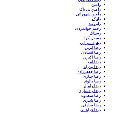
رامین
رامین بی باک
رامین شهورانی
رانیک
راین بند
رحیم جوانمردی
رستاک
رسول کرد
رشید سینایی
رضا آبزین
رضا استادی
رضا اکبری
رضا امو
رضا بیدرام
رضا جعفرزاده
رضا چناری
رضا دالوند
رضا رامیار
رضا رخساری
رضا سعدوند
رضا شیری
رضا صادقی
رضا فراهانی