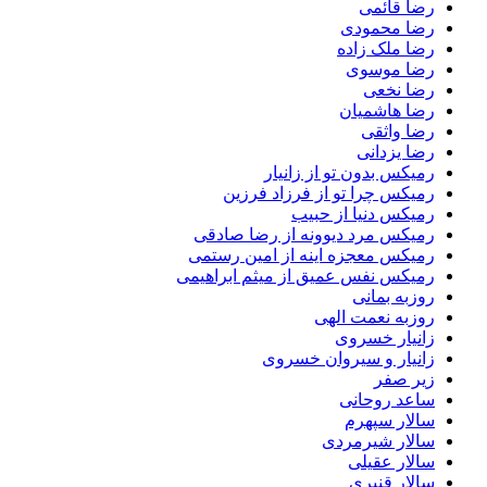
رضا قائمی
رضا محمودی
رضا ملک زاده
رضا موسوی
رضا نخعی
رضا هاشمیان
رضا واثقی
رضا یزدانی
رمیکس بدون تو از زانیار
رمیکس چرا تو از فرزاد فرزین
رمیکس دنیا از حبیب
رمیکس مرد دیوونه از رضا صادقی
رمیکس معجزه اینه از امین رستمی
رمیکس نفس عمیق از میثم ابراهیمی
روزبه بمانی
روزبه نعمت الهی
زانیار خسروی
زانیار و سیروان خسروی
زیر صفر
ساعد روحانی
سالار سپهرم
سالار شیرمردی
سالار عقیلی
سالار قنبری