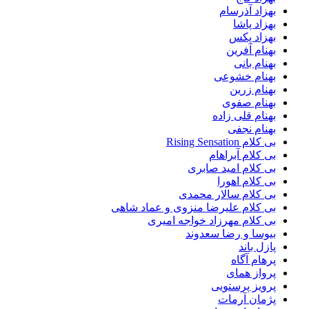
بهزاد آذرسام
بهزاد پاشا
بهزاد پکس
بهنام آفرین
بهنام بانی
بهنام خشوعی
بهنام زرین
بهنام صفوی
بهنام قلی زاده
بهنام نجفی
بی کلام Rising Sensation
بی کلام آبراهام
بی کلام امید صابری
بی کلام اهورا
بی کلام سالار محمدی
بی کلام علیرضا منزوی و عماد شاهی
بی کلام مهرزاد خواجه امیری
بیوسا و رضا سعدوند
پازل باند
پرهام آگاه
پرواز همای
پرویز پرستویی
پژمان آرمات