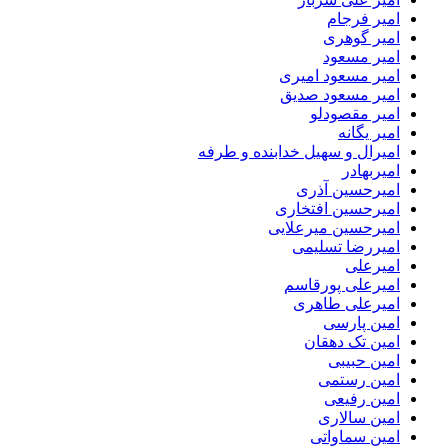
امیر فرجام
امیر گوهری
امیر مسعود
امیر مسعود امیری
امیر مسعود صدیق
امیر مقصودلو
امیر یگانه
امیرال و سهیل خدابنده و طرفه
امیربهادر
امیرحسین آذری
امیرحسین افتخاری
امیرحسین میرعلایی
امیررضا تسلیمی
امیرعلی
امیرعلی پورقاسم
امیرعلی طاهری
امین پارسی
امین تک دهقان
امین حبیبی
امین رستمی
امین رفیعی
امین سالاری
امین سماواتی