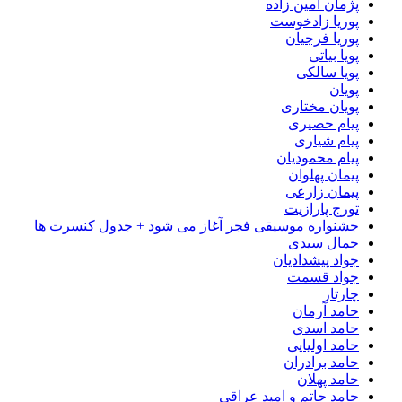
پژمان امین زاده
پوریا زادخوست
پوریا فرجیان
پویا بیاتی
پویا سالکی
پویان
پویان مختاری
پیام حصیری
پیام شیاری
پیام محمودیان
پیمان پهلوان
پیمان زارعی
تورج پارازیت
جشنواره موسیقی فجر آغاز می شود + جدول کنسرت ها
جمال سیدی
جواد پیشدادیان
جواد قسمت
چارتار
حامد آرمان
حامد اسدی
حامد اولیایی
حامد برادران
حامد پهلان
حامد حاتم و امید عراقی