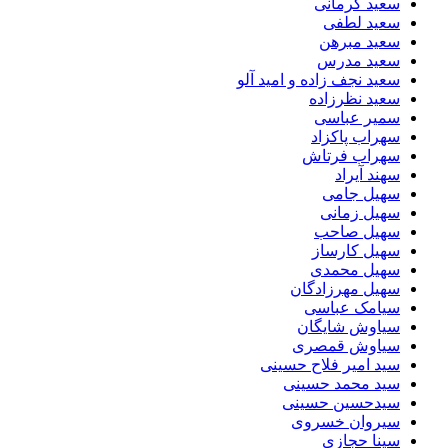
سعید کرمانی
سعید لطفی
سعید مبرهن
سعید مدرس
سعید نجف زاده و امید آلو
سعید نظرزاده
سمیر عباسی
سهراب پاکزاد
سهراب فرتاش
سهند آیراد
سهیل جامی
سهیل زمانی
سهیل صاحب
سهیل کارساز
سهیل محمدی
سهیل مهرزادگان
سیامک عباسی
سیاوش شایگان
سیاوش قمصری
سید امیر فلاح حسینی
سید محمد حسینی
سیدحسین حسینی
سیروان خسروی
سینا حجازی