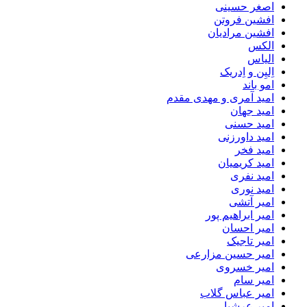
اصغر حسینی
افشین فروتن
افشین مرادیان
الکس
الیاس
اِلیِن و اِدریک
امو باند
امید آمری و مهدی مقدم
امید جهان
امید حسنی
امید داورزنی
امید فخر
امید کریمیان
امید نفری
امید نوری
امیر آتشی
امیر ابراهیم پور
امیر احسان
امیر تاجیک
امیر حسین مزارعی
امیر خسروی
امیر سام
امیر عباس گلاب
امیر عرشیا