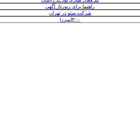
راهنما برای رپورتاژ آگهی
شرکت سئو در تهران
۳۰۰امیرزا