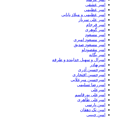
امیر عشقی
امیر عظیمی
امیر عظیمی و میلاد بابایی
امیر علی سرباز
امیر فرجام
امیر گوهری
امیر مسعود
امیر مسعود امیری
امیر مسعود صدیق
امیر مقصودلو
امیر یگانه
امیرال و سهیل خدابنده و طرفه
امیربهادر
امیرحسین آذری
امیرحسین افتخاری
امیرحسین میرعلایی
امیررضا تسلیمی
امیرعلی
امیرعلی پورقاسم
امیرعلی طاهری
امین پارسی
امین تک دهقان
امین حبیبی