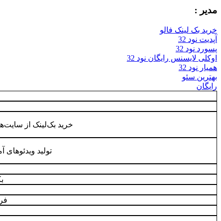
مدیر :
خرید بک لینک فالو
آپدیت نود 32
پسورد نود 32
اوکلی لایسنس رایگان نود 32
همیار نود 32
بهترین سئو
رایگان
خرید بک‌لینک از سایت‌
تولید ویدئوهای 
بک
فر