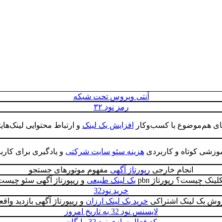
آنتی ویروس تحت شبکه
رمز نود ۳۲
های هم‌موضوع با کسب‌وکار
افزایش بک لینک
و ارتباط محتوایی لینک‌های
آموزشی کوتاه و کاربردی
هزینه سئو سایت شرکتی
و یادگیری برای کارب
انجام خارجی
رپورتاژ آگهی
مفهوم موتورهای جستجو
لینک چیست؟ رپورتاژ pbn
بک لینک طبیعی
و ریپورتاژ آگهی سئو چیست
خرید نود32
وش بک لینک اشتراکی
خرید بک لینک ارزان
و ریپورتاژ آگهی بازدید واق
لایسنس نود 32 به تاریخ امروز
کد فعال سازی نود 32 رایگان