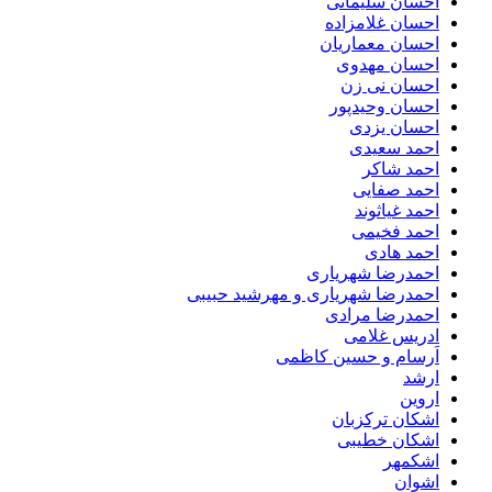
احسان سلیمانی
احسان غلامزاده
احسان معماریان
احسان مهدوی
احسان نی زن
احسان وحیدپور
احسان یزدی
احمد سعیدی
احمد شاکر
احمد صفایی
احمد غیاثوند
احمد فخیمی
احمد هادی
احمدرضا شهریاری
احمدرضا شهریاری و مهرشید حبیبی
احمدرضا مرادی
ادریس غلامی
اَرسام و حسین کاظمی
ارشد
اروین
اشکان ترکزبان
اشکان خطیبی
اشکمهر
اشوان