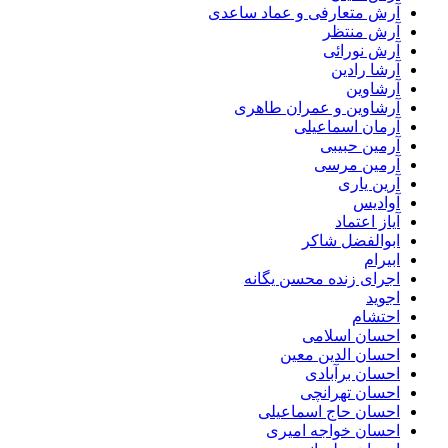
آرش متعارفی و عماد ساعدی
آرش منتظر
آرش نورائی
آرشا رادین
آرشاوین
آرشاوین و عمران طاهری
آرمان اسماعیلی
آرمین حبیبی
آرمین مرسی
آرین یاری
آوادیس
آیاز اعتماد
ابوالفضل شاکر
ابیرام
اجرای زنده محسن یگانه
اجوید
احتشام
احسان اسلامی
احسان الدین معین
احسان برآبادی
احسان تهرانچی
احسان حاج اسماعیلی
احسان خواجه امیری