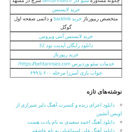
چگونه مشاوره
سئو کار behtarinseo.ir
سرچ در مشهد
خرید لایسنس
متخصص ریپورتاژ
خرید backlink
و دائمی صفحه اول
گوگل
خرید لایسنس آنتی ویروس
دانلود رایگان آپدیت نود 32
خرید رپورتاژ
خدمات سئو وردپرس https://behtarinseo.com/
جواب بازی آمیرزا مرحله ۶۰۰ تا ۶۹۹
نوشته‌های تازه
دانلود اجرای زنده و کنسرت آهنگ دلبر شیرازی از
اویس آتشین
دانلود آهنگ احمد سعیدی به نام یادت هست
دانلود آهنگ علی اسماعیلی به نام عاشقم