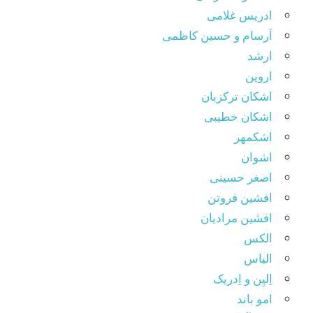
ادریس غلامی
اَرسام و حسین کاظمی
ارشد
اروین
اشکان ترکزبان
اشکان خطیبی
اشکمهر
اشوان
اصغر حسینی
افشین فروتن
افشین مرادیان
الکس
الیاس
اِلیِن و اِدریک
امو باند