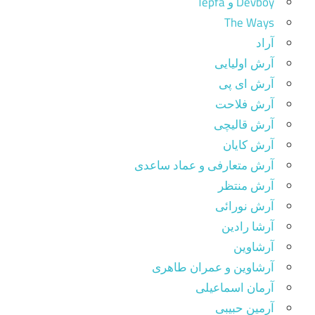
Devboy و Tepfa
The Ways
آراد
آرش اولیایی
آرش ای پی
آرش فلاحت
آرش قالیچی
آرش کایان
آرش متعارفی و عماد ساعدی
آرش منتظر
آرش نورائی
آرشا رادین
آرشاوین
آرشاوین و عمران طاهری
آرمان اسماعیلی
آرمین حبیبی