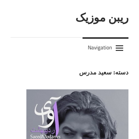
Skip
to
ریبن موزیک
content
دانلود
mp3
Navigation
جدید
دسته:
سعید مدرس