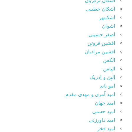
اشکان ترکزبان
اشکان خطیبی
اشکمهر
اشوان
اصغر حسینی
افشین فروتن
افشین مرادیان
الکس
الیاس
اِلیِن و اِدریک
امو باند
امید آمری و مهدی مقدم
امید جهان
امید حسنی
امید داورزنی
امید فخر