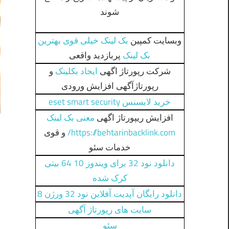
شوند
وبسایت کمپین
بک لینک خیلی قوی بهترین
بک لینک
پربازدید واقعی
شرکت رپورتاژ اگهی
ایجاد بکلینک
و
رپورتاژآگهی افزایش ورودی
خرید لایسنس eset smart security
افزایش ریپورتاژ اگهی
معنی بک لینک
https://behtarinbacklink.com/
و قوی
خدمات سئو
دانلود نود 32 برای ویندوز 10 64 بیتی
کرک شده
دانلود رایگان آپدیت آفلاین نود 32 ورژن 8
سایت های رپورتاژ آگهی
سئو