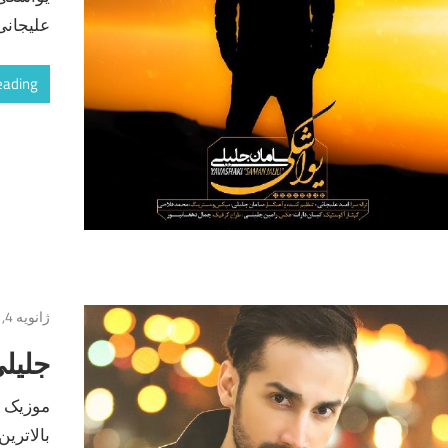
علیجانی
eading
ژانویه 4, 2017
جلیل
موزیک ج