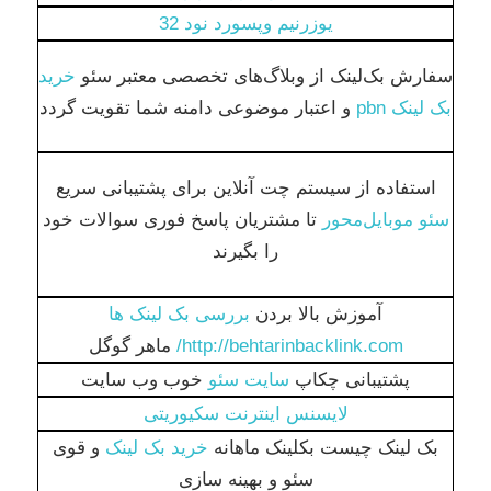
یوزرنیم وپسورد نود 32
سفارش بک‌لینک از وبلاگ‌های تخصصی معتبر سئو
خرید
بک لینک pbn
و اعتبار موضوعی دامنه شما تقویت گردد
استفاده از سیستم چت آنلاین برای پشتیبانی سریع
سئو موبایل‌محور
تا مشتریان پاسخ فوری سوالات خود
را بگیرند
آموزش بالا بردن
بررسی بک لینک ها
http://behtarinbacklink.com/
ماهر گوگل
پشتیبانی چکاپ
سایت سئو
خوب وب سایت
لایسنس اینترنت سکیوریتی
بک لینک چیست بکلینک ماهانه
خرید بک لینک
و قوی
سئو و بهینه سازی