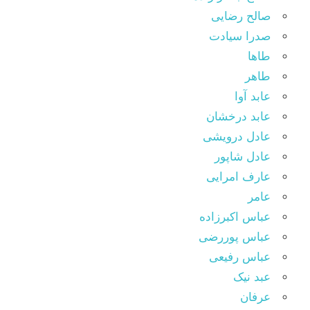
صالح رضایی
صدرا سیادت
طاها
طاهر
عابد آوا
عابد درخشان
عادل درویشی
عادل شاپور
عارف امرایی
عامر
عباس اکبرزاده
عباس پوررضی
عباس رفیعی
عبد نیک
عرفان