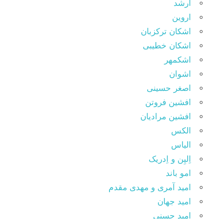
ارشد
اروین
اشکان ترکزبان
اشکان خطیبی
اشکمهر
اشوان
اصغر حسینی
افشین فروتن
افشین مرادیان
الکس
الیاس
اِلیِن و اِدریک
امو باند
امید آمری و مهدی مقدم
امید جهان
امید حسنی