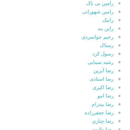
رامین بی باک
رامین شهورانی
رانیک
راین بند
رحیم جوانمردی
رستاک
رسول کرد
رشید سینایی
رضا آبزین
رضا استادی
رضا اکبری
رضا امو
رضا بیدرام
رضا جعفرزاده
رضا چناری
رضا دالوند