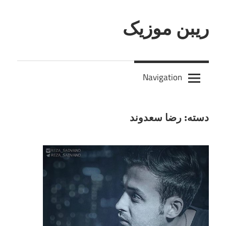
Skip
to
ریبن موزیک
content
دانلود
mp3
Navigation
جدید
دسته:
رضا سعدوند