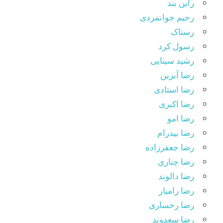
راین بند
رحیم جوانمردی
رستاک
رسول کرد
رشید سینایی
رضا آبزین
رضا استادی
رضا اکبری
رضا امو
رضا بیدرام
رضا جعفرزاده
رضا چناری
رضا دالوند
رضا رامیار
رضا رخساری
رضا سعدوند