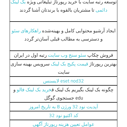
توسعه رتبه سایت با خرید رپورتاژ تبلیغاتی ویژه
بک لینک
دائمی
تا مشتریان بالقوه با برندتان آشنا گردند
ایجاد آرشیو محتوایی کامل و بهینه‌شده
راهکارهای سئو
و دسترسی به مطالب قبلی آسان‌تر گردد
فروش چکاپ
سئو سنج وب سایت
رتبه اول در ایران
بهترین رپورتاژ
قیمت پکیج بک لینک
سرویس بهینه سازی
سایت
eset nod32 لایسنس
چگونه بک لینک بگیریم بک لینک ق
خرید بک لینک فالو
و
edu جستجوی گوگل
آپدیت نود 32 ورژن 8 به تاریخ امروز
کد اکتیو نود 32
عوامل تعیین هزینه رپورتاژ آگهی