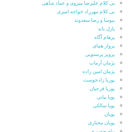
بی کلام علیرضا منزوی و عماد شاهی
بی کلام مهرزاد خواجه امیری
بیوسا و رضا سعدوند
پازل باند
پرهام آگاه
پرواز همای
پرویز پرستویی
پژمان آرمات
پژمان امین زاده
پوریا زادخوست
پوریا فرجیان
پویا بیاتی
پویا سالکی
پویان
پویان مختاری
پیام حصیری