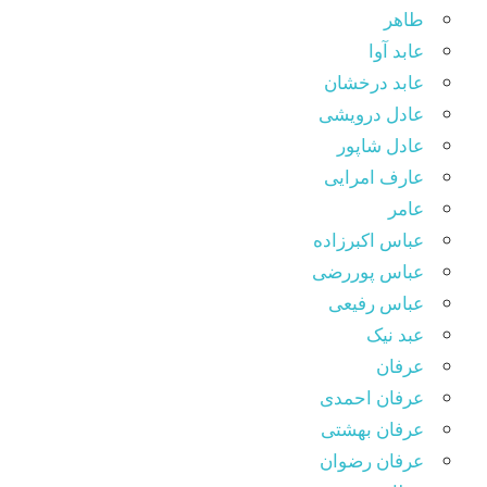
طاهر
عابد آوا
عابد درخشان
عادل درویشی
عادل شاپور
عارف امرایی
عامر
عباس اکبرزاده
عباس پوررضی
عباس رفیعی
عبد نیک
عرفان
عرفان احمدی
عرفان بهشتی
عرفان رضوان