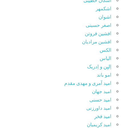
اشکان خطیبی
اشکمهر
اشوان
اصغر حسینی
افشین فروتن
افشین مرادیان
الکس
الیاس
اِلیِن و اِدریک
امو باند
امید آمری و مهدی مقدم
امید جهان
امید حسنی
امید داورزنی
امید فخر
امید کریمیان