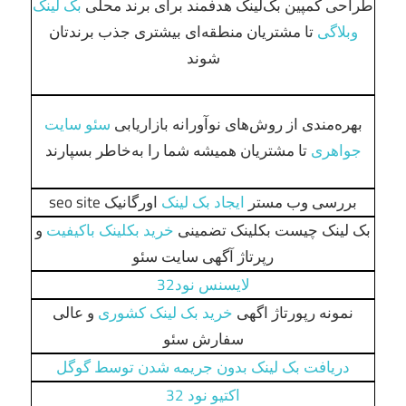
طراحی کمپین بک‌لینک هدفمند برای برند محلی
بک لینک
وبلاگی
تا مشتریان منطقه‌ای بیشتری جذب برندتان
شوند
بهره‌مندی از روش‌های نوآورانه بازاریابی
سئو سایت
جواهری
تا مشتریان همیشه شما را به‌خاطر بسپارند
بررسی وب مستر
ایجاد بک لینک
اورگانیک seo site
بک لینک چیست بکلینک تضمینی
خرید بکلینک باکیفیت
و
رپرتاژ آگهی سایت سئو
لایسنس نود32
نمونه رپورتاژ اگهی
خرید بک لینک کشوری
و عالی
سفارش سئو
دریافت بک لینک بدون جریمه شدن توسط گوگل
اکتیو نود 32