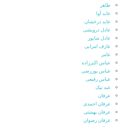
طاهر
عابد آوا
عابد درخشان
عادل درویشی
عادل شاپور
عارف امرایی
عامر
عباس اکبرزاده
عباس پوررضی
عباس رفیعی
عبد نیک
عرفان
عرفان احمدی
عرفان بهشتی
عرفان رضوان