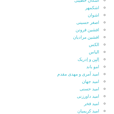
اشکان خطیبی
اشکمهر
اشوان
اصغر حسینی
افشین فروتن
افشین مرادیان
الکس
الیاس
اِلیِن و اِدریک
امو باند
امید آمری و مهدی مقدم
امید جهان
امید حسنی
امید داورزنی
امید فخر
امید کریمیان