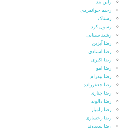
راین بند
رحیم جوانمردی
رستاک
رسول کرد
رشید سینایی
رضا آبزین
رضا استادی
رضا اکبری
رضا امو
رضا بیدرام
رضا جعفرزاده
رضا چناری
رضا دالوند
رضا رامیار
رضا رخساری
رضا سعدوند