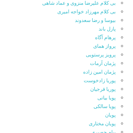
بی کلام علیرضا منزوی و عماد شاهی
بی کلام مهرزاد خواجه امیری
بیوسا و رضا سعدوند
پازل باند
پرهام آگاه
پرواز همای
پرویز پرستویی
پژمان آرمات
پژمان امین زاده
پوریا زادخوست
پوریا فرجیان
پویا بیاتی
پویا سالکی
پویان
پویان مختاری
پیام حصیری