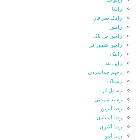
راشا
رامک صرافان
رامین
رامین بی باک
رامین شهورانی
رانیک
راین بند
رحیم جوانمردی
رستاک
رسول کرد
رشید سینایی
رضا آبزین
رضا استادی
رضا اکبری
رضا امو