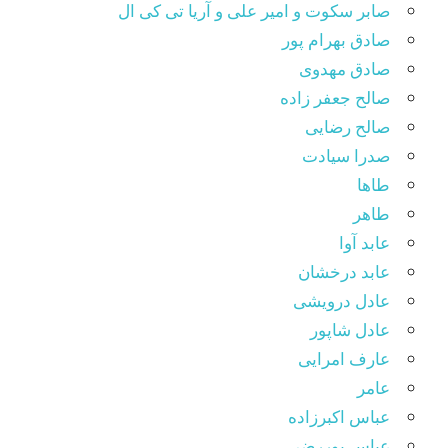
صابر سکوت و امیر علی و آریا تی کی ال
صادق بهرام پور
صادق مهدوی
صالح جعفر زاده
صالح رضایی
صدرا سیادت
طاها
طاهر
عابد آوا
عابد درخشان
عادل درویشی
عادل شاپور
عارف امرایی
عامر
عباس اکبرزاده
عباس پوررضی