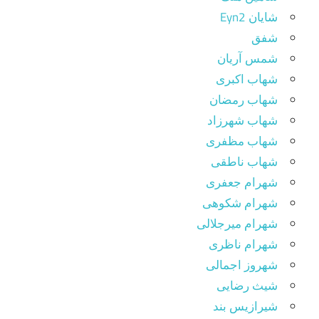
شایان Eyn2
شفق
شمس آریان
شهاب اکبری
شهاب رمضان
شهاب شهرزاد
شهاب مظفری
شهاب ناطقی
شهرام جعفری
شهرام شکوهی
شهرام میرجلالی
شهرام ناظری
شهروز اجمالی
شیث رضایی
شیرازیس بند