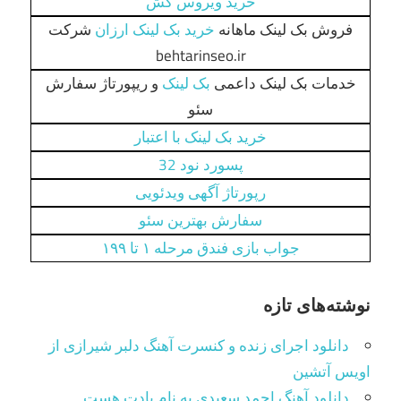
خرید ویروس کش
فروش بک لینک ماهانه
خرید بک لینک ارزان
شرکت
behtarinseo.ir
خدمات بک لینک داعمی
بک لینک
و ریپورتاژ سفارش
سئو
خرید بک لینک با اعتبار
پسورد نود 32
رپورتاژ آگهی ویدئویی
سفارش بهترین سئو
جواب بازی فندق مرحله ۱ تا ۱۹۹
نوشته‌های تازه
دانلود اجرای زنده و کنسرت آهنگ دلبر شیرازی از
اویس آتشین
دانلود آهنگ احمد سعیدی به نام یادت هست