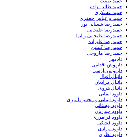
حمید صفت
حمید طالب زاده
حمید عسکری
حمید و عباس جعفری
حمیدرضا شعبانی پور
حمیدرضا علیخانی
حمیدرضا علیخانی و ایما
حمیدرضا علیزاده
حمیدرضا گلشن
حمیدرضا مازوچی
دادمهر
داریوش اقدامی
داریوش پارسی
دانیال اقبال
دانیال مرادیان
دانیال هروی
داوود ایمانی
داوود ایمانی و محسن امیری
داوود بوستانی
داوود حیدریان
داوود فرامرزی
داوود فشکی
داوود مرادی
داوود نظری