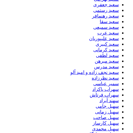
سعید جعفری
سعید رستمی
سعید رهنمافر
سعید سقا
سعید سمیعی
سعید عرب
سعید علیپوریان
سعید کبیری
سعید کرمانی
سعید لطفی
سعید مبرهن
سعید مدرس
سعید نجف زاده و امید آلو
سعید نظرزاده
سمیر عباسی
سهراب پاکزاد
سهراب فرتاش
سهند آیراد
سهیل جامی
سهیل زمانی
سهیل صاحب
سهیل کارساز
سهیل محمدی