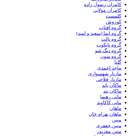
کامران رسول زاده
کامران مولایی
کلمست
کوروش
گروه آفتاب
گروه ایما (سعید و امید)
گروه پالت
گروه پایکوب
گروه دنگ شو
گروه سون
گلپا
ماجد احمدی
مازیار شهسواری
مازیار فلاحی
ماکان باند
ماکان بند
مانی رهنما
مانی کاکاوند
ماهان
ماهان بهرام خان
مبین
مبین جعفری
متین معزپور