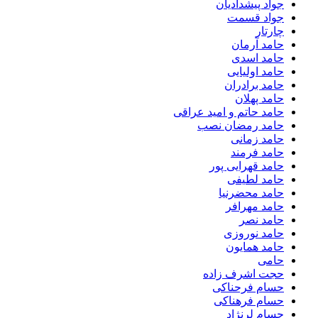
جواد پیشدادیان
جواد قسمت
چارتار
حامد آرمان
حامد اسدی
حامد اولیایی
حامد برادران
حامد پهلان
حامد حاتم و امید عراقی
حامد رمضان نصب
حامد زمانی
حامد فرمند
حامد قهرایی پور
حامد لطیفی
حامد محضرنیا
حامد مهرافر
حامد نصر
حامد نوروزی
حامد همایون
حامی
حجت اشرف زاده
حسام فرحناکی
حسام فرهناکی
حسام لرنژاد