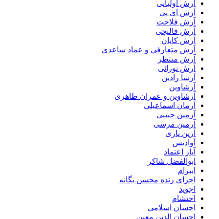
آرش اولیایی
آرش ای پی
آرش فلاحت
آرش قالیچی
آرش کایان
آرش متعارفی و عماد ساعدی
آرش منتظر
آرش نورائی
آرشا رادین
آرشاوین
آرشاوین و عمران طاهری
آرمان اسماعیلی
آرمین حبیبی
آرمین مرسی
آرین یاری
آوادیس
آیاز اعتماد
ابوالفضل شاکر
ابیرام
اجرای زنده محسن یگانه
اجوید
احتشام
احسان اسلامی
احسان الدین معین