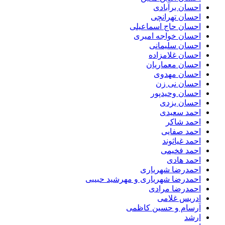
احسان برآبادی
احسان تهرانچی
احسان حاج اسماعیلی
احسان خواجه امیری
احسان سلیمانی
احسان غلامزاده
احسان معماریان
احسان مهدوی
احسان نی زن
احسان وحیدپور
احسان یزدی
احمد سعیدی
احمد شاکر
احمد صفایی
احمد غیاثوند
احمد فخیمی
احمد هادی
احمدرضا شهریاری
احمدرضا شهریاری و مهرشید حبیبی
احمدرضا مرادی
ادریس غلامی
اَرسام و حسین کاظمی
ارشد