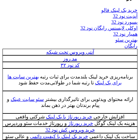
خرید بک لینک فالو
آپدیت نود 32
پسورد نود 32
اوکلی لایسنس رایگان نود 32
همیار نود 32
بهترین سئو
رایگان
آنتی ویروس تحت شبکه
مد روز
کد نود ۳۲
برنامه‌ریزی خرید لینک بلندمدت برای ثبات رتبه
بهترین سایت ها
برای بک لینک
تا رتبه شما در طولانی‌مدت حفظ شود
ارائه محتوای ویدئویی برای تاثیرگذاری بیشتر
سئو سایت عینک
و
پیام برندتان بهتر در ذهن بماند
افزایش خارجی
خرید رپورتاژ با بک لینک
شرکتی واقعی
هزینه بک لینک گوگل
خرید رپورتاژ
و رپورتاژ خدمات سئو وردپرس
خرید ویروس کش نود 32
ساخت بک لینک داعمی
خرید بک لینک با کیفیت دائمی
و عالی سئو