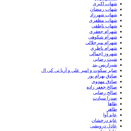
شهاب اکبری
شهاب رمضان
شهاب شهرزاد
شهاب مظفری
شهاب ناطقی
شهرام جعفری
شهرام شکوهی
شهرام میرجلالی
شهرام ناظری
شهروز اجمالی
شیث رضایی
شیرازیس بند
صابر سکوت و امیر علی و آریا تی کی ال
صادق بهرام پور
صادق مهدوی
صالح جعفر زاده
صالح رضایی
صدرا سیادت
طاها
طاهر
عابد آوا
عابد درخشان
عادل درویشی