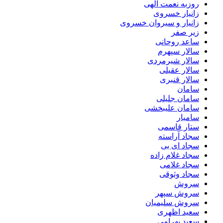
روزبه نعمت الهی
زانیار خسروی
زانیار و سیروان خسروی
زیر صفر
ساعد روحانی
سالار سپهرم
سالار شیرمردی
سالار عقیلی
سالار قنبری
سامان
سامان جلیلی
سامان علیبخشی
سامیار
ستار قاسمی
سجاد آراسته
سجاد ای بی
سجاد غلام زاده
سجاد غلامی
سجاد وثوقى
سروش
سروش سپهر
سروش سلیمیان
سعید اظهری
سعید بهرامی