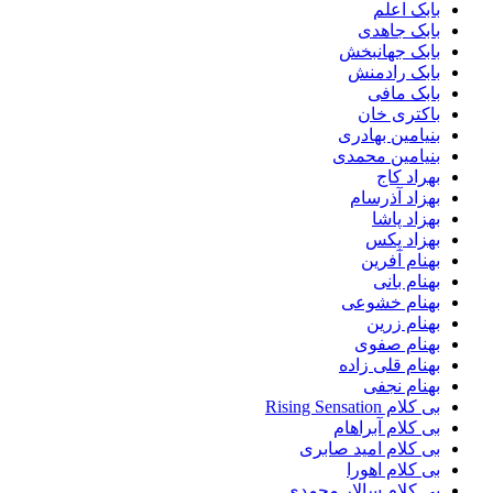
بابک اعلم
بابک جاهدی
بابک جهانبخش
بابک رادمنش
بابک مافی
باکتری خان
بنیامین بهادری
بنیامین محمدی
بهراد کاج
بهزاد آذرسام
بهزاد پاشا
بهزاد پکس
بهنام آفرین
بهنام بانی
بهنام خشوعی
بهنام زرین
بهنام صفوی
بهنام قلی زاده
بهنام نجفی
بی کلام Rising Sensation
بی کلام آبراهام
بی کلام امید صابری
بی کلام اهورا
بی کلام سالار محمدی