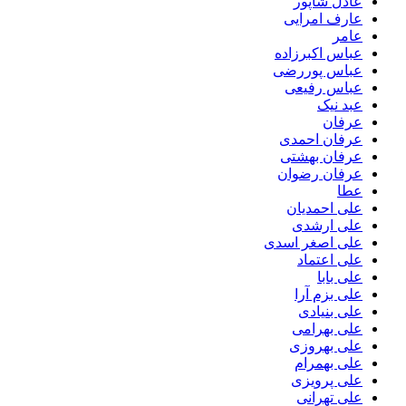
عادل شاپور
عارف امرایی
عامر
عباس اکبرزاده
عباس پوررضی
عباس رفیعی
عبد نیک
عرفان
عرفان احمدی
عرفان بهشتی
عرفان رضوان
عطا
علی احمدیان
علی ارشدی
علی اصغر اسدی
علی اعتماد
علی بابا
علی بزم آرا
علی بنیادی
علی بهرامی
علی بهروزی
علی بهمرام
علی پرویزی
علی تهرانی