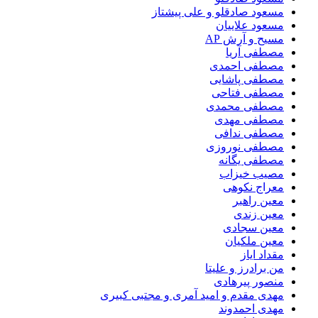
مسعود صادقلو و علی پیشتاز
مسعود علاییان
مسیح و آرش AP
مصطفی آریا
مصطفی احمدی
مصطفی پاشایی
مصطفی فتاحی
مصطفی محمدی
مصطفی مهدی
مصطفی ندافی
مصطفی نوروزی
مصطفی یگانه
مصیب خیزاب
معراج نکوهی
معین راهبر
معین زندی
معین سجادی
معین ملکیان
مقداد ایاز
من برادرز و علیتا
منصور پیرهادی
مهدى مقدم و امید آمرى و مجتبى کبیرى
مهدی احمدوند