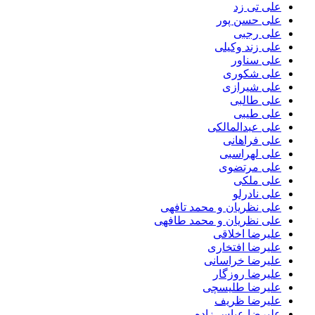
علی تی زد
علی حسن پور
علی رجبی
علی زند وکیلی
علی سناور
علی شکوری
علی شیرازی
علی طالبی
علی طیبی
علی عبدالمالکی
علی فراهانی
علی لهراسبی
علی مرتضوی
علی ملکی
علی نادرلو
علی نظریان و محمد تافهی
علی نظریان و محمد طافهی
علیرضا اخلاقی
علیرضا افتخاری
علیرضا خراسانی
علیرضا روزگار
علیرضا طلیسچی
علیرضا ظریف
علیرضا عباس زاده