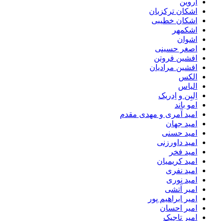
اروین
اشکان ترکزبان
اشکان خطیبی
اشکمهر
اشوان
اصغر حسینی
افشین فروتن
افشین مرادیان
الکس
الیاس
اِلیِن و اِدریک
امو باند
امید آمری و مهدی مقدم
امید جهان
امید حسنی
امید داورزنی
امید فخر
امید کریمیان
امید نفری
امید نوری
امیر آتشی
امیر ابراهیم پور
امیر احسان
امیر تاجیک