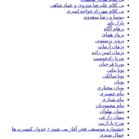
بی کلام علیرضا منزوی و عماد شاهی
بی کلام مهرزاد خواجه امیری
بیوسا و رضا سعدوند
پازل باند
پرهام آگاه
پرواز همای
پرویز پرستویی
پژمان آرمات
پژمان امین زاده
پوریا زادخوست
پوریا فرجیان
پویا بیاتی
پویا سالکی
پویان
پویان مختاری
پیام حصیری
پیام شیاری
پیام محمودیان
پیمان پهلوان
پیمان زارعی
تورج پارازیت
جشنواره موسیقی فجر آغاز می شود + جدول کنسرت ها
جمال سیدی