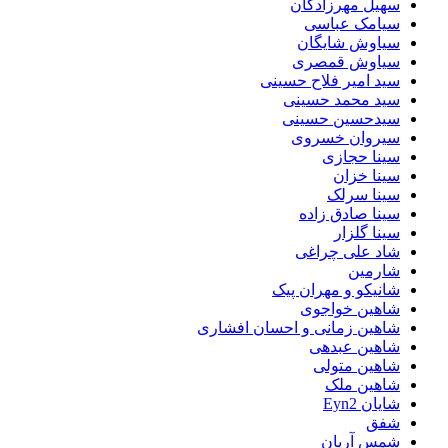
سهیل مهرزادگان
سیامک عباسی
سیاوش شایگان
سیاوش قمصری
سید امیر فلاح حسینی
سید محمد حسینی
سیدحسین حسینی
سیروان خسروی
سینا حجازی
سینا خزان
سینا سرلک
سینا صادق زاده
سینا گلزار
شاد علی چراغی
شارمین
شانیکو و مهران پیک
شاهین خواجوی
شاهین زمانی و احسان افشاری
شاهین عبدهی
شاهین متولی
شاهین ملک
شایان Eyn2
شفق
شمس آریان