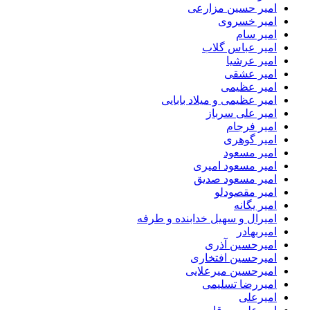
امیر حسین مزارعی
امیر خسروی
امیر سام
امیر عباس گلاب
امیر عرشیا
امیر عشقی
امیر عظیمی
امیر عظیمی و میلاد بابایی
امیر علی سرباز
امیر فرجام
امیر گوهری
امیر مسعود
امیر مسعود امیری
امیر مسعود صدیق
امیر مقصودلو
امیر یگانه
امیرال و سهیل خدابنده و طرفه
امیربهادر
امیرحسین آذری
امیرحسین افتخاری
امیرحسین میرعلایی
امیررضا تسلیمی
امیرعلی