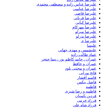
علیرضا عباس زاده و مصطفی محمدی
علیرضا عباسی
علیرضا قاضی
علیرضا قربانی
علیرضا کیایی
علیرضا مهرکام
علیرضا میرلو
علیرضا ندرلو
علیرضا ی
علیسا
علیشمس و مهدی جهانی
عماد طالب زاده
عمران ، حامد کاظم پور ، نیما حنجر
عمران و حافظ
عمران و مجتبی بلود
فاتح نورایی
فاسم افشار
فاضل بیکس
فاطمه
فاطمه و رضا شیری
فردین پاسبان
فرزاد خرمی
فرزاد شاه علی