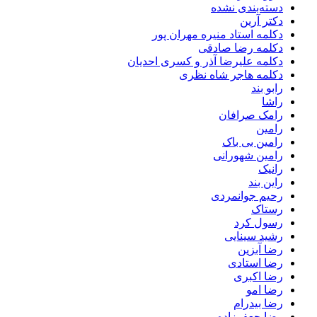
دسته‌بندی نشده
دکتر آرین
دکلمه استاد منیره مهران پور
دکلمه رضا صادقی
دکلمه علیرضا آذر و کسری احدیان
دکلمه هاجر شاه نظری
رابو بند
راشا
رامک صرافان
رامین
رامین بی باک
رامین شهورانی
رانیک
راین بند
رحیم جوانمردی
رستاک
رسول کرد
رشید سینایی
رضا آبزین
رضا استادی
رضا اکبری
رضا امو
رضا بیدرام
رضا جعفرزاده