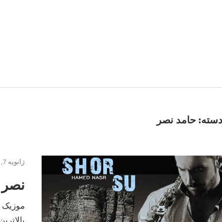
سته:
حامد نصر
ژانویه 7, 2017
نصر 
موزیک ج
بالاترین کیفیت –