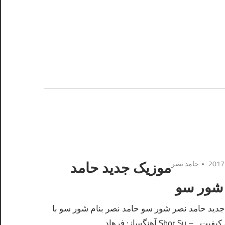
حامد نصر
موزیک جدید حامد
شور سو
دید حامد نصر شور سو حامد نصر بنام شور سو با
 Shor Su آهنگساز: فرهاد