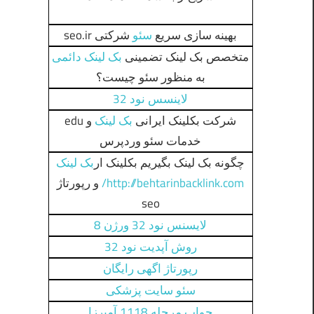
بهینه سازی سریع
سئو
شرکتی seo.ir
متخصص بک لینک تضمینی
بک لینک دائمی
به منظور سئو چیست؟
لاینسس نود 32
شرکت بکلینک ایرانی
بک لینک
و edu
خدمات سئو وردپرس
چگونه بک لینک بگیریم بکلینک ار
بک لینک
http://behtarinbacklink.com/
و رپورتاژ
seo
لایسنس نود 32 ورژن 8
روش آپدیت نود 32
رپورتاژ اگهی رایگان
سئو سایت پزشکی
جواب مرحله 1118 آمیرزا