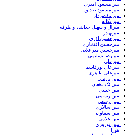
امیر مسعود امیری
امیر مسعود صدیق
امیر مقصودلو
امیر یگانه
امیرال و سهیل خدابنده و طرفه
امیربهادر
امیرحسین آذری
امیرحسین افتخاری
امیرحسین میرعلایی
امیررضا تسلیمی
امیرعلی
امیرعلی پورقاسم
امیرعلی طاهری
امین پارسی
امین تک دهقان
امین حبیبی
امین رستمی
امین رفیعی
امین سالاری
امین سماواتی
امین غلامی
امین نوروزی
اهورا