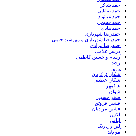
احمد شاکر
احمد صفایی
احمد غیاثوند
احمد فخیمی
احمد هادی
احمدرضا شهریاری
احمدرضا شهریاری و مهرشید حبیبی
احمدرضا مرادی
ادریس غلامی
اَرسام و حسین کاظمی
ارشد
اروین
اشکان ترکزبان
اشکان خطیبی
اشکمهر
اشوان
اصغر حسینی
افشین فروتن
افشین مرادیان
الکس
الیاس
اِلیِن و اِدریک
امو باند