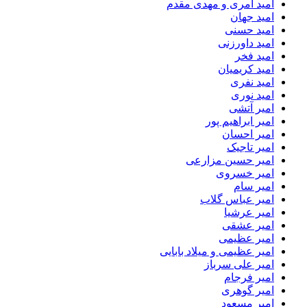
امید آمری و مهدی مقدم
امید جهان
امید حسنی
امید داورزنی
امید فخر
امید کریمیان
امید نفری
امید نوری
امیر آتشی
امیر ابراهیم پور
امیر احسان
امیر تاجیک
امیر حسین مزارعی
امیر خسروی
امیر سام
امیر عباس گلاب
امیر عرشیا
امیر عشقی
امیر عظیمی
امیر عظیمی و میلاد بابایی
امیر علی سرباز
امیر فرجام
امیر گوهری
امیر مسعود