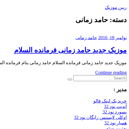
Skip
ریبن موزیک
to
content
دسته:
حامد زمانی
دانلود
mp3
جدید
نوامبر 18, 2016
حامد زمانی
موزیک جدید حامد زمانی فرمانده السلام
موزیک جدید حامد زمانی فرمانده السلام حامد زمانی بنام فرمانده السلام با بالاترین ک
Continue reading
Search
Search
for:
مدیر :
خرید بک لینک فالو
آپدیت نود 32
پسورد نود 32
اوکلی لایسنس رایگان نود 32
همیار نود 32
بهترین سئو