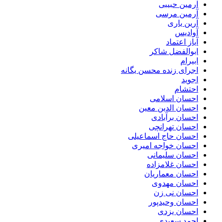
آرمین حبیبی
آرمین مرسی
آرین یاری
آوادیس
آیاز اعتماد
ابوالفضل شاکر
ابیرام
اجرای زنده محسن یگانه
اجوید
احتشام
احسان اسلامی
احسان الدین معین
احسان برآبادی
احسان تهرانچی
احسان حاج اسماعیلی
احسان خواجه امیری
احسان سلیمانی
احسان غلامزاده
احسان معماریان
احسان مهدوی
احسان نی زن
احسان وحیدپور
احسان یزدی
احمد سعیدی