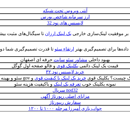
آنتی ویروس تحت شبکه
ارز سرمایه شاخص بورس
لایسنس های نود 32
ی بر موفقیت لینک‌سازی خارجی
بک لینک ارزان
تا سیگنال‌های مثبت بی
داده‌ها برای تصمیم‌گیری بهتر
ارتقاء سئو
تا قدرت تصمیم‌گیری شما دو
بهبود داخلی
مشاور سئو سایت
حرفه ای اصفهان
قیمت بک لینک دائمی
بکلینک قوی
و فالو صفحه اول گوگل
خرید لایسنس نود ۳۲
ک چیست؟ بکلینک قوی
خرید بک لینک با کیفیت قوی
و gov سئو و بهینه سازی
نمونه بکلینک خوب
تعرفه بک لینک
و باکیفیت هزینه سئو
nod32 سریال
مزایای اصلی رپورتاژ آگهی
سفارش ریپورتاژ
جواب بازی آمیرزا مرحله ۱۰۰۰ تا ۱۲۰۰