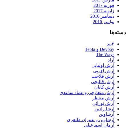
فوریه 2017
ژانویه 2017
دسامبر 2016
نوامبر 2016
دسته‌ها
۲بند
Devboy و Tepfa
The Ways
آراد
آرش اولیایی
آرش ای پی
آرش فلاحت
آرش قالیچی
آرش کایان
آرش متعارفی و عماد ساعدی
آرش منتظر
آرش نورائی
آرشا رادین
آرشاوین
آرشاوین و عمران طاهری
آرمان اسماعیلی