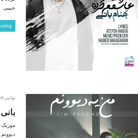
حبیبی
eading
نوامبر 18, 2016
بانی 
موزیک جد
دیوونم با