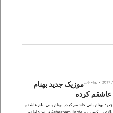
بهنام بانی
موزیک جدید بهنام
 عاشقم کرده
دید بهنام بانی عاشقم کرده بهنام بانی بنام عاشقم
کرده با بالاترین کیفیت – Ashegham Karde ترانه: عاطفه