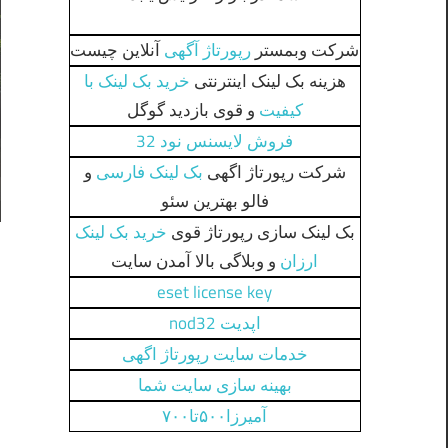
شرکت وبمستر
رپورتاژ آگهی
آنلاین چیست
هزینه بک لینک اینترنتی
خرید بک لینک با
کیفیت
و قوی بازدید گوگل
فروش لایسنس نود 32
شرکت رپورتاژ اگهی
بک لینک فارسی
و
فالو بهترین سئو
بک لینک سازی رپورتاژ قوی
خرید بک لینک
ارزان
و وبلاگی بالا آمدن سایت
eset license key
اپدیت nod32
خدمات سایت رپورتاژ اگهی
بهینه سازی سایت شما
آمیرزا۵۰۰تا۷۰۰