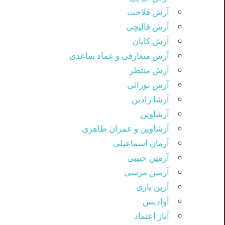
آرش فلاحت
آرش قالیچی
آرش کایان
آرش متعارفی و عماد ساعدی
آرش منتظر
آرش نورائی
آرشا رادین
آرشاوین
آرشاوین و عمران طاهری
آرمان اسماعیلی
آرمین حبیبی
آرمین مرسی
آرین یاری
آوادیس
آیاز اعتماد