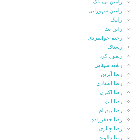
رامین بی باک
رامین شهورانی
رانیک
راین بند
رحیم جوانمردی
رستاک
رسول کرد
رشید سینایی
رضا آبزین
رضا استادی
رضا اکبری
رضا امو
رضا بیدرام
رضا جعفرزاده
رضا چناری
رضا دالوند