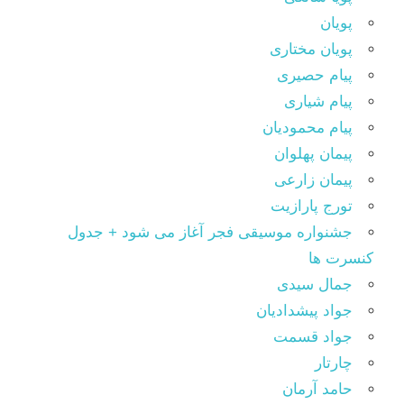
پویان
پویان مختاری
پیام حصیری
پیام شیاری
پیام محمودیان
پیمان پهلوان
پیمان زارعی
تورج پارازیت
جشنواره موسیقی فجر آغاز می شود + جدول
کنسرت ها
جمال سیدی
جواد پیشدادیان
جواد قسمت
چارتار
حامد آرمان