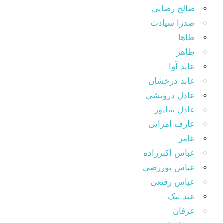
صالح رضایی
صدرا سیادت
طاها
طاهر
عابد آوا
عابد درخشان
عادل درویشی
عادل شاپور
عارف امرایی
عامر
عباس اکبرزاده
عباس پوررضی
عباس رفیعی
عبد نیک
عرفان