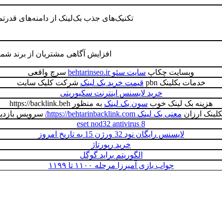
تکنیک‌های جذب بک‌لینک از دامنه‌های قدرت
افزایش آگاهی مشتریان از برند شم
وبسایت چکاپ
سایت سئو behtarinseo.ir
سرچ واقعی
خدمات بکلینک pbn
قیمت خرید بک لینک
شرکت کلیک سایت
خرید لایسنس اینترنت سکیوریتی
هزینه بک لینک خوب
سون بک لینک
به منظور https://backlink.beh
لینک ارزان
معنی بک لینک https://behtarinbacklink.com/
سرویس بازدید
eset nod32 antivirus 8
لایسنس رایگان نود 32 ورژن 15 به تاریخ امروز
خرید رپورتاژ
الگوریتم براید گوگل
جواب بازی آمیرزا مرحله ۱۱۰۰ تا ۱۱۹۹