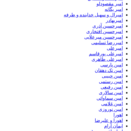
امیر مقصودلو
امیر یگانه
امیرال و سهیل خدابنده و طرفه
امیربهادر
امیرحسین آذری
امیرحسین افتخاری
امیرحسین میرعلایی
امیررضا تسلیمی
امیرعلی
امیرعلی پورقاسم
امیرعلی طاهری
امین پارسی
امین تک دهقان
امین حبیبی
امین رستمی
امین رفیعی
امین سالاری
امین سماواتی
امین غلامی
امین نوروزی
اهورا
اهورا و علیرضا
ایمان آرام