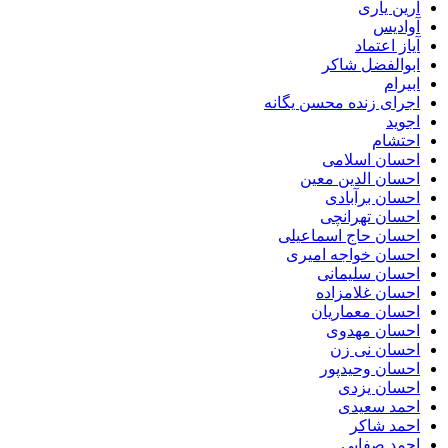
آرین یاری
آوادیس
آیاز اعتماد
ابوالفضل شاکر
ابیرام
اجرای زنده محسن یگانه
اجوید
احتشام
احسان اسلامی
احسان الدین معین
احسان برآبادی
احسان تهرانچی
احسان حاج اسماعیلی
احسان خواجه امیری
احسان سلیمانی
احسان غلامزاده
احسان معماریان
احسان مهدوی
احسان نی زن
احسان وحیدپور
احسان یزدی
احمد سعیدی
احمد شاکر
احمد صفایی