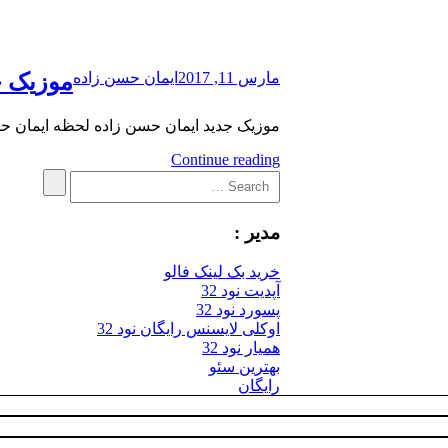
مارس 11, 2017
ایمان حسن زاده
موزیک ج
موزیک جدید ایمان حسن زاده لحظه ایمان حسن زاده بنام 
Continue reading
Search
Search
for:
مدیر :
خرید بک لینک فالو
آپدیت نود 32
پسورد نود 32
اوکلی لایسنس رایگان نود 32
همیار نود 32
بهترین سئو
رایگان