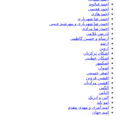
احمد غیاثوند
احمد فخیمی
احمد هادی
احمدرضا شهریاری
احمدرضا شهریاری و مهرشید حبیبی
احمدرضا مرادی
ادریس غلامی
اَرسام و حسین کاظمی
ارشد
اروین
اشکان ترکزبان
اشکان خطیبی
اشکمهر
اشوان
اصغر حسینی
افشین فروتن
افشین مرادیان
الکس
الیاس
اِلیِن و اِدریک
امو باند
امید آمری و مهدی مقدم
امید جهان