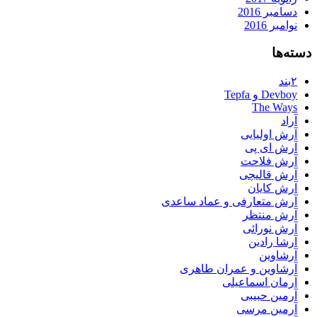
دسامبر 2016
نوامبر 2016
دسته‌ها
۲بند
Devboy و Tepfa
The Ways
آراد
آرش اولیایی
آرش ای پی
آرش فلاحت
آرش قالیچی
آرش کایان
آرش متعارفی و عماد ساعدی
آرش منتظر
آرش نورائی
آرشا رادین
آرشاوین
آرشاوین و عمران طاهری
آرمان اسماعیلی
آرمین حبیبی
آرمین مرسی