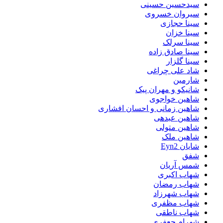
سیدحسین حسینی
سیروان خسروی
سینا حجازی
سینا خزان
سینا سرلک
سینا صادق زاده
سینا گلزار
شاد علی چراغی
شارمین
شانیکو و مهران پیک
شاهین خواجوی
شاهین زمانی و احسان افشاری
شاهین عبدهی
شاهین متولی
شاهین ملک
شایان Eyn2
شفق
شمس آریان
شهاب اکبری
شهاب رمضان
شهاب شهرزاد
شهاب مظفری
شهاب ناطقی
شهرام جعفری