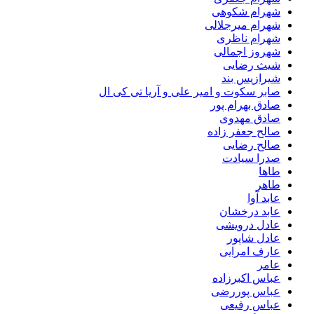
شهرام شکوهی
شهرام میرجلالی
شهرام ناظری
شهروز اجمالی
شیث رضایی
شیرازیس بند
صابر سکوت و امیر علی و آریا تی کی ال
صادق بهرام پور
صادق مهدوی
صالح جعفر زاده
صالح رضایی
صدرا سیادت
طاها
طاهر
عابد آوا
عابد درخشان
عادل درویشی
عادل شاپور
عارف امرایی
عامر
عباس اکبرزاده
عباس پوررضی
عباس رفیعی