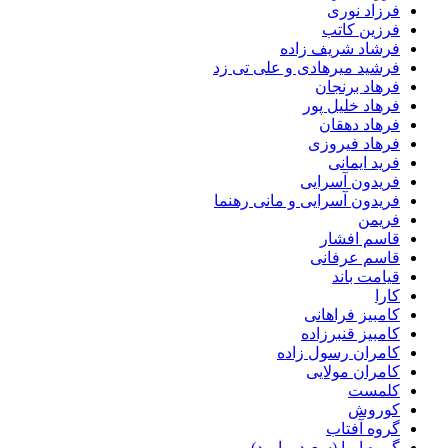
فرزاد نوری
فرزین کاتب
فرشاد شریف زاده
فرشید میرهادی و علی تی زد
فرهاد برنجان
فرهاد خلیل پور
فرهاد دهقان
فرهاد فیروزی
فرید ایمانی
فریدون آسرایی
فریدون آسرایی و مانی رهنما
فریمن
قاسم افشار
قاسم عرفانی
قیامت باند
کارا
کامبیز فراهانی
کامبیز قنبرزاده
کامران رسول زاده
کامران مولایی
کلمست
کوروش
گروه آفتاب
گروه ایما (سعید و امید)