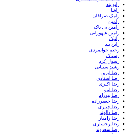
رابو بند
راشا
رامک صرافان
رامین
رامین بی باک
رامین شهورانی
رانیک
راین بند
رحیم جوانمردی
رستاک
رسول کرد
رشید سینایی
رضا آبزین
رضا استادی
رضا اکبری
رضا امو
رضا بیدرام
رضا جعفرزاده
رضا چناری
رضا دالوند
رضا رامیار
رضا رخساری
رضا سعدوند