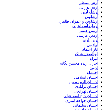
آرش منتظر
آرش نورائی
آرشا رادین
آرشاوین
آرشاوین و عمران طاهری
آرمان اسماعیلی
آرمین حبیبی
آرمین مرسی
آرین یاری
آوادیس
آیاز اعتماد
ابوالفضل شاکر
ابیرام
اجرای زنده محسن یگانه
اجوید
احتشام
احسان اسلامی
احسان الدین معین
احسان برآبادی
احسان تهرانچی
احسان حاج اسماعیلی
احسان خواجه امیری
احسان سلیمانی
احسان غلامزاده