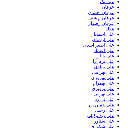
عبد نیک
عرفان
عرفان احمدی
عرفان بهشتی
عرفان رضوان
عطا
علی احمدیان
علی ارشدی
علی اصغر اسدی
علی اعتماد
علی بابا
علی بزم آرا
علی بنیادی
علی بهرامی
علی بهروزی
علی بهمرام
علی پرویزی
علی تهرانی
علی تی زد
علی حسن پور
علی رجبی
علی زند وکیلی
علی سناور
علی شکوری