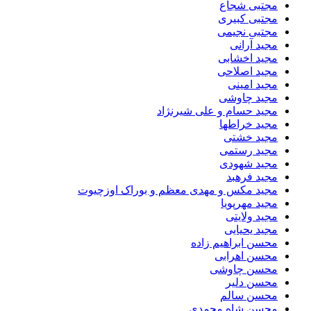
مجتبی شجاع
مجتبی کبیری
مجتبی نجیمی
مجید آرانی
مجید اخشابی
مجید اصلاحی
مجید امینی
مجید چاوشی
مجید حسام و علی شیرنژاد
مجید خراطها
مجید خشتی
مجید رستمی
مجید شهودی
مجید فرهبد
مجید مکس و مهدی معظم و بوراک اوزچیوت
مجید مهرپویا
مجید ولایتی
مجید یحیایی
محسن ابراهیم زاده
محسن اهرابی
محسن چاوشی
محسن دلیر
محسن سالم
محسن شاه محمدی