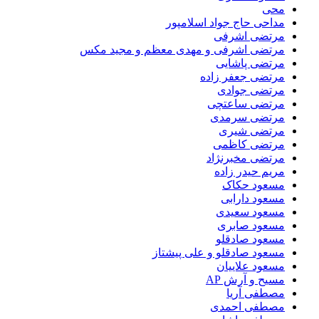
محی
مداحی حاج جواد اسلامپور
مرتضی اشرفی
مرتضی اشرفی و مهدی معظم و مجید مکس
مرتضی پاشایی
مرتضی جعفر زاده
مرتضی جوادی
مرتضی ساعتچی
مرتضی سرمدی
مرتضی شیری
مرتضی کاظمی
مرتضی مخبرنژاد
مریم حیدر زاده
مسعود حکاک
مسعود دارابی
مسعود سعیدی
مسعود صابری
مسعود صادقلو
مسعود صادقلو و علی پیشتاز
مسعود علاییان
مسیح و آرش AP
مصطفی آریا
مصطفی احمدی