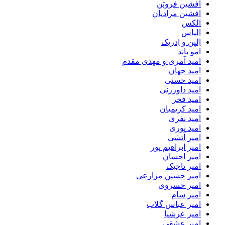
افشین فروتن
افشین مرادیان
الکس
الیاس
اِلیِن و اِدریک
امو باند
امید آمری و مهدی مقدم
امید جهان
امید حسنی
امید داورزنی
امید فخر
امید کریمیان
امید نفری
امید نوری
امیر آتشی
امیر ابراهیم پور
امیر احسان
امیر تاجیک
امیر حسین مزارعی
امیر خسروی
امیر سام
امیر عباس گلاب
امیر عرشیا
امیر عشقی