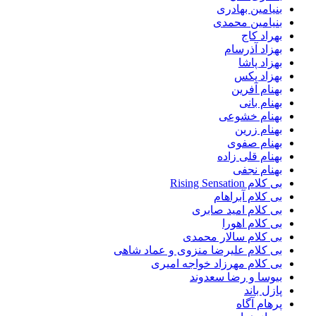
بنیامین بهادری
بنیامین محمدی
بهراد کاج
بهزاد آذرسام
بهزاد پاشا
بهزاد پکس
بهنام آفرین
بهنام بانی
بهنام خشوعی
بهنام زرین
بهنام صفوی
بهنام قلی زاده
بهنام نجفی
بی کلام Rising Sensation
بی کلام آبراهام
بی کلام امید صابری
بی کلام اهورا
بی کلام سالار محمدی
بی کلام علیرضا منزوی و عماد شاهی
بی کلام مهرزاد خواجه امیری
بیوسا و رضا سعدوند
پازل باند
پرهام آگاه