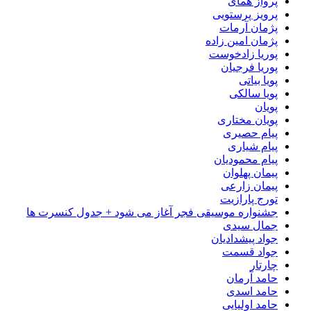
پرواز همای
پرویز پرستویی
پژمان آرمات
پژمان امین زاده
پوریا زادخوست
پوریا فرجیان
پویا بیاتی
پویا سالکی
پویان
پویان مختاری
پیام حصیری
پیام شیاری
پیام محمودیان
پیمان پهلوان
پیمان زارعی
تورج پارازیت
جشنواره موسیقی فجر آغاز می شود + جدول کنسرت ها
جمال سیدی
جواد پیشدادیان
جواد قسمت
چارتار
حامد آرمان
حامد اسدی
حامد اولیایی