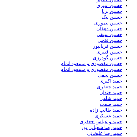
حسین امیری
حسین برنا
حسین بیک
حسین تیموری
حسین دهقان
حسین سیفی
حسین فتحی
حسین قربانپور
حسین قنبری
حسین گودرزی
حسین مقصودى و مسعود اتمام
حسین مقصودی و مسعود اتمام
حسین نجفی
حمید اکبری
حمید جعفری
حمید خندان
حمید شاهی
حمید صفت
حمید طالب زاده
حمید عسکری
حمید و عباس جعفری
حمیدرضا شعبانی پور
حمیدرضا علیخانی