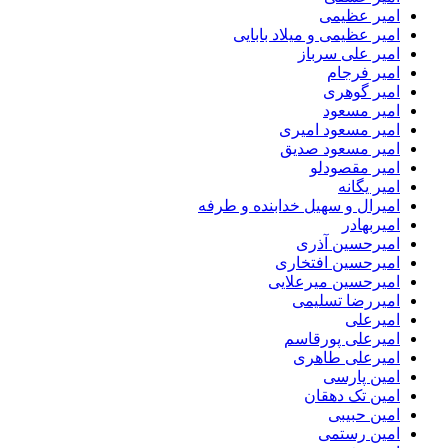
امیر عظیمی
امیر عظیمی و میلاد بابایی
امیر علی سرباز
امیر فرجام
امیر گوهری
امیر مسعود
امیر مسعود امیری
امیر مسعود صدیق
امیر مقصودلو
امیر یگانه
امیرال و سهیل خدابنده و طرفه
امیربهادر
امیرحسین آذری
امیرحسین افتخاری
امیرحسین میرعلایی
امیررضا تسلیمی
امیرعلی
امیرعلی پورقاسم
امیرعلی طاهری
امین پارسی
امین تک دهقان
امین حبیبی
امین رستمی