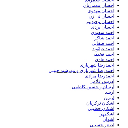
احسان معماریان
احسان مهدوی
احسان نی زن
احسان وحیدپور
احسان یزدی
احمد سعیدی
احمد شاکر
احمد صفایی
احمد غیاثوند
احمد فخیمی
احمد هادی
احمدرضا شهریاری
احمدرضا شهریاری و مهرشید حبیبی
احمدرضا مرادی
ادریس غلامی
اَرسام و حسین کاظمی
ارشد
اروین
اشکان ترکزبان
اشکان خطیبی
اشکمهر
اشوان
اصغر حسینی