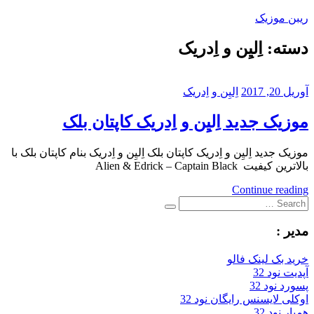
Skip
ریبن موزیک
to
content
دسته:
اِلیِن و اِدریک
دانلود
mp3
جدید
آوریل 20, 2017
اِلیِن و اِدریک
موزیک جدید اِلیِن و اِدریک کاپتان بلک
موزیک جدید اِلیِن و اِدریک کاپتان بلک اِلیِن و اِدریک بنام کاپتان بلک با
بالاترین کیفیت Alien & Edrick – Captain Black
Continue reading
Search
Search
for:
مدیر :
خرید بک لینک فالو
آپدیت نود 32
پسورد نود 32
اوکلی لایسنس رایگان نود 32
همیار نود 32