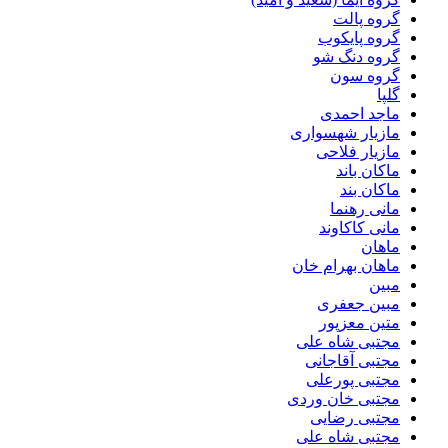
گروه پالت
گروه پایکوب
گروه دنگ شو
گروه سون
گلپا
ماجد احمدی
مازیار شهسواری
مازیار فلاحی
ماکان باند
ماکان بند
مانی رهنما
مانی کاکاوند
ماهان
ماهان بهرام خان
مبین
مبین جعفری
متین معزپور
مجتبى شاه على
مجتبی آقاجانی
مجتبی پورعلی
مجتبی خان وردی
مجتبی رضایی
مجتبی شاه علی