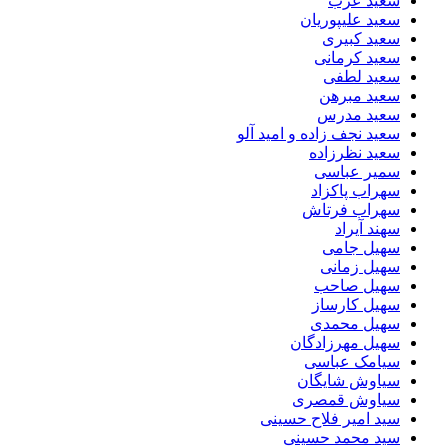
سعید عرب
سعید علیپوریان
سعید کبیری
سعید کرمانی
سعید لطفی
سعید مبرهن
سعید مدرس
سعید نجف زاده و امید آلو
سعید نظرزاده
سمیر عباسی
سهراب پاکزاد
سهراب فرتاش
سهند آیراد
سهیل جامی
سهیل زمانی
سهیل صاحب
سهیل کارساز
سهیل محمدی
سهیل مهرزادگان
سیامک عباسی
سیاوش شایگان
سیاوش قمصری
سید امیر فلاح حسینی
سید محمد حسینی