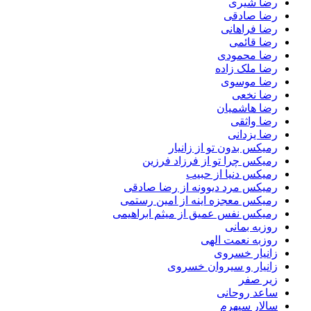
رضا شیری
رضا صادقی
رضا فراهانی
رضا قائمی
رضا محمودی
رضا ملک زاده
رضا موسوی
رضا نخعی
رضا هاشمیان
رضا واثقی
رضا یزدانی
رمیکس بدون تو از زانیار
رمیکس چرا تو از فرزاد فرزین
رمیکس دنیا از حبیب
رمیکس مرد دیوونه از رضا صادقی
رمیکس معجزه اینه از امین رستمی
رمیکس نفس عمیق از میثم ابراهیمی
روزبه بمانی
روزبه نعمت الهی
زانیار خسروی
زانیار و سیروان خسروی
زیر صفر
ساعد روحانی
سالار سپهرم