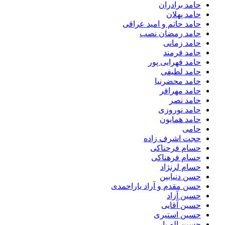
حامد برادران
حامد پهلان
حامد حاتم و امید عراقی
حامد رمضان نصب
حامد زمانی
حامد فرمند
حامد قهرایی پور
حامد لطیفی
حامد محضرنیا
حامد مهرافر
حامد نصر
حامد نوروزی
حامد همایون
حامی
حجت اشرف زاده
حسام فرحناکی
حسام فرهناکی
حسام لرنژاد
حسن دنیابین
حسن مقدم و آراد یاراحمدی
حسین آزاد
حسین آقایی
حسین استیری
حسین اله یار