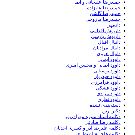
حمیدرضا علیخانی و ایما
حمیدرضا علیزاده
حمیدرضا گلشن
حمیدرضا مازوچی
دادمهر
داریوش اقدامی
داریوش پارسی
دانیال اقبال
دانیال مرادیان
دانیال هروی
داوود ایمانی
داوود ایمانی و محسن امیری
داوود بوستانی
داوود حیدریان
داوود فرامرزی
داوود فشکی
داوود مرادی
داوود نظری
دسته‌بندی نشده
دکتر آرین
دکلمه استاد منیره مهران پور
دکلمه رضا صادقی
دکلمه علیرضا آذر و کسری احدیان
دکلمه هاجر شاه نظری