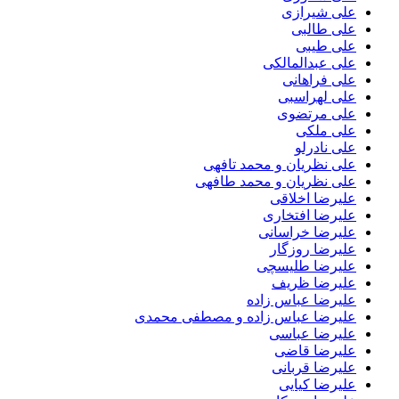
علی شیرازی
علی طالبی
علی طیبی
علی عبدالمالکی
علی فراهانی
علی لهراسبی
علی مرتضوی
علی ملکی
علی نادرلو
علی نظریان و محمد تافهی
علی نظریان و محمد طافهی
علیرضا اخلاقی
علیرضا افتخاری
علیرضا خراسانی
علیرضا روزگار
علیرضا طلیسچی
علیرضا ظریف
علیرضا عباس زاده
علیرضا عباس زاده و مصطفی محمدی
علیرضا عباسی
علیرضا قاضی
علیرضا قربانی
علیرضا کیایی