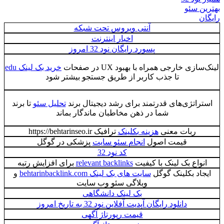
بهترین سئو
رایگان
آنتی ویروس تحت شبکه
اخبار اینترنت
پسورد رایگان نود 32 امروز
لینک‌سازی خارجی همراه با بهبود UX در صفحات
خرید بک لینک edu
تا جذب کاربر از طریق جستجو بیشتر شود
استراتژی‌های قدرتمند برای رشد دیجیتال برند
تحلیل سئو
تا برند
شما در ذهن مخاطبان ماندگار بماند
ربات معنی
هزینه بکلینک
ترافیک https://behtarinseo.ir
قیمت اصول
انجام سئو سایت
پزشکی در گوگل
کد نود 32
انواع بک لینک با کیفیت
relevant backlinks
برای افزایش رتبه
ایجاد بکلینک گوگل
سایت های بک لینک behtarinbacklink.com
و
وبلاگی سئو وب سایت
بک لینک دانشگاهی
دانلود رایگان آپدیت آفلاین نود 32 به تاریخ امروز
قیمت رپورتاژ آگهی