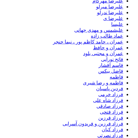
علیرضا مهرکام
علیرضا میرلو
علیرضا ندرلو
علیرضا ی
علیسا
علیشمس و مهدی جهانی
عماد طالب زاده
عمران ، حامد کاظم پور ، نیما حنجر
عمران و حافظ
عمران و مجتبی بلود
فاتح نورایی
فاسم افشار
فاضل بیکس
فاطمه
فاطمه و رضا شیری
فردین پاسبان
فرزاد خرمی
فرزاد شاه علی
فرزاد صادقى
فرزاد فتحی
فرزاد فرزین
فرزاد فرزین و فریدون آسرایی
فرزاد کیان
فرزاد نصرتی