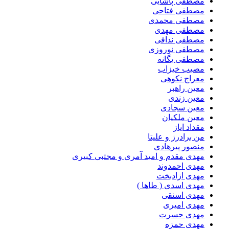
مصطفی پاشایی
مصطفی فتاحی
مصطفی محمدی
مصطفی مهدی
مصطفی ندافی
مصطفی نوروزی
مصطفی یگانه
مصیب خیزاب
معراج نکوهی
معین راهبر
معین زندی
معین سجادی
معین ملکیان
مقداد ایاز
من برادرز و علیتا
منصور پیرهادی
مهدى مقدم و امید آمرى و مجتبى کبیرى
مهدی احمدوند
مهدی ازادبخت
مهدی اسدی ( طاها )
مهدی اسنقی
مهدی امیری
مهدی حسرت
مهدی حمزه