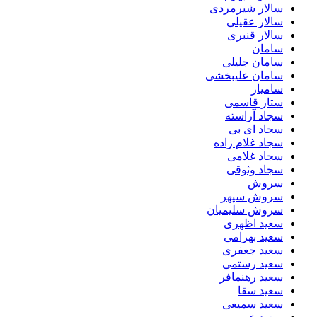
سالار شیرمردی
سالار عقیلی
سالار قنبری
سامان
سامان جلیلی
سامان علیبخشی
سامیار
ستار قاسمی
سجاد آراسته
سجاد ای بی
سجاد غلام زاده
سجاد غلامی
سجاد وثوقى
سروش
سروش سپهر
سروش سلیمیان
سعید اظهری
سعید بهرامی
سعید جعفری
سعید رستمی
سعید رهنمافر
سعید سقا
سعید سمیعی