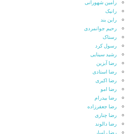
رامین شهورانی
رانیک
راین بند
رحیم جوانمردی
رستاک
رسول کرد
رشید سینایی
رضا آبزین
رضا استادی
رضا اکبری
رضا امو
رضا بیدرام
رضا جعفرزاده
رضا چناری
رضا دالوند
رضا رامیار