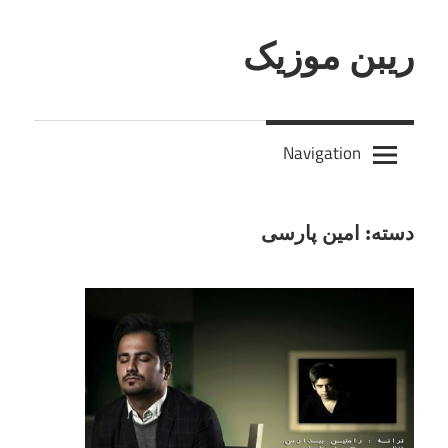
Skip
to
ریبن موزیک
content
دانلود
mp3
Navigation
جدید
دسته:
امین پارسی