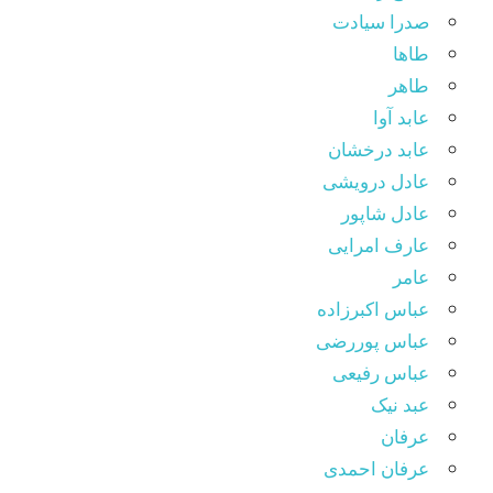
صدرا سیادت
طاها
طاهر
عابد آوا
عابد درخشان
عادل درویشی
عادل شاپور
عارف امرایی
عامر
عباس اکبرزاده
عباس پوررضی
عباس رفیعی
عبد نیک
عرفان
عرفان احمدی