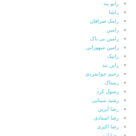
رابو بند
راشا
رامک صرافان
رامین
رامین بی باک
رامین شهورانی
رانیک
راین بند
رحیم جوانمردی
رستاک
رسول کرد
رشید سینایی
رضا آبزین
رضا استادی
رضا اکبری
رضا امو