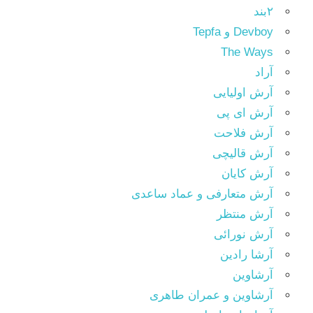
۲بند
Devboy و Tepfa
The Ways
آراد
آرش اولیایی
آرش ای پی
آرش فلاحت
آرش قالیچی
آرش کایان
آرش متعارفی و عماد ساعدی
آرش منتظر
آرش نورائی
آرشا رادین
آرشاوین
آرشاوین و عمران طاهری