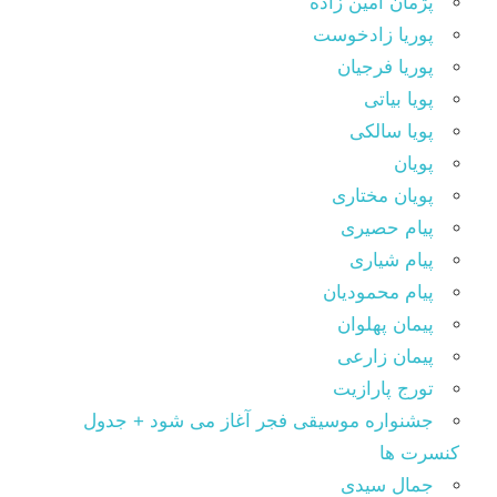
پژمان امین زاده
پوریا زادخوست
پوریا فرجیان
پویا بیاتی
پویا سالکی
پویان
پویان مختاری
پیام حصیری
پیام شیاری
پیام محمودیان
پیمان پهلوان
پیمان زارعی
تورج پارازیت
جشنواره موسیقی فجر آغاز می شود + جدول
کنسرت ها
جمال سیدی