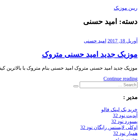
Skip
ریبن موزیک
to
content
دسته:
امید حسنی
دانلود
mp3
جدید
آوریل 18, 2017
امید حسنی
موزیک جدید امید حسنی متروک
موزیک جدید امید حسنی متروک امید حسنی بنام متروک با بالاترین کیفیت – Matrouk ترانه : اهوراایمان عزیز
Continue reading
Search
Search
for:
مدیر :
خرید بک لینک فالو
آپدیت نود 32
پسورد نود 32
اوکلی لایسنس رایگان نود 32
همیار نود 32
بهترین سئو