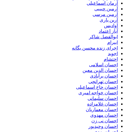
آرمان اسماعیلی
آرمین حبیبی
آرمین مرسی
آرین یاری
آوادیس
آیاز اعتماد
ابوالفضل شاکر
ابیرام
اجرای زنده محسن یگانه
اجوید
احتشام
احسان اسلامی
احسان الدین معین
احسان برآبادی
احسان تهرانچی
احسان حاج اسماعیلی
احسان خواجه امیری
احسان سلیمانی
احسان غلامزاده
احسان معماریان
احسان مهدوی
احسان نی زن
احسان وحیدپور
احسان یزدی