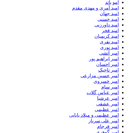
امو باند
امید آمری و مهدی مقدم
امید جهان
امید حسنی
امید داورزنی
امید فخر
امید کریمیان
امید نفری
امید نوری
امیر آتشی
امیر ابراهیم پور
امیر احسان
امیر تاجیک
امیر حسین مزارعی
امیر خسروی
امیر سام
امیر عباس گلاب
امیر عرشیا
امیر عشقی
امیر عظیمی
امیر عظیمی و میلاد بابایی
امیر علی سرباز
امیر فرجام
امیر گوهری