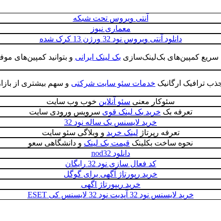
آنتی ویروس تحت شبکه
معماری نیوز
دانلود آنتی ویروس نود 32 ورژن 13 کرک شده
 سریع کمپین‌های بک‌لینک‌سازی
بک لینک ایرانی
و بتوانید کمپین‌های موف
جذب ترافیک ارگانیک
خدمات سئو سایت شرکتی
و سهم بیشتری از بازار 
سئوکار معنی
سئو آنلاین
خوب وب سایت
تعرفه بک
خرید بک لینک قوی
سرویس ورودی سایت
خرید لایسنس یک ساله نود 32
تعرفه رپرتاژ
لینک خرید
و وبلاگی سئو سایت
نحوه ساخت بکلینک
قیمت بک لینک
و دانشگاهی سعو
دانلود nod32
کد فعال سازی نود 32 رایگان
خرید رپورتاژ آگهی برای گوگل
خرید ریپورتاژ اگهی
خرید لایسنس نود 32 آپدیت نود 32 لایسنس کی ESET