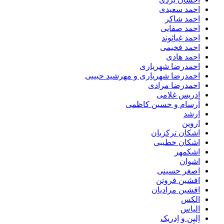
احمد سعیدی
احمد شاکر
احمد صفایی
احمد غیاثوند
احمد فخیمی
احمد هادی
احمدرضا شهریاری
احمدرضا شهریاری و مهرشید حبیبی
احمدرضا مرادی
ادریس غلامی
اَرسام و حسین کاظمی
ارشد
اروین
اشکان ترکزبان
اشکان خطیبی
اشکمهر
اشوان
اصغر حسینی
افشین فروتن
افشین مرادیان
الکس
الیاس
اِلیِن و اِدریک