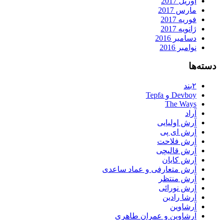
آوریل 2017
مارس 2017
فوریه 2017
ژانویه 2017
دسامبر 2016
نوامبر 2016
دسته‌ها
۲بند
Devboy و Tepfa
The Ways
آراد
آرش اولیایی
آرش ای پی
آرش فلاحت
آرش قالیچی
آرش کایان
آرش متعارفی و عماد ساعدی
آرش منتظر
آرش نورائی
آرشا رادین
آرشاوین
آرشاوین و عمران طاهری