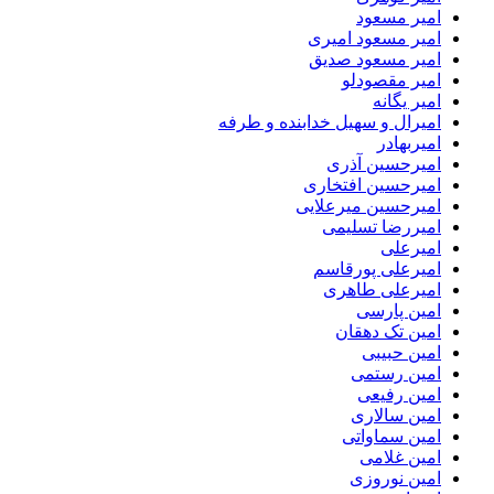
امیر مسعود
امیر مسعود امیری
امیر مسعود صدیق
امیر مقصودلو
امیر یگانه
امیرال و سهیل خدابنده و طرفه
امیربهادر
امیرحسین آذری
امیرحسین افتخاری
امیرحسین میرعلایی
امیررضا تسلیمی
امیرعلی
امیرعلی پورقاسم
امیرعلی طاهری
امین پارسی
امین تک دهقان
امین حبیبی
امین رستمی
امین رفیعی
امین سالاری
امین سماواتی
امین غلامی
امین نوروزی