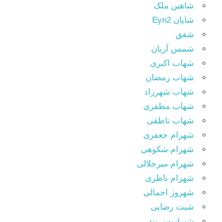
شاهین ملک
شایان Eyn2
شفق
شمس آریان
شهاب اکبری
شهاب رمضان
شهاب شهرزاد
شهاب مظفری
شهاب ناطقی
شهرام جعفری
شهرام شکوهی
شهرام میرجلالی
شهرام ناظری
شهروز اجمالی
شیث رضایی
شیرازیس بند