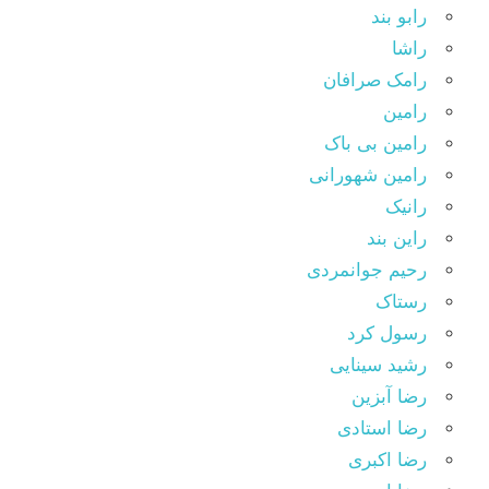
رابو بند
راشا
رامک صرافان
رامین
رامین بی باک
رامین شهورانی
رانیک
راین بند
رحیم جوانمردی
رستاک
رسول کرد
رشید سینایی
رضا آبزین
رضا استادی
رضا اکبری