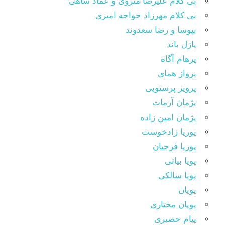
بی کلام علیرضا منزوی و عماد شاهی
بی کلام مهرزاد خواجه امیری
بیوسا و رضا سعدوند
پازل باند
پرهام آگاه
پرواز همای
پرویز پرستویی
پژمان آرمات
پژمان امین زاده
پوریا زادخوست
پوریا فرجیان
پویا بیاتی
پویا سالکی
پویان
پویان مختاری
پیام حصیری