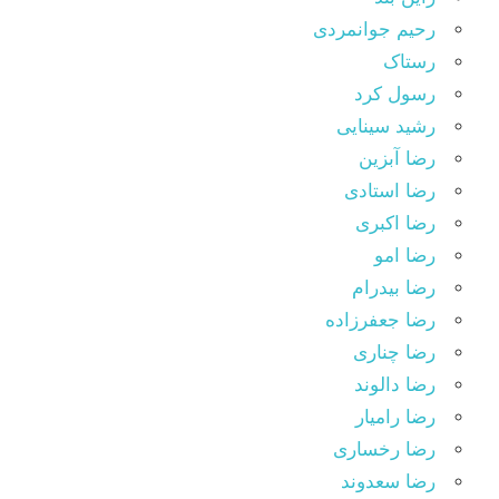
رحیم جوانمردی
رستاک
رسول کرد
رشید سینایی
رضا آبزین
رضا استادی
رضا اکبری
رضا امو
رضا بیدرام
رضا جعفرزاده
رضا چناری
رضا دالوند
رضا رامیار
رضا رخساری
رضا سعدوند