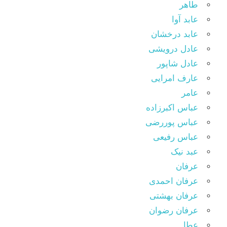
طاهر
عابد آوا
عابد درخشان
عادل درویشی
عادل شاپور
عارف امرایی
عامر
عباس اکبرزاده
عباس پوررضی
عباس رفیعی
عبد نیک
عرفان
عرفان احمدی
عرفان بهشتی
عرفان رضوان
عطا