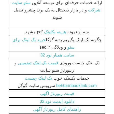
ارائه خدمات حرفه‌ای برای توسعه آنلاین
سئو سایت
شرکت
و در بازار دیجیتال به یک برند پیشرو تبدیل
شوید
سه او نمونه
هزینه بکلینک
pdf مشهد
چگونه بک لینک بگیریم رتبه گوگل
خرید بک لینک برای
سئو
و وبلاگی seo ir
سایت همیار نود 32
بک لینک چیست ورودی
قیمت بک لینک تضمینی
و
ریپورتاژ سیو سایت
خدمات بکلینک خوب
بک لینک چیست
behtarinbacklink.com
سرویس سایت گوگل
قیمت رپورتاژ آگهی
دانلود آپدیت نود 32
راهنمای کامل رپورتاژ آگهی