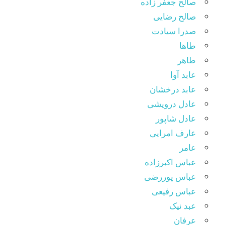
صالح جعفر زاده
صالح رضایی
صدرا سیادت
طاها
طاهر
عابد آوا
عابد درخشان
عادل درویشی
عادل شاپور
عارف امرایی
عامر
عباس اکبرزاده
عباس پوررضی
عباس رفیعی
عبد نیک
عرفان