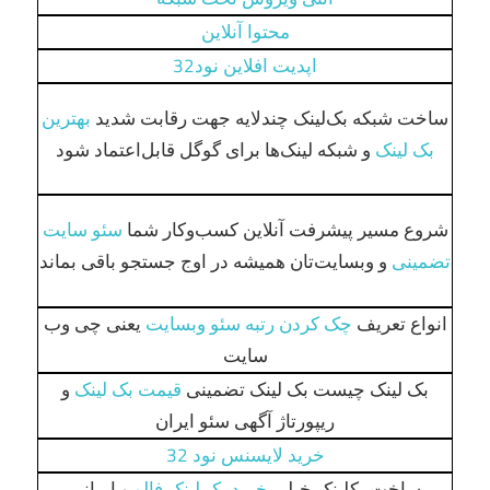
محتوا آنلاین
اپدیت افلاین نود32
ساخت شبکه بک‌لینک چندلایه جهت رقابت شدید
بهترین
بک لینک
و شبکه لینک‌ها برای گوگل قابل‌اعتماد شود
شروع مسیر پیشرفت آنلاین کسب‌وکار شما
سئو سایت
تضمینی
و وبسایت‌تان همیشه در اوج جستجو باقی بماند
انواع تعریف
چک کردن رتبه سئو وبسایت
یعنی چی وب
سایت
بک لینک چیست بک لینک تضمینی
قیمت بک لینک
و
ریپورتاژ آگهی سئو ایران
خرید لایسنس نود 32
ساخت بکلینک خیلی
خرید بک لینک فالو
و ایرانی