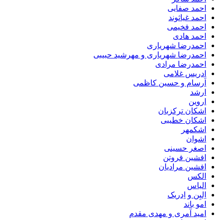
احمد صفایی
احمد غیاثوند
احمد فخیمی
احمد هادی
احمدرضا شهریاری
احمدرضا شهریاری و مهرشید حبیبی
احمدرضا مرادی
ادریس غلامی
اَرسام و حسین کاظمی
ارشد
اروین
اشکان ترکزبان
اشکان خطیبی
اشکمهر
اشوان
اصغر حسینی
افشین فروتن
افشین مرادیان
الکس
الیاس
اِلیِن و اِدریک
امو باند
امید آمری و مهدی مقدم