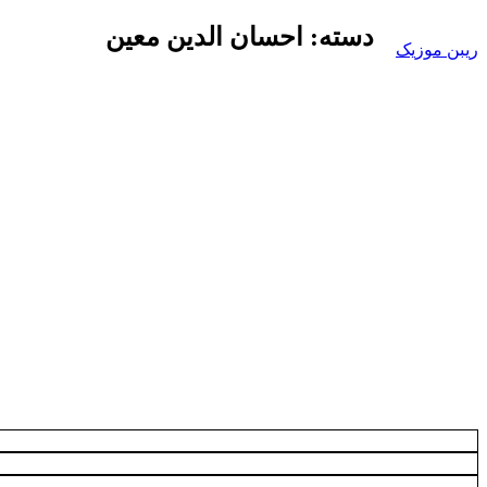
Skip
دسته:
احسان الدین معین
to
ریبن موزیک
content
دانلود
mp3
جدید