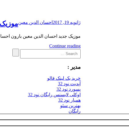
ژانویه 19, 2017
احسان الدین معین
موزیک 
موزیک جدید احسان الدین معین بارون احسان الدین معین ب
Continue reading
Search
Search
for:
مدیر :
خرید بک لینک فالو
آپدیت نود 32
پسورد نود 32
اوکلی لایسنس رایگان نود 32
همیار نود 32
بهترین سئو
رایگان