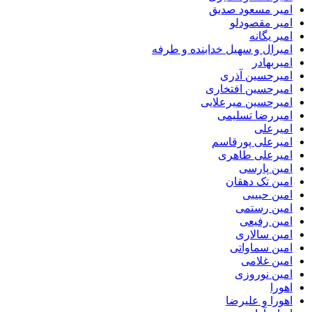
امیر مسعود صدیق
امیر مقصودلو
امیر یگانه
امیرال و سهیل خدابنده و طرفه
امیربهادر
امیرحسین آذری
امیرحسین افتخاری
امیرحسین میرعلایی
امیررضا تسلیمی
امیرعلی
امیرعلی پورقاسم
امیرعلی طاهری
امین پارسی
امین تک دهقان
امین حبیبی
امین رستمی
امین رفیعی
امین سالاری
امین سماواتی
امین غلامی
امین نوروزی
اهورا
اهورا و علیرضا