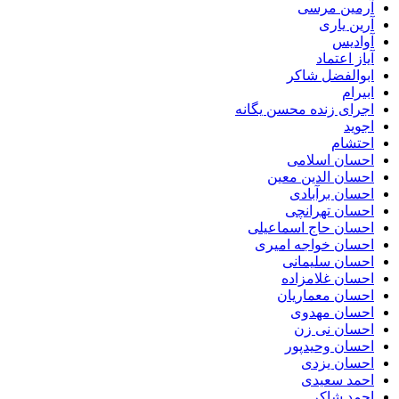
آرمین مرسی
آرین یاری
آوادیس
آیاز اعتماد
ابوالفضل شاکر
ابیرام
اجرای زنده محسن یگانه
اجوید
احتشام
احسان اسلامی
احسان الدین معین
احسان برآبادی
احسان تهرانچی
احسان حاج اسماعیلی
احسان خواجه امیری
احسان سلیمانی
احسان غلامزاده
احسان معماریان
احسان مهدوی
احسان نی زن
احسان وحیدپور
احسان یزدی
احمد سعیدی
احمد شاکر