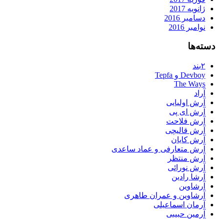
ژانویه 2017
دسامبر 2016
نوامبر 2016
دسته‌ها
۲بند
Devboy و Tepfa
The Ways
آراد
آرش اولیایی
آرش ای پی
آرش فلاحت
آرش قالیچی
آرش کایان
آرش متعارفی و عماد ساعدی
آرش منتظر
آرش نورائی
آرشا رادین
آرشاوین
آرشاوین و عمران طاهری
آرمان اسماعیلی
آرمین حبیبی