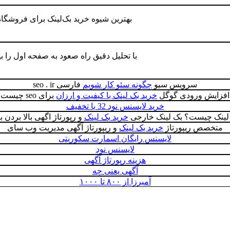
بهترین شیوه خرید بک‌لینک برای فروشگاه
با تحلیل دقیق راه صعود به صفحه اول را بی
سرویس سیو
چگونه سئو کار شویم
فارسی seo . ir
افزایش ورودی گوگل
خرید بک لینک با کیفیت و ارزان
برای seo چيست
خرید لایسنس نود 32 با تخفیف
لینک چیست؟ بک لینک خارجی
خرید بک لینک
و رپورتاژ اگهی بالا بردن ب
متخصص ریپورتاژ
خرید بک لینک
و ریپورتاژ آگهی مدیریت وب سای
لایسنس رایگان اسمارت سکوریتی
لایسنس نود
هزینه رپورتاژ آگهی
آگهی یعنی چه
آمیرزا از ۸۰۰ تا ۱۰۰۰