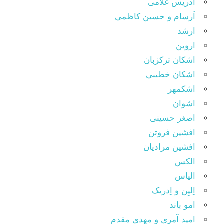
ادریس غلامی
اَرسام و حسین کاظمی
ارشد
اروین
اشکان ترکزبان
اشکان خطیبی
اشکمهر
اشوان
اصغر حسینی
افشین فروتن
افشین مرادیان
الکس
الیاس
اِلیِن و اِدریک
امو باند
امید آمری و مهدی مقدم