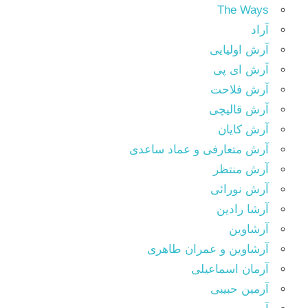
The Ways
آراد
آرش اولیایی
آرش ای پی
آرش فلاحت
آرش قالیچی
آرش کایان
آرش متعارفی و عماد ساعدی
آرش منتظر
آرش نورائی
آرشا رادین
آرشاوین
آرشاوین و عمران طاهری
آرمان اسماعیلی
آرمین حبیبی