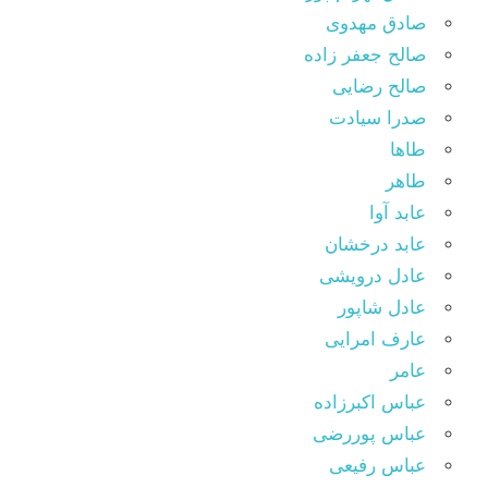
صادق مهدوی
صالح جعفر زاده
صالح رضایی
صدرا سیادت
طاها
طاهر
عابد آوا
عابد درخشان
عادل درویشی
عادل شاپور
عارف امرایی
عامر
عباس اکبرزاده
عباس پوررضی
عباس رفیعی