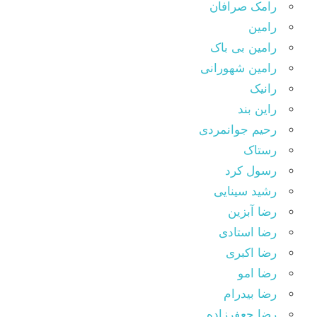
رامک صرافان
رامین
رامین بی باک
رامین شهورانی
رانیک
راین بند
رحیم جوانمردی
رستاک
رسول کرد
رشید سینایی
رضا آبزین
رضا استادی
رضا اکبری
رضا امو
رضا بیدرام
رضا جعفرزاده