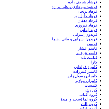
فرشاد شریف زاده
فرشید میرهادی و علی تی زد
فرهاد برنجان
فرهاد خلیل پور
فرهاد دهقان
فرهاد فیروزی
فرید ایمانی
فریدون آسرایی
فریدون آسرایی و مانی رهنما
فریمن
قاسم افشار
قاسم عرفانی
قیامت باند
کارا
کامبیز فراهانی
کامبیز قنبرزاده
کامران رسول زاده
کامران مولایی
کلمست
کوروش
گروه آفتاب
گروه ایما (سعید و امید)
گروه پالت
گروه پایکوب