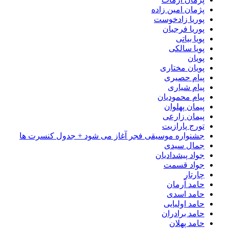
پژمان امین زاده
پوریا زادخوست
پوریا فرجیان
پویا بیاتی
پویا سالکی
پویان
پویان مختاری
پیام حصیری
پیام شیاری
پیام محمودیان
پیمان پهلوان
پیمان زارعی
تورج پارازیت
جشنواره موسیقی فجر آغاز می شود + جدول کنسرت ها
جمال سیدی
جواد پیشدادیان
جواد قسمت
چارتار
حامد آرمان
حامد اسدی
حامد اولیایی
حامد برادران
حامد پهلان