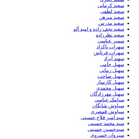
سعید کرمانی
سعید لطفی
سعید مبرهن
سعید مدرس
سعید نجف زاده و امید آلو
سعید نظرزاده
سمیر عباسی
سهراب پاکزاد
سهراب فرتاش
سهند آیراد
سهیل جامی
سهیل زمانی
سهیل صاحب
سهیل کارساز
سهیل محمدی
سهیل مهرزادگان
سیامک عباسی
سیاوش شایگان
سیاوش قمصری
سید امیر فلاح حسینی
سید محمد حسینی
سیدحسین حسینی
سیروان خسروی