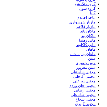
گروه دنگ شو
گروه سون
گلپا
ماجد احمدی
مازیار شهسواری
مازیار فلاحی
ماکان باند
ماکان بند
مانی رهنما
مانی کاکاوند
ماهان
ماهان بهرام خان
مبین
مبین جعفری
متین معزپور
مجتبى شاه على
مجتبی آقاجانی
مجتبی پورعلی
مجتبی خان وردی
مجتبی رضایی
مجتبی شاه علی
مجتبی شجاع
مجتبی کبیری