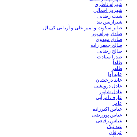
شهرام ناظری
شهروز اجمالی
شیث رضایی
شیرازیس بند
صابر سکوت و امیر علی و آریا تی کی ال
صادق بهرام پور
صادق مهدوی
صالح جعفر زاده
صالح رضایی
صدرا سیادت
طاها
طاهر
عابد آوا
عابد درخشان
عادل درویشی
عادل شاپور
عارف امرایی
عامر
عباس اکبرزاده
عباس پوررضی
عباس رفیعی
عبد نیک
عرفان