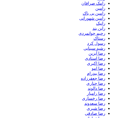
رامک صرافان
رامین
رامین بی باک
رامین شهورانی
رانیک
راین بند
رحیم جوانمردی
رستاک
رسول کرد
رشید سینایی
رضا آبزین
رضا استادی
رضا اکبری
رضا امو
رضا بیدرام
رضا جعفرزاده
رضا چناری
رضا دالوند
رضا رامیار
رضا رخساری
رضا سعدوند
رضا شیری
رضا صادقی