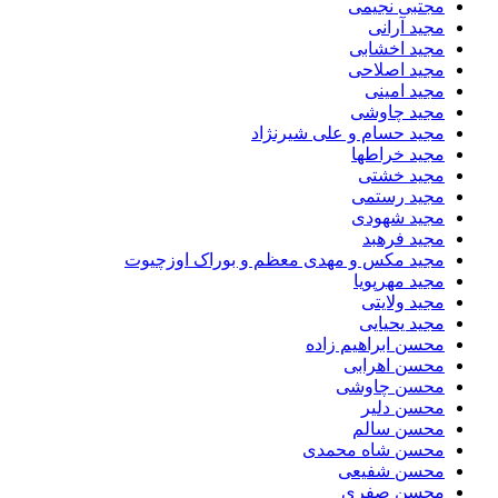
مجتبی نجیمی
مجید آرانی
مجید اخشابی
مجید اصلاحی
مجید امینی
مجید چاوشی
مجید حسام و علی شیرنژاد
مجید خراطها
مجید خشتی
مجید رستمی
مجید شهودی
مجید فرهبد
مجید مکس و مهدی معظم و بوراک اوزچیوت
مجید مهرپویا
مجید ولایتی
مجید یحیایی
محسن ابراهیم زاده
محسن اهرابی
محسن چاوشی
محسن دلیر
محسن سالم
محسن شاه محمدی
محسن شفیعی
محسن صفری