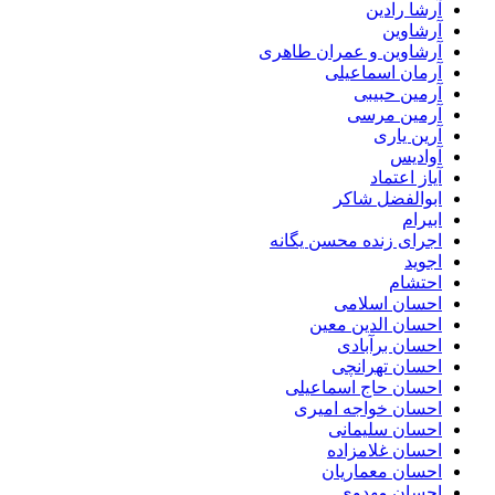
آرشا رادین
آرشاوین
آرشاوین و عمران طاهری
آرمان اسماعیلی
آرمین حبیبی
آرمین مرسی
آرین یاری
آوادیس
آیاز اعتماد
ابوالفضل شاکر
ابیرام
اجرای زنده محسن یگانه
اجوید
احتشام
احسان اسلامی
احسان الدین معین
احسان برآبادی
احسان تهرانچی
احسان حاج اسماعیلی
احسان خواجه امیری
احسان سلیمانی
احسان غلامزاده
احسان معماریان
احسان مهدوی