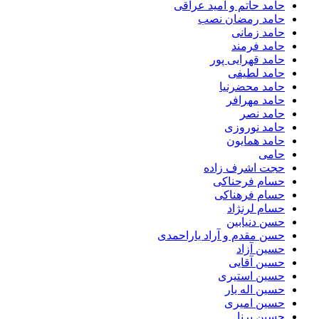
حامد حاتم و امید عراقی
حامد رمضان نصب
حامد زمانی
حامد فرمند
حامد قهرایی پور
حامد لطیفی
حامد محضرنیا
حامد مهرافر
حامد نصر
حامد نوروزی
حامد همایون
حامی
حجت اشرف زاده
حسام فرحناکی
حسام فرهناکی
حسام لرنژاد
حسن دنیابین
حسن مقدم و آراد یاراحمدی
حسین آزاد
حسین آقایی
حسین استیری
حسین اله یار
حسین امیری
حسین برنا