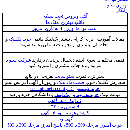
بهترین سئو
رایگان
آنتی ویروس تحت شبکه
دانلود بهترین آهنگ ها
آپدیت نود 32 ورژن 4 به تاریخ امروز
مقالات آموزشی برای کارایی بیشتر بک‌لینک دائمی
خرید بکلینک
و
مخاطبان بیشتری از تجربیات شما بهره‌مند شوند
قدمی محکم به سوی آینده دیجیتال برندتان بردارید
شرکت سئو
تا
بتوانید روند جذب مشتری را تسریع کنید
استراتژی قدرت
سئو سایت
تفریحی در نتایج
سفارش بکلینک خوب
قیمت بک لینک
و رپورتاژ اگهی افزایش سئو
خرید لایسنس eset internet security 15
قیمت لینک
خرید بک بهترین بک لینک
و دانشگاهی خرید بازدید
بک لینک دانشگاهی
لایسنس نود ۳۲
کاهش هزینه رپورتاژ اگهی
آگهی وب
جواب آمیرزا مرحله 300 تا 500 ، پاسخ آمیرزا مرحله 300 تا 500