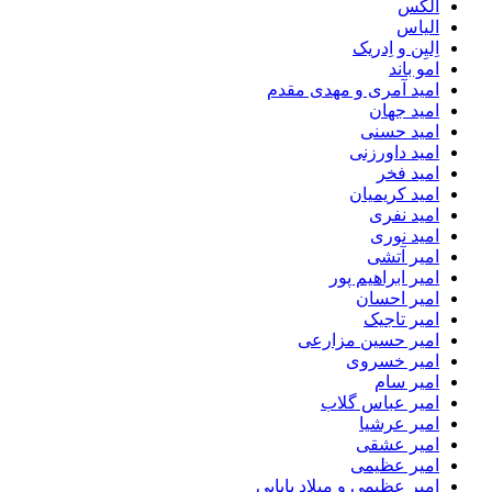
الکس
الیاس
اِلیِن و اِدریک
امو باند
امید آمری و مهدی مقدم
امید جهان
امید حسنی
امید داورزنی
امید فخر
امید کریمیان
امید نفری
امید نوری
امیر آتشی
امیر ابراهیم پور
امیر احسان
امیر تاجیک
امیر حسین مزارعی
امیر خسروی
امیر سام
امیر عباس گلاب
امیر عرشیا
امیر عشقی
امیر عظیمی
امیر عظیمی و میلاد بابایی