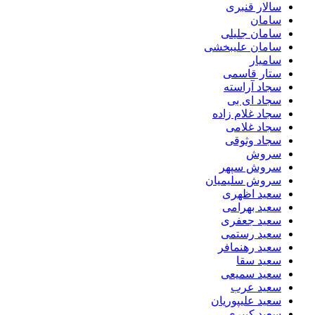
سالار قنبری
سامان
سامان جلیلی
سامان علیبخشی
سامیار
ستار قاسمی
سجاد آراسته
سجاد ای بی
سجاد غلام زاده
سجاد غلامی
سجاد وثوقى
سروش
سروش سپهر
سروش سلیمیان
سعید اظهری
سعید بهرامی
سعید جعفری
سعید رستمی
سعید رهنمافر
سعید سقا
سعید سمیعی
سعید عرب
سعید علیپوریان
سعید کبیری