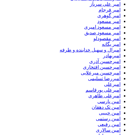
امیر علی سرباز
امیر فرجام
امیر گوهری
امیر مسعود
امیر مسعود امیری
امیر مسعود صدیق
امیر مقصودلو
امیر یگانه
امیرال و سهیل خدابنده و طرفه
امیربهادر
امیرحسین آذری
امیرحسین افتخاری
امیرحسین میرعلایی
امیررضا تسلیمی
امیرعلی
امیرعلی پورقاسم
امیرعلی طاهری
امین پارسی
امین تک دهقان
امین حبیبی
امین رستمی
امین رفیعی
امین سالاری