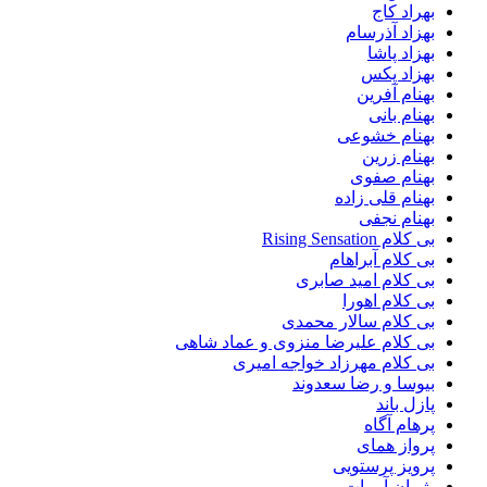
بهراد کاج
بهزاد آذرسام
بهزاد پاشا
بهزاد پکس
بهنام آفرین
بهنام بانی
بهنام خشوعی
بهنام زرین
بهنام صفوی
بهنام قلی زاده
بهنام نجفی
بی کلام Rising Sensation
بی کلام آبراهام
بی کلام امید صابری
بی کلام اهورا
بی کلام سالار محمدی
بی کلام علیرضا منزوی و عماد شاهی
بی کلام مهرزاد خواجه امیری
بیوسا و رضا سعدوند
پازل باند
پرهام آگاه
پرواز همای
پرویز پرستویی
پژمان آرمات