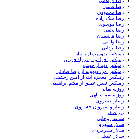
رضا فراهانی
رضا قائمی
رضا محمودی
رضا ملک زاده
رضا موسوی
رضا نخعی
رضا هاشمیان
رضا واثقی
رضا یزدانی
رمیکس بدون تو از زانیار
رمیکس چرا تو از فرزاد فرزین
رمیکس دنیا از حبیب
رمیکس مرد دیوونه از رضا صادقی
رمیکس معجزه اینه از امین رستمی
رمیکس نفس عمیق از میثم ابراهیمی
روزبه بمانی
روزبه نعمت الهی
زانیار خسروی
زانیار و سیروان خسروی
زیر صفر
ساعد روحانی
سالار سپهرم
سالار شیرمردی
سالار عقیلی