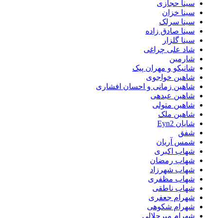
سینا حجازی
سینا خزان
سینا سرلک
سینا صادق زاده
سینا گلزار
شاد علی چراغی
شارمین
شانیکو و مهران پیک
شاهین خواجوی
شاهین زمانی و احسان افشاری
شاهین عبدهی
شاهین متولی
شاهین ملک
شایان Eyn2
شفق
شمس آریان
شهاب اکبری
شهاب رمضان
شهاب شهرزاد
شهاب مظفری
شهاب ناطقی
شهرام جعفری
شهرام شکوهی
شهرام میرجلالی