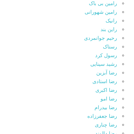
رامین بی باک
رامین شهورانی
رانیک
راین بند
رحیم جوانمردی
رستاک
رسول کرد
رشید سینایی
رضا آبزین
رضا استادی
رضا اکبری
رضا امو
رضا بیدرام
رضا جعفرزاده
رضا چناری
رضا دالوند