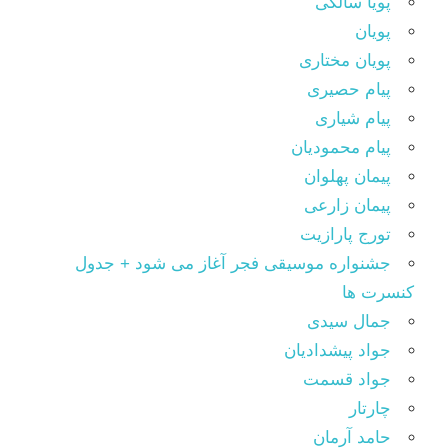
پویا سالکی
پویان
پویان مختاری
پیام حصیری
پیام شیاری
پیام محمودیان
پیمان پهلوان
پیمان زارعی
تورج پارازیت
جشنواره موسیقی فجر آغاز می شود + جدول
کنسرت ها
جمال سیدی
جواد پیشدادیان
جواد قسمت
چارتار
حامد آرمان