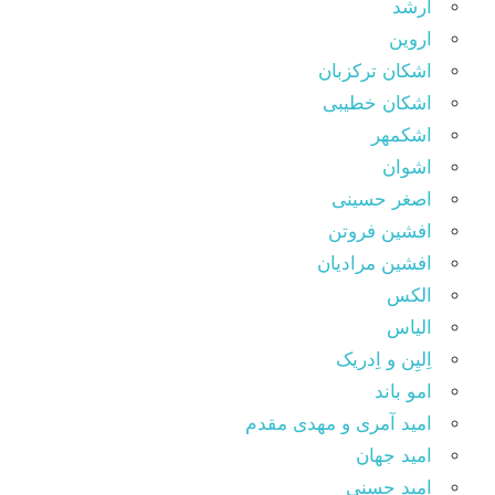
ارشد
اروین
اشکان ترکزبان
اشکان خطیبی
اشکمهر
اشوان
اصغر حسینی
افشین فروتن
افشین مرادیان
الکس
الیاس
اِلیِن و اِدریک
امو باند
امید آمری و مهدی مقدم
امید جهان
امید حسنی