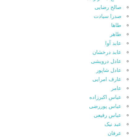
صالح رضایی
صدرا سیادت
طاها
طاهر
عابد آوا
عابد درخشان
عادل درویشی
عادل شاپور
عارف امرایی
عامر
عباس اکبرزاده
عباس پوررضی
عباس رفیعی
عبد نیک
عرفان