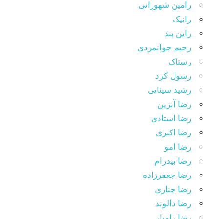
رامین شهورانی
رانیک
راین بند
رحیم جوانمردی
رستاک
رسول کرد
رشید سینایی
رضا آبزین
رضا استادی
رضا اکبری
رضا امو
رضا بیدرام
رضا جعفرزاده
رضا چناری
رضا دالوند
رضا رامیار