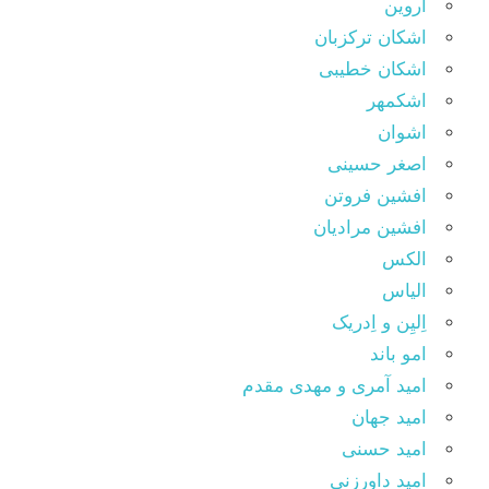
اروین
اشکان ترکزبان
اشکان خطیبی
اشکمهر
اشوان
اصغر حسینی
افشین فروتن
افشین مرادیان
الکس
الیاس
اِلیِن و اِدریک
امو باند
امید آمری و مهدی مقدم
امید جهان
امید حسنی
امید داورزنی