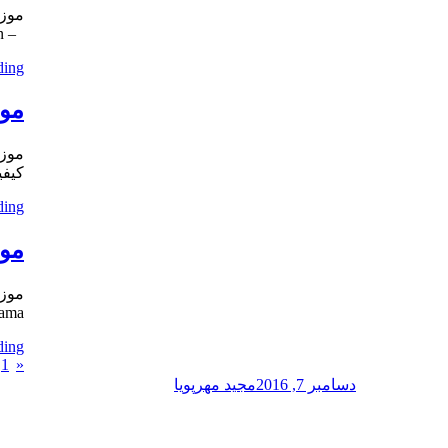
موزی
– Baran برای به ادامه مطلب مراجعه
ding
موز
موزی
کیفیت – e Paeiz
ding
موز
موزی
Asheghetama ت
ding
ous
1
«
sts
دسامبر 7, 2016
مجید مهرپویا