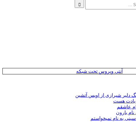
Search
آنتی ویروس تحت شبکه
نگ دلبر شیرازی از اویس آتشین
م یادت هست
ام عاشقم
نام بارون
سینی به نام نمیخواستم