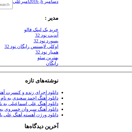
Search
دسامبر 6, 2016
امیرعلی
for:
مدیر :
خرید بک لینک فالو
آپدیت نود 32
پسورد نود 32
اوکلی لایسنس رایگان نود 32
همیار نود 32
بهترین سئو
رایگان
نوشته‌های تازه
دانلود اجرای زنده و کنسرت آه
دانلود آهنگ احمد سعیدی به نا
دانلود آهنگ علی اسماعیلی به ن
دانلود آهنگ سیروان خسروی به 
دانلود ورژن آهسته آهنگ علی یا
آخرین دیدگاه‌ها