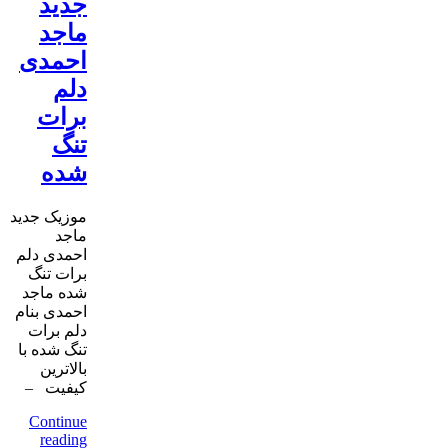
جدید
ماجد
احمدی
دلم
برات
تنگ
شده
موزیک جدید
ماجد
احمدی دلم
برات تنگ
شده ماجد
احمدی بنام
دلم برات
تنگ شده با
بالاترین
کیفیت –
Continue
reading