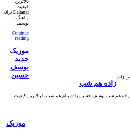
بالاترین
کیفیت –
Deltangi ترانه
و آهنگ :
یوسف
Continue
reading
موزیک
جدید
یوسف
حسین
 زاده
زاده هم شب
ده هم شب یوسف حسین زاده بنام هم شب با بالاترین کیفیت –
موزیک