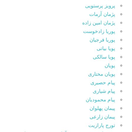
پرویز پرستویی
پژمان آرمات
پژمان امین زاده
پوریا زادخوست
پوریا فرجیان
پویا بیاتی
پویا سالکی
پویان
پویان مختاری
پیام حصیری
پیام شیاری
پیام محمودیان
پیمان پهلوان
پیمان زارعی
تورج پارازیت