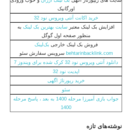
سایت های ریپورتاژ اگهی
بک لینک ارزان
و خوب ورودی
اورگانیک
خرید اکانت آنتی ویروس نود 32
افزایش بک لینک معتبر
سایت بهترین بک لینک
به
منظور صفحه اول گوگل
فروش بک لینک خارجی
بک‌لینک
behtarinbacklink.com
سرویس سفارش سئو
دانلود آنتی ویروس نود 32 کرک شده برای ویندوز 7
اپدیت نود 32
خرید رپورتاژ اگهی
سئو
جواب بازی آمیرزا مرحله 1400 به بعد ، پاسخ مرحله
1400
نوشته‌های تازه