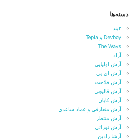
دسته‌ها
۲بند
Devboy و Tepfa
The Ways
آراد
آرش اولیایی
آرش ای پی
آرش فلاحت
آرش قالیچی
آرش کایان
آرش متعارفی و عماد ساعدی
آرش منتظر
آرش نورائی
آرشا رادین