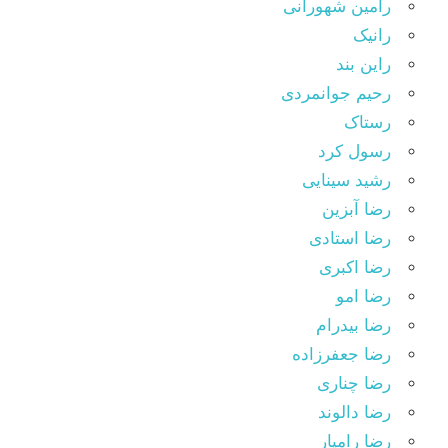
رامین شهورانی
رانیک
راین بند
رحیم جوانمردی
رستاک
رسول کرد
رشید سینایی
رضا آبزین
رضا استادی
رضا اکبری
رضا امو
رضا بیدرام
رضا جعفرزاده
رضا چناری
رضا دالوند
رضا رامیار